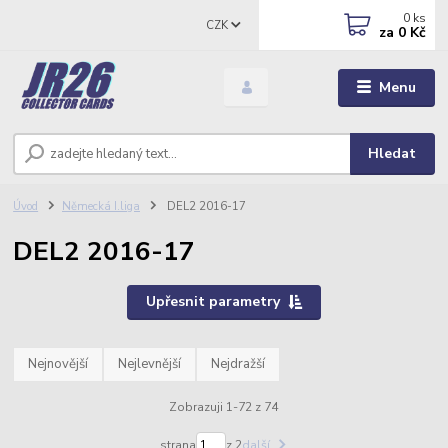
0
ks
CZK
za
0 Kč
Menu
Hledat
Úvod
Německá I.liga
DEL2 2016-17
DEL2 2016-17
Upřesnit parametry
Nejnovější
Nejlevnější
Nejdražší
Zobrazuji 1-72 z 74
strana
z 2
další