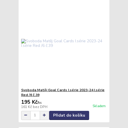
Svoboda Matěj Goal Cards I.série 2023-24 I.série
Red /6 č.39
195 Kč
/
ks
Skladem
161 Kč
bez DPH
Přidat do košíku