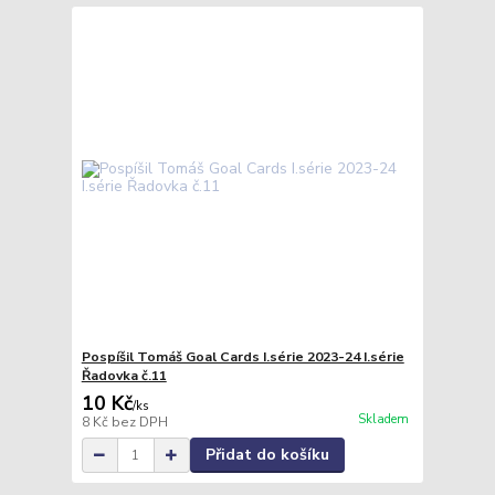
Pospíšil Tomáš Goal Cards I.série 2023-24 I.série
Řadovka č.11
10 Kč
/
ks
Skladem
8 Kč
bez DPH
Přidat do košíku