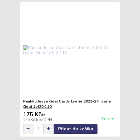
Paukku Jesse Goal Cards I.série 2023-24 I.série
Gold 1of20 č.10
175 Kč
/
ks
Skladem
145 Kč
bez DPH
Přidat do košíku