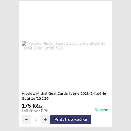
Hryciow Michal Goal Cards I.série 2023-24 I.série
Gold 1of20 č.20
175 Kč
/
ks
Skladem
145 Kč
bez DPH
Přidat do košíku