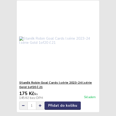
Staněk Robin Goal Cards I.série 2023-24 I.série
Gold 1of20 č.21
175 Kč
/
ks
Skladem
145 Kč
bez DPH
Přidat do košíku