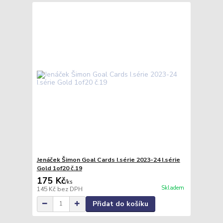
Jenáček Šimon Goal Cards I.série 2023-24 I.série
Gold 1of20 č.19
175 Kč
/
ks
Skladem
145 Kč
bez DPH
Přidat do košíku