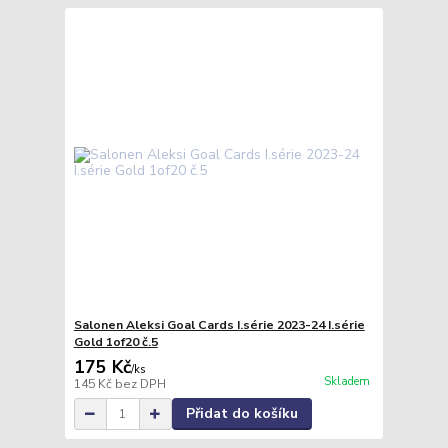
Salonen Aleksi Goal Cards I.série 2023-24 I.série
Gold 1of20 č.5
175 Kč
/
ks
Skladem
145 Kč
bez DPH
Přidat do košíku