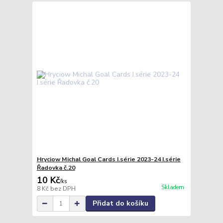
Hryciow Michal Goal Cards I.série 2023-24 I.série
Řadovka č.20
10 Kč
/
ks
Skladem
8 Kč
bez DPH
Přidat do košíku