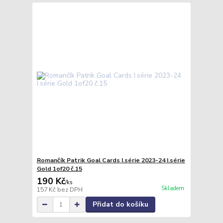
Romančík Patrik Goal Cards I.série 2023-24 I.série
Gold 1of20 č.15
190 Kč
/
ks
Skladem
157 Kč
bez DPH
Přidat do košíku