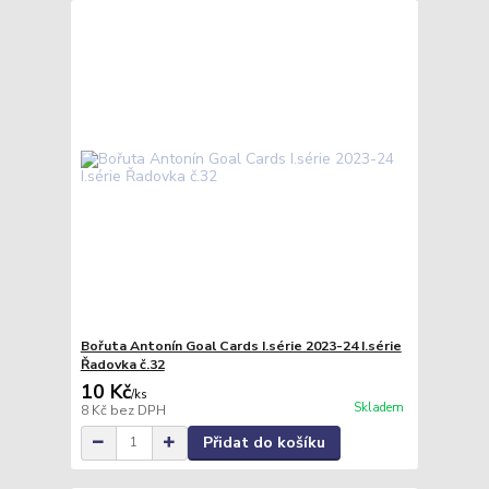
Bořuta Antonín Goal Cards I.série 2023-24 I.série
Řadovka č.32
10 Kč
/
ks
Skladem
8 Kč
bez DPH
Přidat do košíku