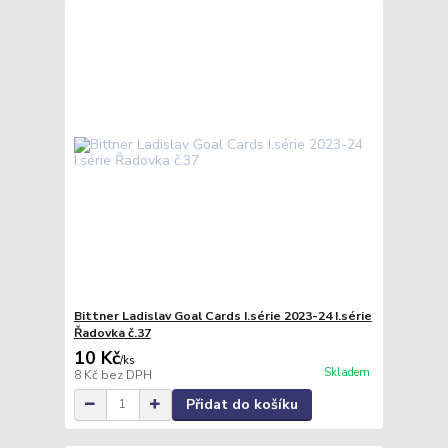
Bittner Ladislav Goal Cards I.série 2023-24 I.série
Řadovka č.37
10 Kč
/
ks
Skladem
8 Kč
bez DPH
Přidat do košíku