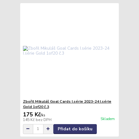
Zbořil Mikuláš Goal Cards I.série 2023-24 I.série
Gold 1of20 č.3
175 Kč
/
ks
Skladem
145 Kč
bez DPH
Přidat do košíku