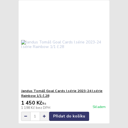
Jandus Tomáš Goal Cards I.série 2023-24 I.série
Rainbow 1/1 č.28
1 450 Kč
/
ks
Skladem
1 198 Kč
bez DPH
Přidat do košíku