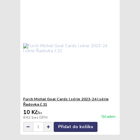
Furch Michal Goal Cards I.série 2023-24 I.série
Řadovka č.31
10 Kč
/
ks
Skladem
8 Kč
bez DPH
Přidat do košíku