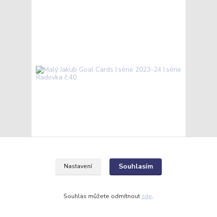
Malý Jakub Goal Cards I.série 2023-24 I.série
Řadovka č.40
Souhlasím
Nastavení
10 Kč
/
ks
Skladem
8 Kč
bez DPH
Přidat do košíku
Souhlas můžete odmítnout
zde
.