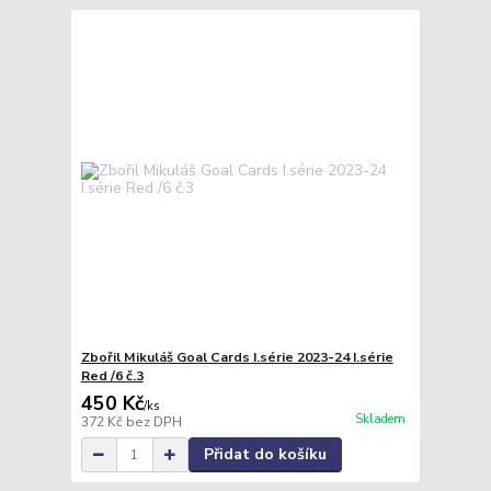
Zbořil Mikuláš Goal Cards I.série 2023-24 I.série
Red /6 č.3
450 Kč
/
ks
Skladem
372 Kč
bez DPH
Přidat do košíku