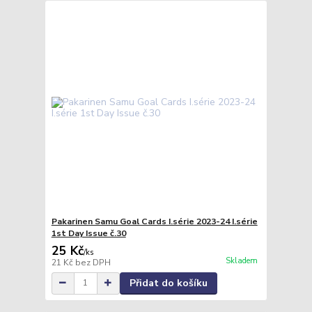
Pakarinen Samu Goal Cards I.série 2023-24 I.série
1st Day Issue č.30
25 Kč
/
ks
Skladem
21 Kč
bez DPH
Přidat do košíku