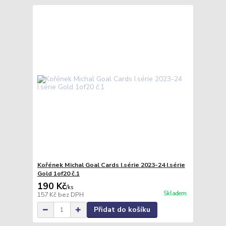
Kořének Michal Goal Cards I.série 2023-24 I.série
Gold 1of20 č.1
190 Kč
/
ks
Skladem
157 Kč
bez DPH
Přidat do košíku