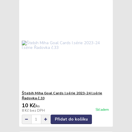
Štebih Miha Goal Cards I.série 2023-24 I.série
Řadovka č.33
10 Kč
/
ks
Skladem
8 Kč
bez DPH
Přidat do košíku