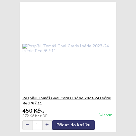
Pospíšil Tomáš Goal Cards I.série 2023-24 I.série
Red /6 č.11
450 Kč
/
ks
Skladem
372 Kč
bez DPH
Přidat do košíku