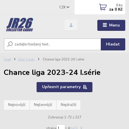
0
ks
CZK
za
0 Kč
Menu
Hledat
Úvod
Goal Cards
Chance liga 2023-24 I.série
Chance liga 2023-24 I.série
Upřesnit parametry
Nejnovější
Nejlevnější
Nejdražší
Zobrazuji 1-72 z 227
strana
z 4
další