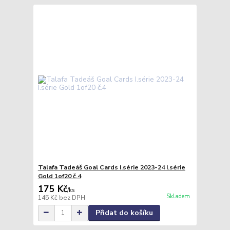
Talafa Tadeáš Goal Cards I.série 2023-24 I.série
Gold 1of20 č.4
175 Kč
/
ks
Skladem
145 Kč
bez DPH
Přidat do košíku