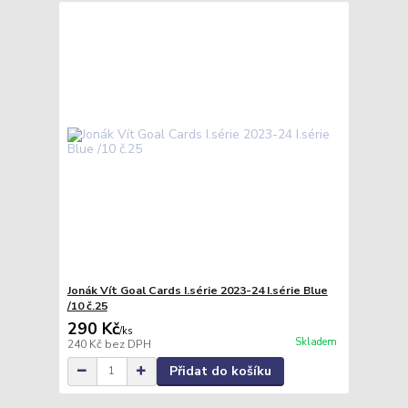
Jonák Vít Goal Cards I.série 2023-24 I.série Blue
/10 č.25
290 Kč
/
ks
Skladem
240 Kč
bez DPH
Přidat do košíku