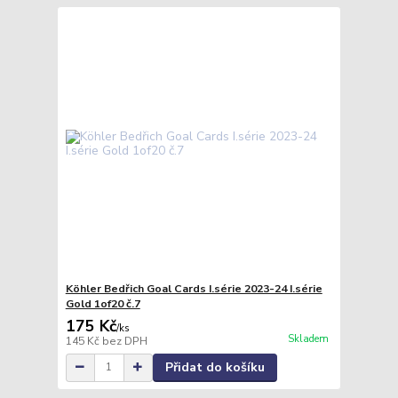
Köhler Bedřich Goal Cards I.série 2023-24 I.série
Gold 1of20 č.7
175 Kč
/
ks
Skladem
145 Kč
bez DPH
Přidat do košíku