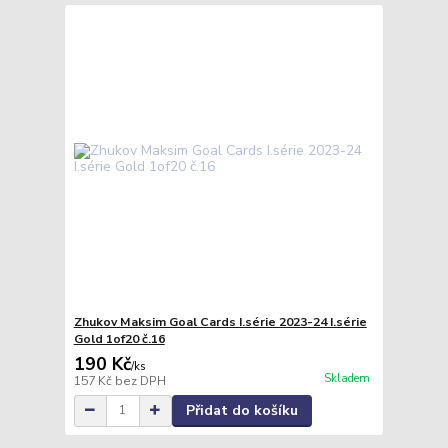
Zhukov Maksim Goal Cards I.série 2023-24 I.série
Gold 1of20 č.16
190 Kč
/
ks
Skladem
157 Kč
bez DPH
Přidat do košíku