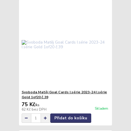
Svoboda Matěj Goal Cards I.série 2023-24 I.série
Gold 1of20 č.39
75 Kč
/
ks
Skladem
62 Kč
bez DPH
Přidat do košíku