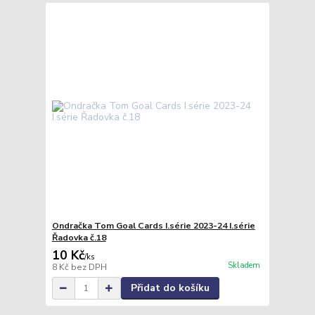
Ondračka Tom Goal Cards I.série 2023-24 I.série
Řadovka č.18
10 Kč
/
ks
Skladem
8 Kč
bez DPH
Přidat do košíku