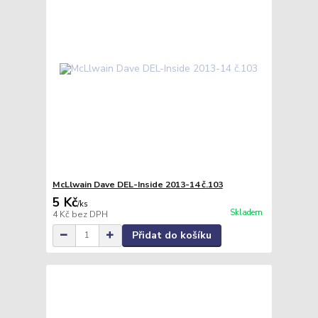
McLlwain Dave DEL-Inside 2013-14 č.103
5 Kč
/
ks
Skladem
4 Kč
bez DPH
Přidat do košíku