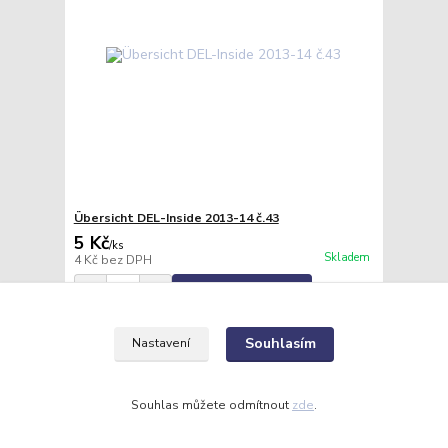
Übersicht DEL-Inside 2013-14 č.43
5 Kč
/
ks
Skladem
4 Kč
bez DPH
Přidat do košíku
Souhlasím
Nastavení
Souhlas můžete odmítnout
zde
.