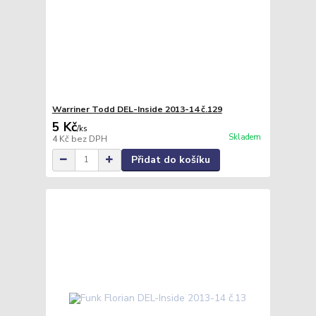
Warriner Todd DEL-Inside 2013-14 č.129
5 Kč
/
ks
Skladem
4 Kč
bez DPH
Přidat do košíku