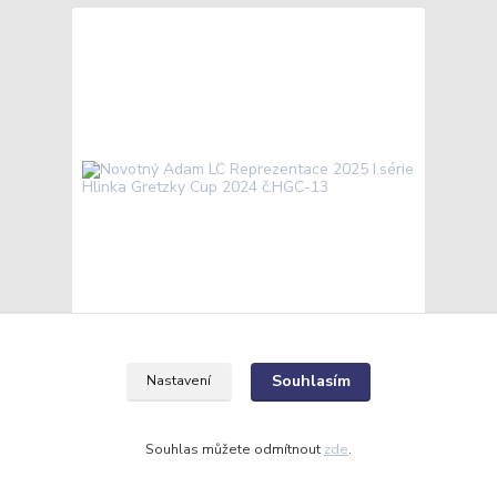
Novotný Adam LC Reprezentace 2025 I.série
Hlinka Gretzky Cup 2024 č.HGC-13
Souhlasím
Nastavení
10 Kč
/
ks
Skladem
8 Kč
bez DPH
Souhlas můžete odmítnout
zde
.
Přidat do košíku