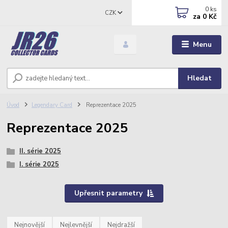
0
ks
CZK
za
0 Kč
Menu
Hledat
Úvod
Legendary Card
Reprezentace 2025
Reprezentace 2025
II. série 2025
I. série 2025
Upřesnit parametry
Nejnovější
Nejlevnější
Nejdražší