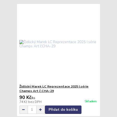
Židlický Marek LC Reprezentace 2025 I.série
Champs Art č.CHA-29
90 Kč
/
ks
Skladem
74 Kč
bez DPH
Přidat do košíku