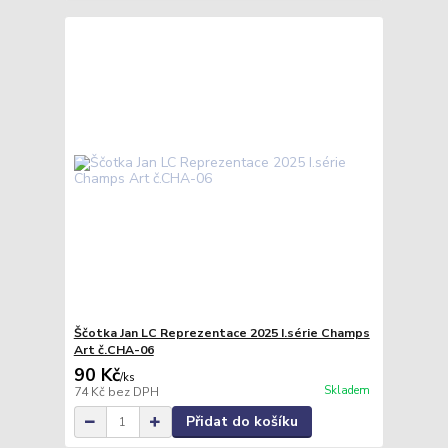
Ščotka Jan LC Reprezentace 2025 I.série Champs
Art č.CHA-06
90 Kč
/
ks
Skladem
74 Kč
bez DPH
Přidat do košíku