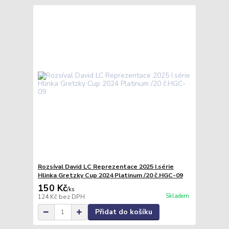
Rozsíval David LC Reprezentace 2025 I.série
Hlinka Gretzky Cup 2024 Platinum /20 č.HGC-09
150 Kč
/
ks
Skladem
124 Kč
bez DPH
Přidat do košíku