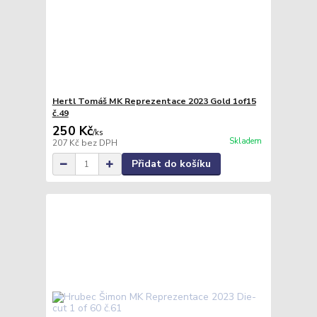
Hertl Tomáš MK Reprezentace 2023 Gold 1of15
č.49
250 Kč
/
ks
Skladem
207 Kč
bez DPH
Přidat do košíku