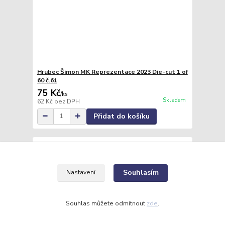
Hrubec Šimon MK Reprezentace 2023 Die-cut 1 of
60 č.61
75 Kč
/
ks
Skladem
62 Kč
bez DPH
Přidat do košíku
Souhlasím
Nastavení
Souhlas můžete odmítnout
zde
.