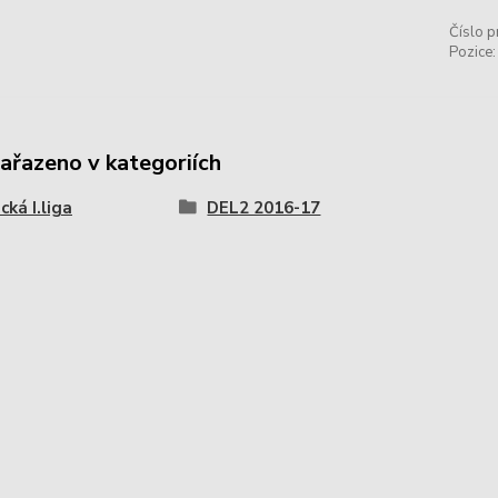
Číslo p
Pozice:
zařazeno v kategoriích
ká I.liga
DEL2 2016-17