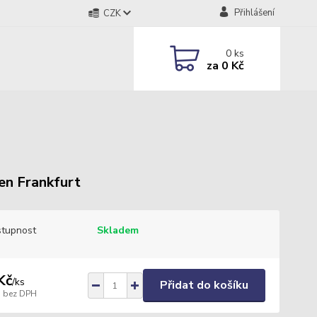
Přihlášení
CZK
0
ks
za
0 Kč
n Frankfurt
tupnost
Skladem
Kč
/
ks
Přidat do košíku
bez DPH