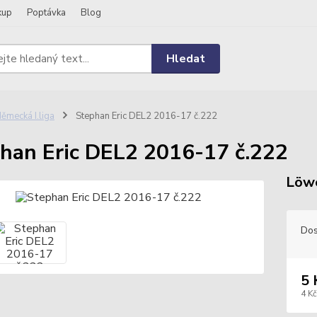
kup
Poptávka
Blog
Hledat
ěmecká I.liga
Stephan Eric DEL2 2016-17 č.222
han Eric DEL2 2016-17 č.222
Löwe
Dos
5 
4 Kč