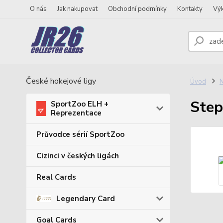
O nás
Jak nakupovat
Obchodní podmínky
Kontakty
Vý
České hokejové ligy
Úvod
N
Step
SportZoo ELH +
Reprezentace
Průvodce sérií SportZoo
Cizinci v českých ligách
Real Cards
Legendary Card
Goal Cards