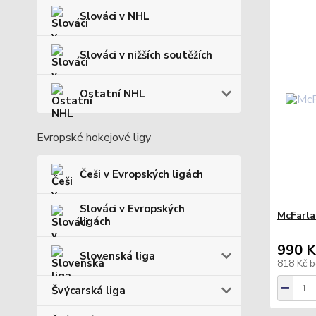
Slováci v NHL
Slováci v nižších soutěžích
Ostatní NHL
Evropské hokejové ligy
Češi v Evropských ligách
Slováci v Evropských
McFarla
ligách
990 K
Slovenská liga
818 Kč
b
Švýcarská liga