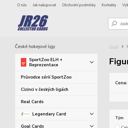
O nás
Jak nakupovat
Obchodní podmínky
Kontakty
Vý
České hokejové ligy
Úvod
F
Figu
SportZoo ELH +
Reprezentace
Průvodce sérií SportZoo
Cena:
Cizinci v českých ligách
Real Cards
Legendary Card
Tým
Goal Cards
Cal