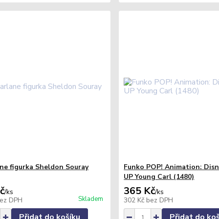
ne figurka Sheldon Souray
Funko POP! Animation: Disn
UP Young Carl (1480)
č
365 Kč
/
ks
/
ks
Skladem
ez DPH
302 Kč
bez DPH
Přidat do košíku
Přidat do ko