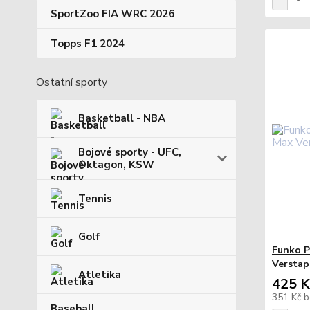
SportZoo FIA WRC 2026
Topps F1 2024
Ostatní sporty
Basketball - NBA
Bojové sporty - UFC,
Oktagon, KSW
Tennis
Golf
Funko P
Verstap
Atletika
425 K
351 Kč
b
Baseball