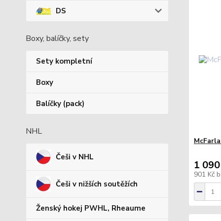
DS
Boxy, balíčky, sety
Sety kompletní
Boxy
Balíčky (pack)
NHL
McFarla
Češi v NHL
1 090
901 Kč
b
Češi v nižších soutěžích
Ženský hokej PWHL, Rheaume