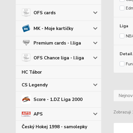
Edm
OFS cards
Liga
MK - Moje kartičky
NB
Premium cards - I.liga
Detail
OFS Chance liga - I.liga
Fun
HC Tábor
CS Legendy
Nejnově
Score - 1.DZ Liga 2000
Zobrazuji 
APS
Český Hokej 1998 - samolepky