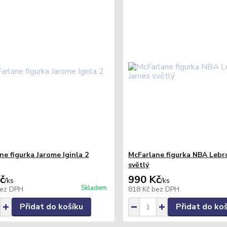
ne figurka Jarome Iginla 2
McFarlane figurka NBA Lebr
světlý
č
990 Kč
/
ks
/
ks
Skladem
ez DPH
818 Kč
bez DPH
Přidat do košíku
Přidat do ko