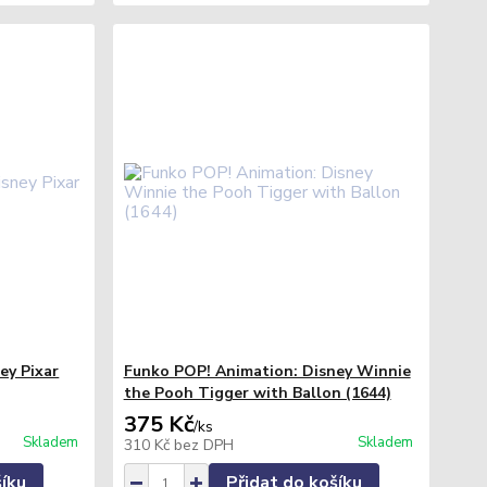
ey Pixar
Funko POP! Animation: Disney Winnie
the Pooh Tigger with Ballon (1644)
375 Kč
/
ks
Skladem
Skladem
310 Kč
bez DPH
šíku
Přidat do košíku