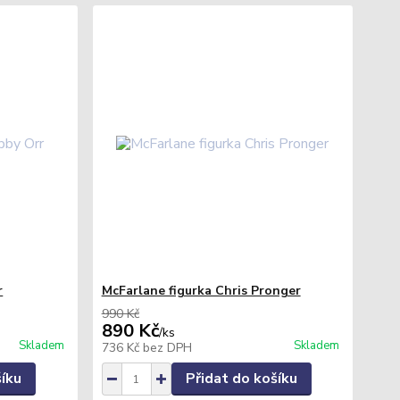
r
McFarlane figurka Chris Pronger
990 Kč
890 Kč
/
ks
Skladem
Skladem
736 Kč
bez DPH
šíku
Přidat do košíku