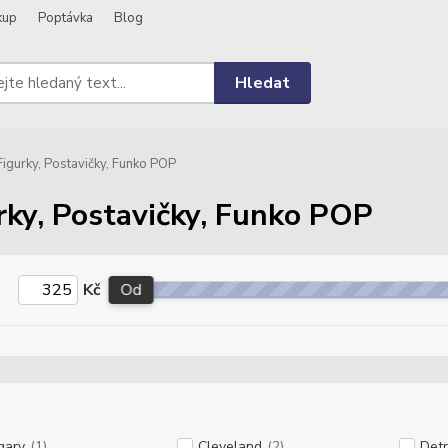
kup
Poptávka
Blog
Hledat
igurky, Postavičky, Funko POP
rky, Postavičky, Funko POP
Kč
Od
gary
(1)
Cleveland
(2)
Detr