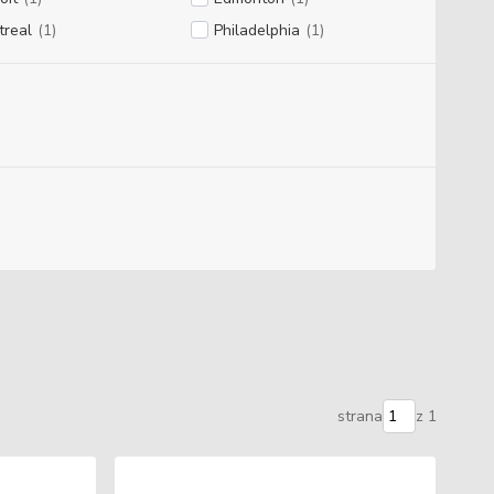
treal
(1)
Philadelphia
(1)
strana
z 1