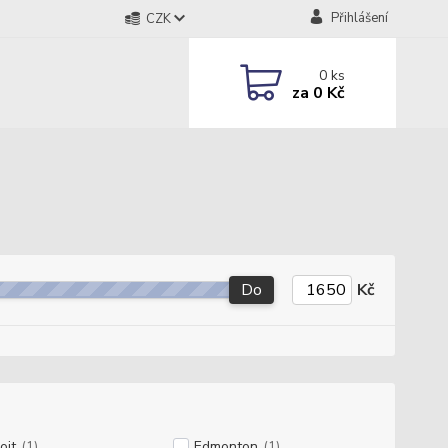
Přihlášení
CZK
0
ks
za
0 Kč
Do
Kč
oit
(1)
Edmonton
(1)