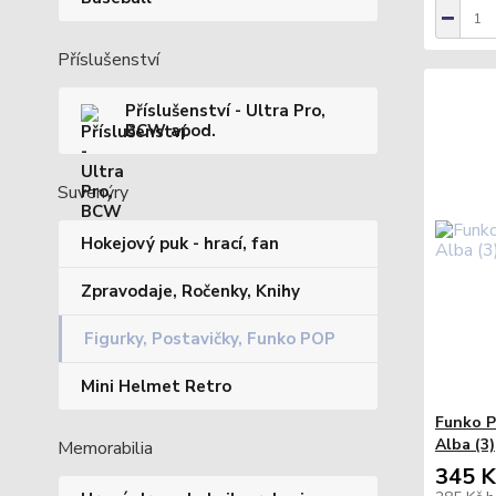
Příslušenství
Příslušenství - Ultra Pro,
BCW apod.
Suvenýry
Hokejový puk - hrací, fan
Zpravodaje, Ročenky, Knihy
Figurky, Postavičky, Funko POP
Mini Helmet Retro
Funko P
Alba (3)
Memorabilia
345 K