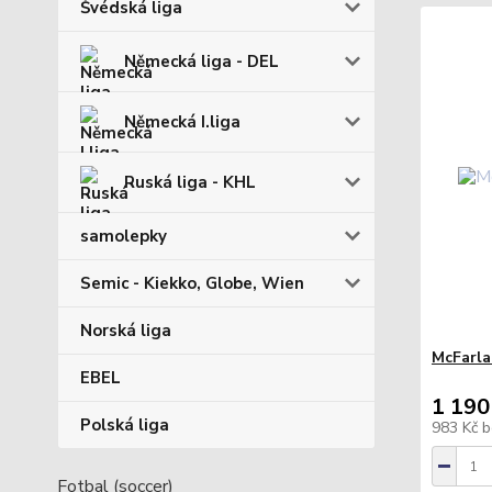
Švédská liga
Německá liga - DEL
Německá I.liga
Ruská liga - KHL
samolepky
Semic - Kiekko, Globe, Wien
Norská liga
McFarla
EBEL
1 190
Polská liga
983 Kč
b
Fotbal (soccer)