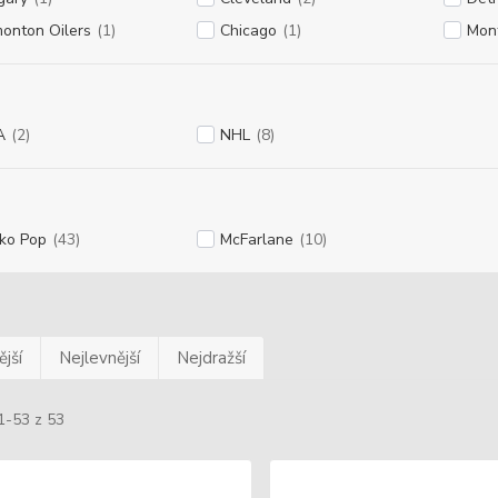
onton Oilers
(1)
Chicago
(1)
Mon
A
(2)
NHL
(8)
ko Pop
(43)
McFarlane
(10)
jší
Nejlevnější
Nejdražší
1-53 z 53