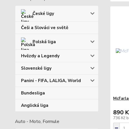
České ligy
Češi a Slováci ve světě
Polská liga
Hvězdy a Legendy
Slovenské ligy
Panini - FIFA, LALIGA, World
Bundesliga
McFarla
Anglická liga
890 K
736 Kč
b
Auto - Moto, Formule