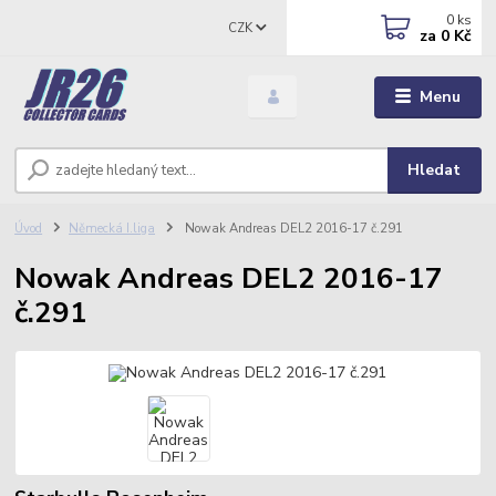
0
ks
CZK
za
0 Kč
Menu
Hledat
Úvod
Německá I.liga
Nowak Andreas DEL2 2016-17 č.291
Nowak Andreas DEL2 2016-17
č.291