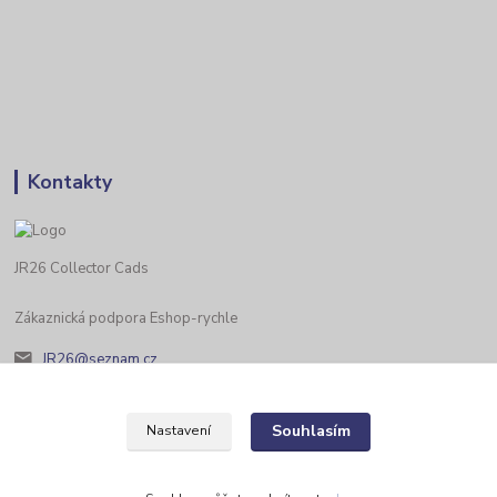
Kontakty
JR26 Collector Cads
Zákaznická podpora Eshop-rychle
JR26@seznam.cz
Souhlasím
Nastavení