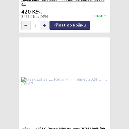
č.1
420 Kč
/
ks
Skladem
347 Kč
bez DPH
Přidat do košíku
Jašek Lukáš LC Retro Mini Helmet 2024 Limit /99