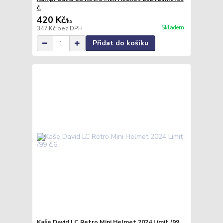
č.
420 Kč
/
ks
Skladem
347 Kč
bez DPH
Přidat do košíku
Kaše David LC Retro Mini Helmet 2024 Limit /99