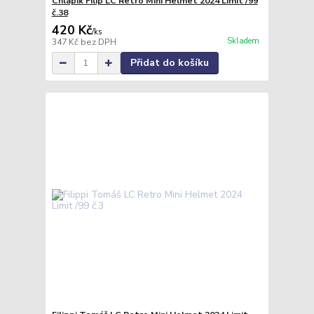
Chlapík Filip LC Retro Mini Helmet 2024 Limit /99
č.38
420 Kč
/
ks
Skladem
347 Kč
bez DPH
Přidat do košíku