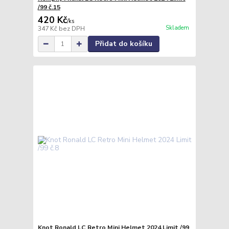
/99 č.15
420 Kč
/
ks
Skladem
347 Kč
bez DPH
Přidat do košíku
Knot Ronald LC Retro Mini Helmet 2024 Limit /99