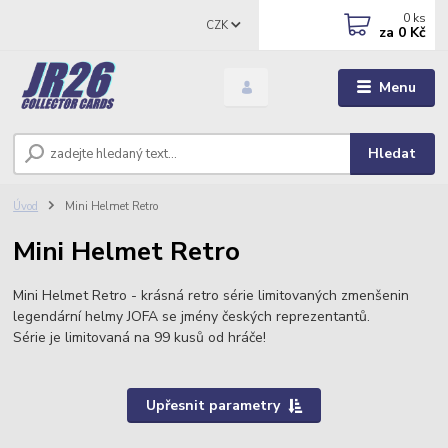
0
ks
CZK
za
0 Kč
Menu
Hledat
Úvod
Mini Helmet Retro
Mini Helmet Retro
Mini Helmet Retro - krásná retro série limitovaných zmenšenin
legendární helmy JOFA se jmény českých reprezentantů.
Série je limitovaná na 99 kusů od hráče!
Upřesnit parametry