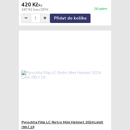
420 Kč
/
ks
Skladem
347 Kč
bez DPH
Přidat do košíku
Pyrochta Filip LC Retro Mini Helmet 2024 Limit
/99 č.19