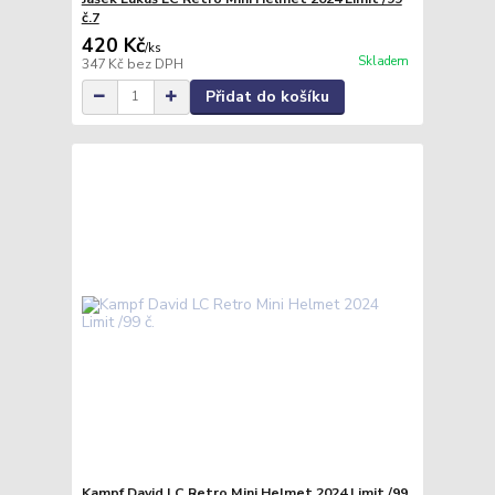
č.7
420 Kč
/
ks
Skladem
347 Kč
bez DPH
Přidat do košíku
Kampf David LC Retro Mini Helmet 2024 Limit /99