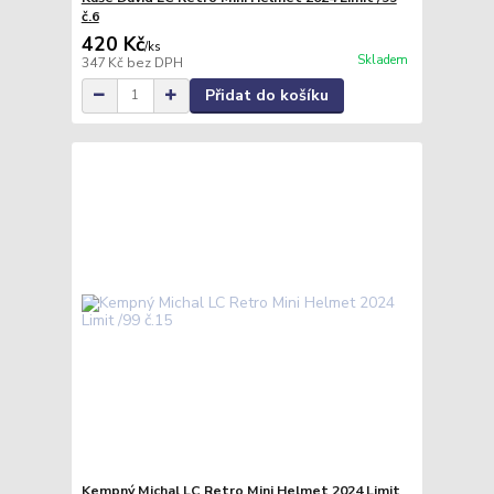
č.6
420 Kč
/
ks
Skladem
347 Kč
bez DPH
Přidat do košíku
Kempný Michal LC Retro Mini Helmet 2024 Limit