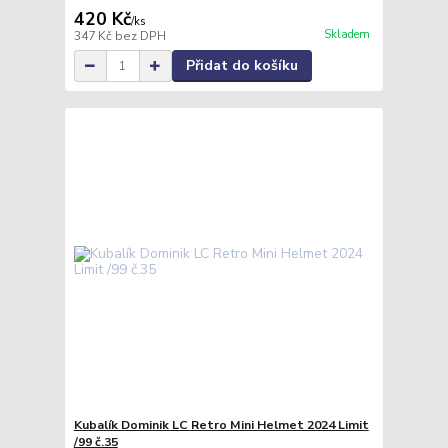
420 Kč
/
ks
Skladem
347 Kč
bez DPH
Přidat do košíku
Kubalík Dominik LC Retro Mini Helmet 2024 Limit
/99 č.35