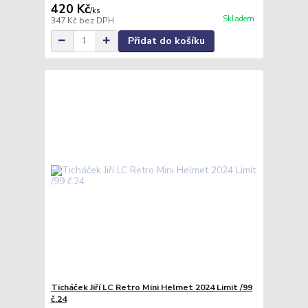
420 Kč
/
ks
Skladem
347 Kč
bez DPH
Přidat do košíku
Ticháček Jiří LC Retro Mini Helmet 2024 Limit /99
č.24