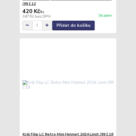
/99 č.12
420 Kč
/
ks
Skladem
347 Kč
bez DPH
Přidat do košíku
Král Filip LC Retro Mini Helmet 2024 Limit /99 č.18