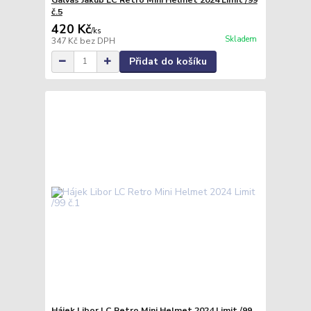
č.5
420 Kč
/
ks
Skladem
347 Kč
bez DPH
Přidat do košíku
Hájek Libor LC Retro Mini Helmet 2024 Limit /99