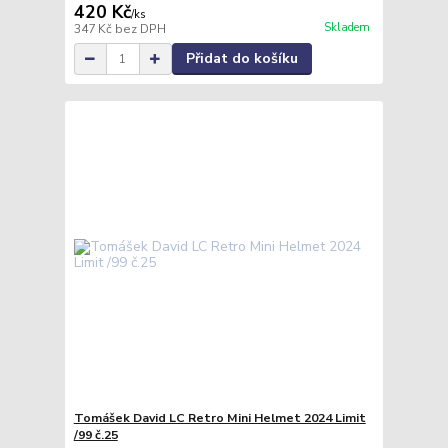
420 Kč
/
ks
Skladem
347 Kč
bez DPH
Přidat do košíku
Tomášek David LC Retro Mini Helmet 2024 Limit
/99 č.25