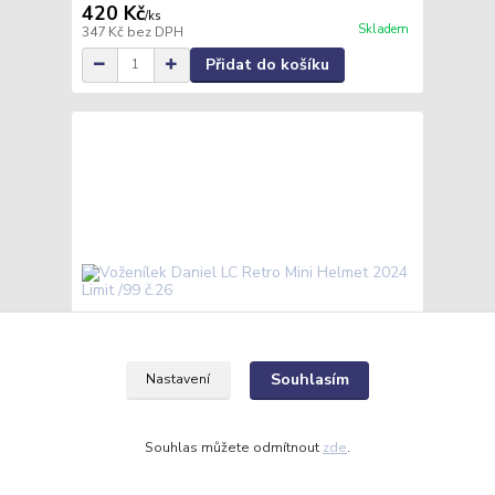
420 Kč
/
ks
Skladem
347 Kč
bez DPH
Přidat do košíku
Souhlasím
Nastavení
Souhlas můžete odmítnout
zde
.
Voženílek Daniel LC Retro Mini Helmet 2024 Limit
/99 č.26