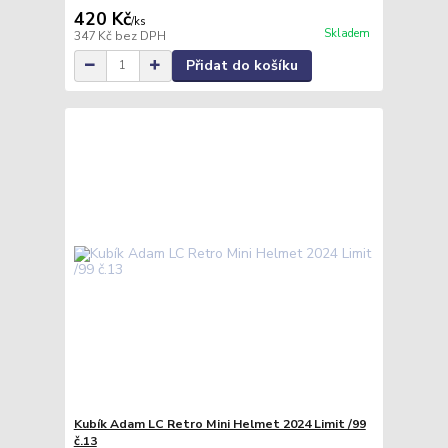
420 Kč
/
ks
Skladem
347 Kč
bez DPH
Přidat do košíku
Kubík Adam LC Retro Mini Helmet 2024 Limit /99
č.13