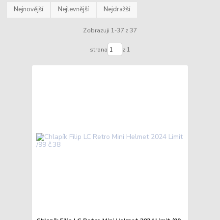
Nejnovější
Nejlevnější
Nejdražší
Zobrazuji 1-37 z 37
strana
z 1