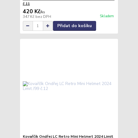
č.11
420 Kč
/
ks
Skladem
347 Kč
bez DPH
Přidat do košíku
Kovařčík Ondřej LC Retro Mini Helmet 2024 Limit