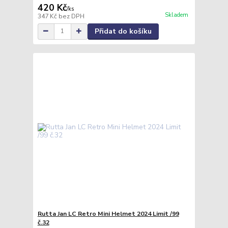
420 Kč
/
ks
Skladem
347 Kč
bez DPH
Přidat do košíku
Rutta Jan LC Retro Mini Helmet 2024 Limit /99
č.32