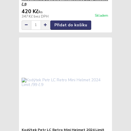
č.8
420 Kč
/
ks
Skladem
347 Kč
bez DPH
Přidat do košíku
Kodýtek Petr LC Retro Mini Helmet 2024 Limit