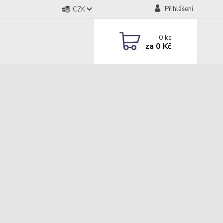
Přihlášení
CZK
0
ks
za
0 Kč