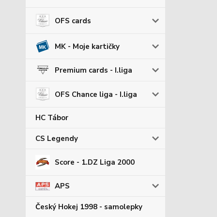
OFS cards
MK - Moje kartičky
Premium cards - I.liga
OFS Chance liga - I.liga
HC Tábor
CS Legendy
Score - 1.DZ Liga 2000
APS
Český Hokej 1998 - samolepky