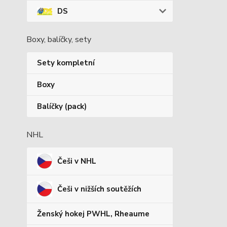
DS
Boxy, balíčky, sety
Sety kompletní
Boxy
Balíčky (pack)
NHL
Češi v NHL
Češi v nižších soutěžích
Ženský hokej PWHL, Rheaume