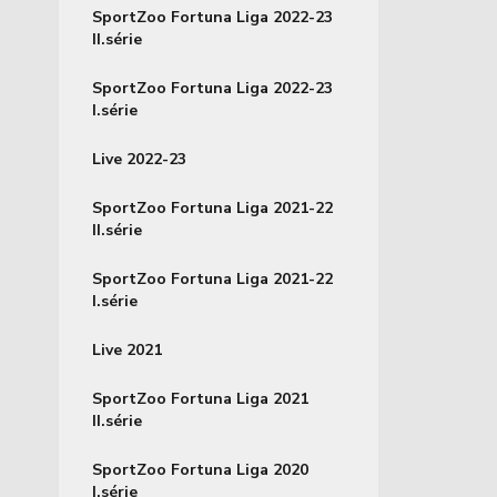
SportZoo Fortuna Liga 2022-23
II.série
SportZoo Fortuna Liga 2022-23
I.série
Live 2022-23
SportZoo Fortuna Liga 2021-22
II.série
SportZoo Fortuna Liga 2021-22
I.série
Live 2021
SportZoo Fortuna Liga 2021
II.série
SportZoo Fortuna Liga 2020
I.série