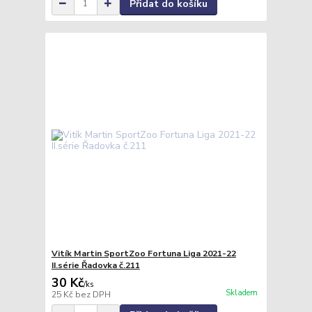
Přidat do košíku
Vitík Martin SportZoo Fortuna Liga 2021-22
II.série Řadovka č.211
30 Kč
/
ks
Skladem
25 Kč
bez DPH