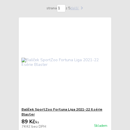
strana
z 5
další
Balíček SportZoo Fortuna Liga 2021-22 II.série
Blaster
89 Kč
/
ks
Skladem
74 Kč
bez DPH