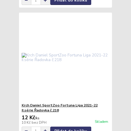
Přidat do košíku
Krch Daniel SportZoo Fortuna Liga 2021-22
II.série Řadovka č.218
12 Kč
/
ks
Skladem
10 Kč
bez DPH