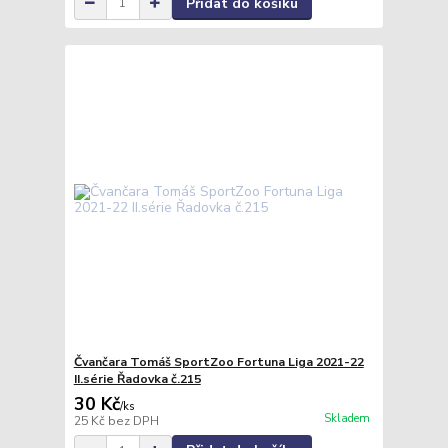
Přidat do košíku
Čvančara Tomáš SportZoo Fortuna Liga 2021-22
II.série Řadovka č.215
30 Kč
/
ks
Skladem
25 Kč
bez DPH