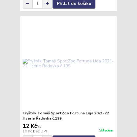
Přidat do košíku
Fryšták Tomáš SportZoo Fortuna Liga 2021-22
II.série Řadovka č.199
12 Kč
/
ks
Skladem
10 Kč
bez DPH