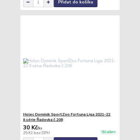
Přidat do košíku
Holec Dominik SportZoo Fortuna Liga 2021-22
II.série Řadovka č.208
30 Kč
/
ks
Skladem
25 Kč
bez DPH