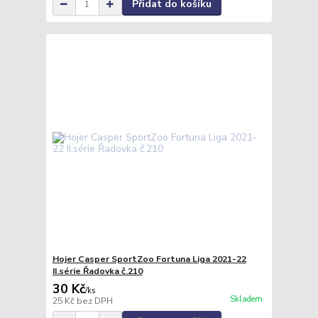
Přidat do košíku
Hojer Casper SportZoo Fortuna Liga 2021-22
II.série Řadovka č.210
30 Kč
/
ks
Skladem
25 Kč
bez DPH