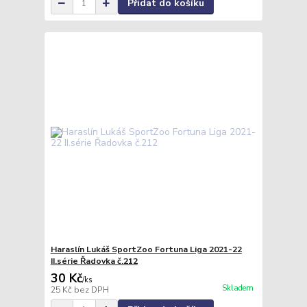
Přidat do košíku
Haraslín Lukáš SportZoo Fortuna Liga 2021-22
II.série Řadovka č.212
30 Kč
/
ks
Skladem
25 Kč
bez DPH