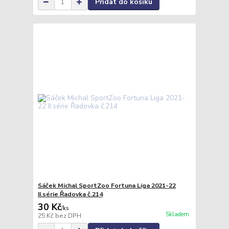
Přidat do košíku
Sáček Michal SportZoo Fortuna Liga 2021-22
II.série Řadovka č.214
30 Kč
/
ks
Skladem
25 Kč
bez DPH