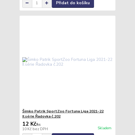
Přidat do košíku
Šimko Patrik SportZoo Fortuna Liga 2021-22
II.série Řadovka č.202
12 Kč
/
ks
Skladem
10 Kč
bez DPH