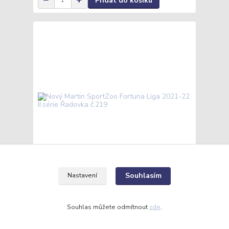
Přidat do košíku
Souhlasím
Nastavení
Nový Martin SportZoo Fortuna Liga 2021-22
II.série Řadovka č.219
12 Kč
/
ks
Souhlas můžete odmítnout
zde
.
Skladem
10 Kč
bez DPH
Přidat do košíku