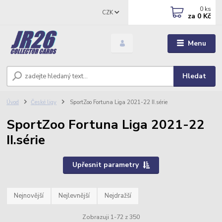
0
ks
CZK
za
0 Kč
Menu
Hledat
Úvod
České ligy
SportZoo Fortuna Liga 2021-22 II.série
SportZoo Fortuna Liga 2021-22
II.série
Upřesnit parametry
Nejnovější
Nejlevnější
Nejdražší
Zobrazuji 1-72 z 350