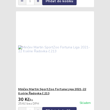
Přidat do košíku
Minčev Martin SportZoo Fortuna Liga 2021-22
II.série Řadovka č.213
30 Kč
/
ks
Skladem
25 Kč
bez DPH