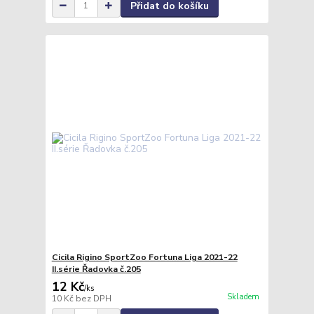
Přidat do košíku
Cicila Rigino SportZoo Fortuna Liga 2021-22
II.série Řadovka č.205
12 Kč
/
ks
Skladem
10 Kč
bez DPH