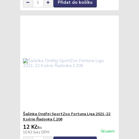
Přidat do košíku
Šašinka Ondřej SportZoo Fortuna Liga 2021-22
II.série Řadovka č.206
12 Kč
/
ks
Skladem
10 Kč
bez DPH