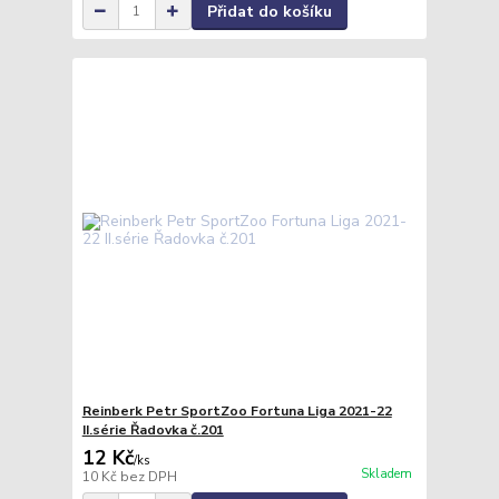
Přidat do košíku
Reinberk Petr SportZoo Fortuna Liga 2021-22
II.série Řadovka č.201
12 Kč
/
ks
Skladem
10 Kč
bez DPH