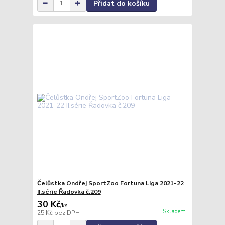
Přidat do košíku
Čelůstka Ondřej SportZoo Fortuna Liga 2021-22
II.série Řadovka č.209
30 Kč
/
ks
Skladem
25 Kč
bez DPH