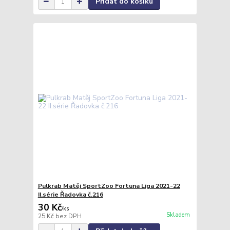
Přidat do košíku
Pulkrab Matěj SportZoo Fortuna Liga 2021-22
II.série Řadovka č.216
30 Kč
/
ks
Skladem
25 Kč
bez DPH