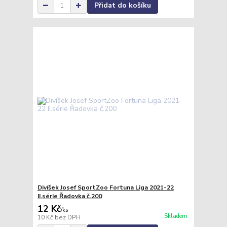
Přidat do košíku
Divíšek Josef SportZoo Fortuna Liga 2021-22
II.série Řadovka č.200
12 Kč
/
ks
Skladem
10 Kč
bez DPH