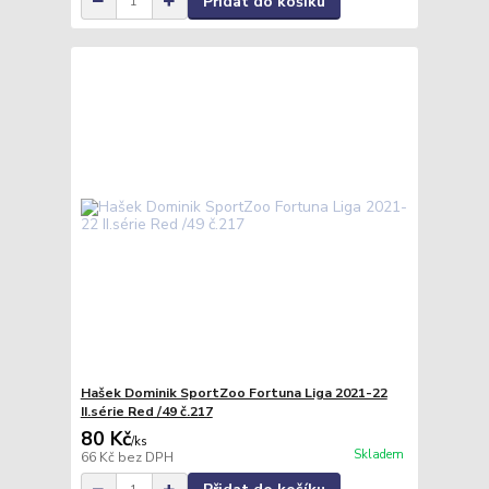
Přidat do košíku
Hašek Dominik SportZoo Fortuna Liga 2021-22
II.série Red /49 č.217
80 Kč
/
ks
Skladem
66 Kč
bez DPH