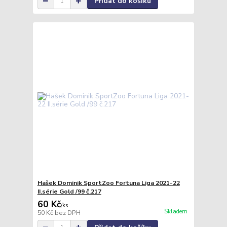
Přidat do košíku
Hašek Dominik SportZoo Fortuna Liga 2021-22
II.série Gold /99 č.217
60 Kč
/
ks
Skladem
50 Kč
bez DPH