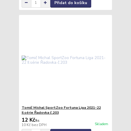
Přidat do košíku
Tomič Michal SportZoo Fortuna Liga 2021-22
II.série Řadovka č.203
12 Kč
/
ks
Skladem
10 Kč
bez DPH