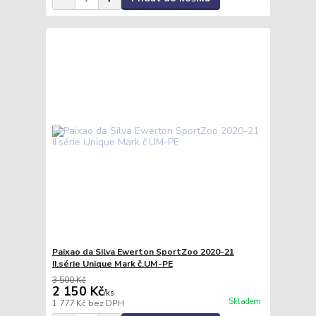
Paixao da Silva Ewerton SportZoo 2020-21
II.série Unique Mark č.UM-PE
3 500 Kč
2 150 Kč
/
ks
Skladem
1 777 Kč
bez DPH