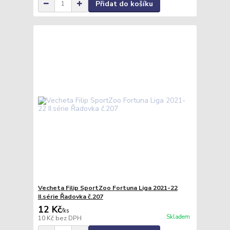
Přidat do košíku
Vecheta Filip SportZoo Fortuna Liga 2021-22
II.série Řadovka č.207
12 Kč
/
ks
Skladem
10 Kč
bez DPH