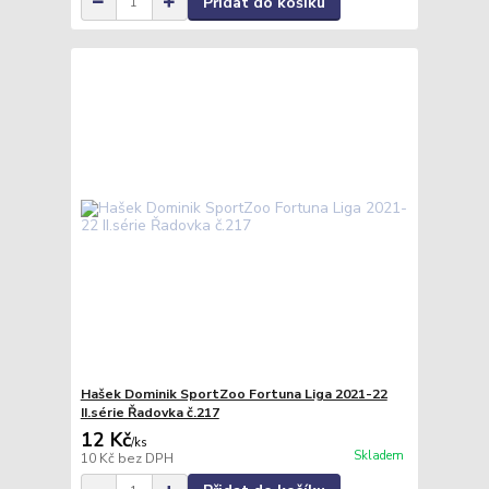
Přidat do košíku
Hašek Dominik SportZoo Fortuna Liga 2021-22
II.série Řadovka č.217
12 Kč
/
ks
Skladem
10 Kč
bez DPH