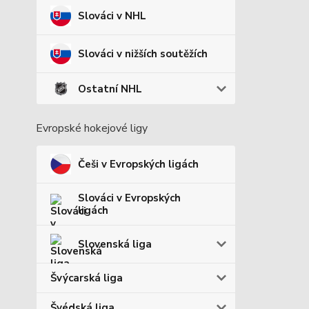
Slováci v NHL
Slováci v nižších soutěžích
Ostatní NHL
Evropské hokejové ligy
Češi v Evropských ligách
Slováci v Evropských
ligách
Slovenská liga
Švýcarská liga
Švédská liga