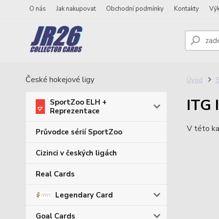
O nás
Jak nakupovat
Obchodní podmínky
Kontakty
Vý
České hokejové ligy
Úvod
S
ITG 
SportZoo ELH +
Reprezentace
V této ka
Průvodce sérií SportZoo
Cizinci v českých ligách
Real Cards
Legendary Card
Goal Cards