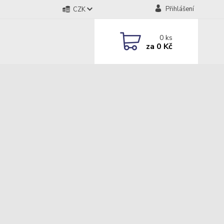
Přihlášení
CZK
0
ks
za
0 Kč