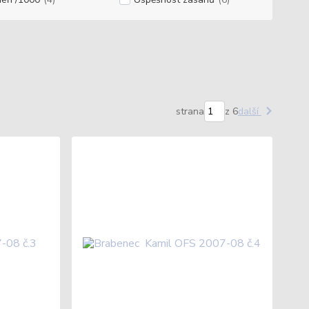
strana
z 6
další