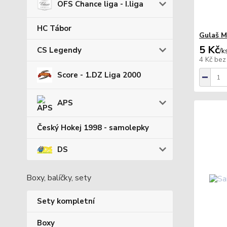
OFS Chance liga - I.liga
HC Tábor
Gulaš M
5 Kč
CS Legendy
/
k
4 Kč
bez
Score - 1.DZ Liga 2000
APS
Český Hokej 1998 - samolepky
DS
Boxy, balíčky, sety
Sety kompletní
Boxy