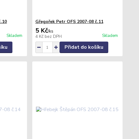
č.10
Gřegořek Petr OFS 2007-08 č.11
5 Kč
/
ks
Skladem
Skladem
4 Kč
bez DPH
šíku
Přidat do košíku