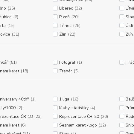
dno
(26)
Liberec
(32)
Lítv
dubice
(6)
Plzeň
(20)
Slav
rta
(15)
Třinec
(28)
Úst
kovice
(31)
Zlín
(22)
Zlín
nkář
(51)
Fotograf
(1)
Hrá
nam karet
(18)
Trenér
(5)
niversary 40th"
(1)
1.liga
(16)
Balí
ily/1000
(2)
Kluby-statistiky
(4)
Prů
rezentace ČR-18
(23)
Reprezentace ČR-20
(20)
Řad
nam karet
(6)
Seznam karet -logo
(12)
Sni
per-obránci
(11)
Stars
(4)
Tren