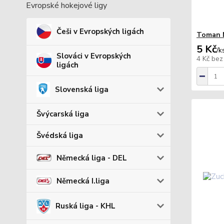
Evropské hokejové ligy
Češi v Evropských ligách
Toman M
5 Kč
/
k
Slováci v Evropských
4 Kč
bez
ligách
Slovenská liga
Švýcarská liga
Švédská liga
Německá liga - DEL
Německá I.liga
Ruská liga - KHL