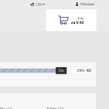
Přihlášení
CZK
0
ks
za
0 Kč
Do
Kč
řov
(17)
K.Vary
(32)