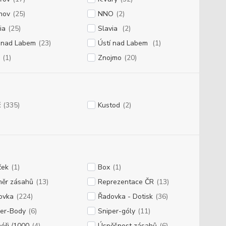
ínov
(25)
NNO
(2)
ia
(25)
Slavia
(2)
í nad Labem
(23)
Ústí nad Labem
(1)
(1)
Znojmo
(20)
č
(335)
Kustod
(2)
ček
(1)
Box
(1)
měr zásahů
(13)
Reprezentace ČR
(13)
ovka
(224)
Řadovka - Dotisk
(36)
per-Body
(6)
Sniper-góly
(11)
éři /1000
(4)
Úspěšnost zásahů
(6)