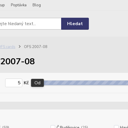
kup
Poptávka
Blog
Hledat
FS cards
OFS 2007-08
 2007-08
Kč
Od
E
(59)
Č.Budějovice
(25)
Haví