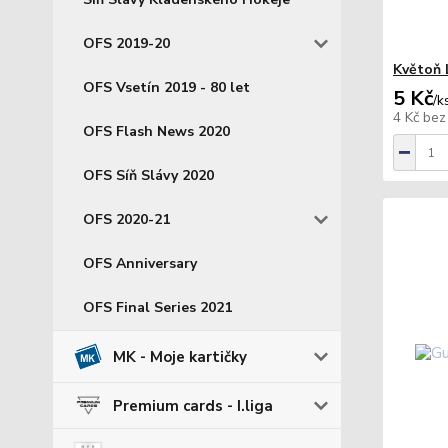
OFS 2019-20
Květoň 
OFS Vsetín 2019 - 80 let
5 Kč
/
k
4 Kč
bez
OFS Flash News 2020
OFS Síň Slávy 2020
OFS 2020-21
OFS Anniversary
OFS Final Series 2021
MK - Moje kartičky
Premium cards - I.liga