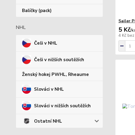
Balíčky (pack)
Sailer 
NHL
5 Kč
/
k
4 Kč
bez
Češi v NHL
Češi v nižších soutěžích
Ženský hokej PWHL, Rheaume
Slováci v NHL
Slováci v nižších soutěžích
Ostatní NHL