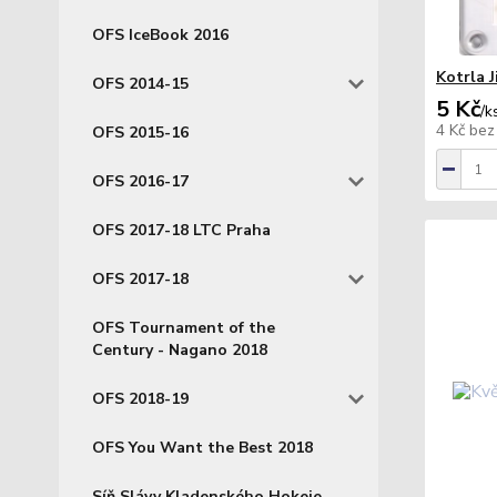
OFS IceBook 2016
Kotrla 
OFS 2014-15
5 Kč
/
k
4 Kč
bez
OFS 2015-16
OFS 2016-17
OFS 2017-18 LTC Praha
OFS 2017-18
OFS Tournament of the
Century - Nagano 2018
OFS 2018-19
OFS You Want the Best 2018
Síň Slávy Kladenského Hokeje