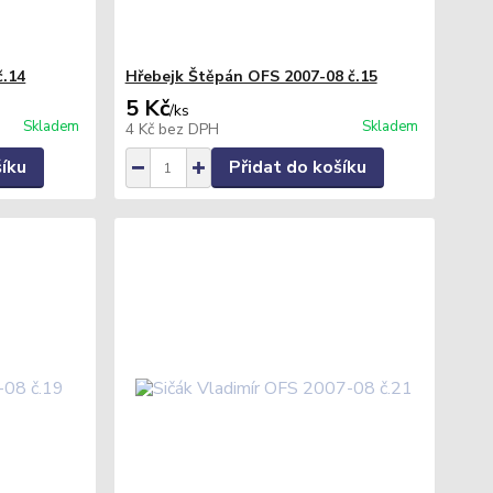
.14
Hřebejk Štěpán OFS 2007-08 č.15
5 Kč
/
ks
Skladem
Skladem
4 Kč
bez DPH
šíku
Přidat do košíku