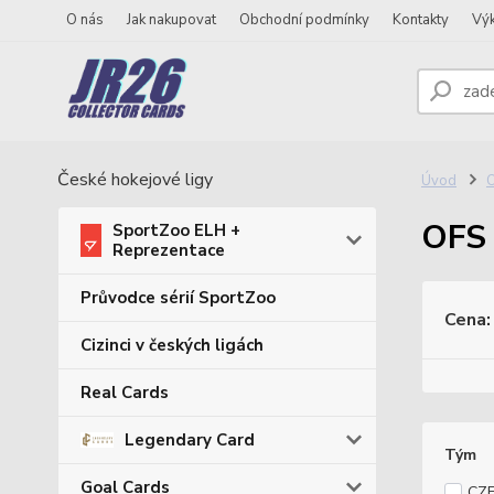
O nás
Jak nakupovat
Obchodní podmínky
Kontakty
Vý
České hokejové ligy
Úvod
O
OFS
SportZoo ELH +
Reprezentace
Průvodce sérií SportZoo
Cena:
Cizinci v českých ligách
Real Cards
Legendary Card
Tým
Goal Cards
CZ