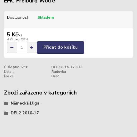
EHC Freiburg Wolfe
Dostupnost
Skladem
5 Kč
/
ks
4 Kč
bez DPH
Přidat do košíku
Číslo produktu:
DEL22016-17-113
Detail:
Řadovka
Pozice:
Hráč
Zboží zařazeno v kategoriích
Německá I.liga
DEL2 2016-17