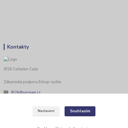
Kontakty
JR26 Collector Cads
Zákaznická podpora Eshop-rychle
JR26@seznam.cz
Souhlasím
Nastavení