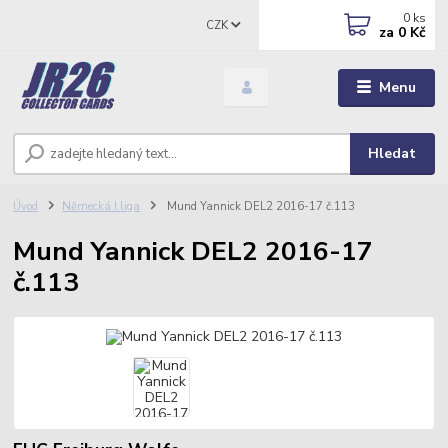
0
ks
CZK
za
0 Kč
Menu
Hledat
Úvod
Německá I.liga
Mund Yannick DEL2 2016-17 č.113
Mund Yannick DEL2 2016-17
č.113