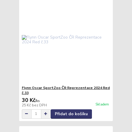
Flynn Oscar SportZoo ČR Reprezentace 2024 Red
č.33
30 Kč
/
ks
Skladem
25 Kč
bez DPH
Přidat do košíku