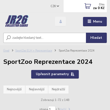
0
ks
CZK
za
0 Kč
Menu
Hledat
Úvod
SportZoo ELH + Reprezentace
SportZoo Reprezentace 2024
SportZoo Reprezentace 2024
Upřesnit parametry
Nejnovější
Nejlevnější
Nejdražší
Zobrazuji 1-72 z 148
strana
z 3
další