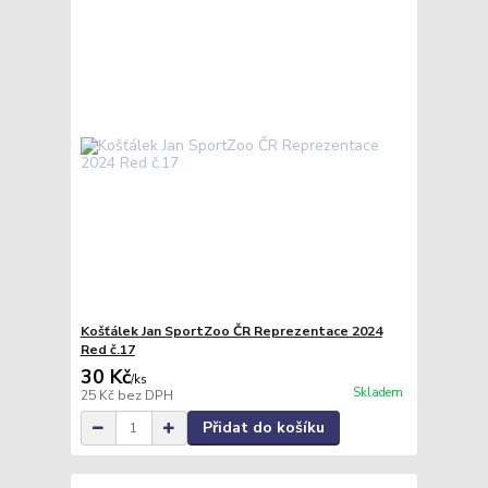
Košťálek Jan SportZoo ČR Reprezentace 2024
Red č.17
30 Kč
/
ks
Skladem
25 Kč
bez DPH
Přidat do košíku