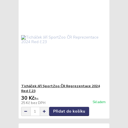
Ticháček Jiří SportZoo ČR Reprezentace 2024
Red č.23
30 Kč
/
ks
Skladem
25 Kč
bez DPH
Přidat do košíku