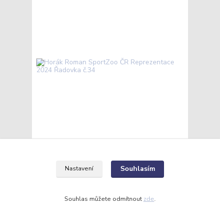
Horák Roman SportZoo ČR Reprezentace 2024
Řadovka č.34
15 Kč
/
ks
Souhlasím
Nastavení
Skladem
12 Kč
bez DPH
Přidat do košíku
Souhlas můžete odmítnout
zde
.