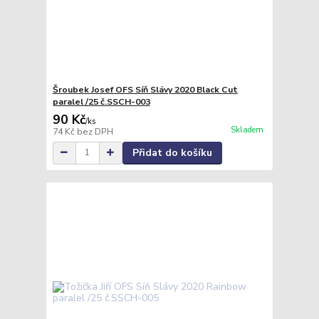
Šroubek Josef OFS Síň Slávy 2020 Black Cut
paralel /25 č.SSCH-003
90 Kč
/
ks
Skladem
74 Kč
bez DPH
Přidat do košíku