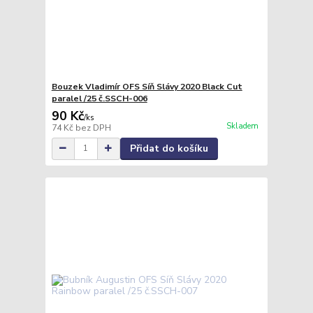
Bouzek Vladimír OFS Síň Slávy 2020 Black Cut
paralel /25 č.SSCH-006
90 Kč
/
ks
Skladem
74 Kč
bez DPH
Přidat do košíku