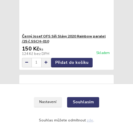
Černý Josef OFS Síň Slávy 2020 Rainbow paralel
/25 č.SSCH-010
150 Kč
/
ks
Skladem
124 Kč
bez DPH
Přidat do košíku
Souhlasím
Nastavení
Souhlas můžete odmítnout
zde
.