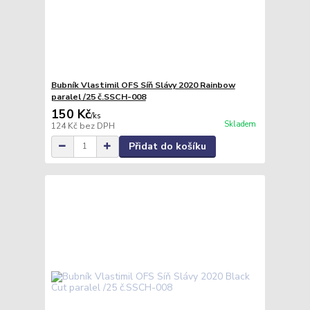
Bubník Vlastimil OFS Síň Slávy 2020 Rainbow
paralel /25 č.SSCH-008
150 Kč
/
ks
Skladem
124 Kč
bez DPH
Přidat do košíku