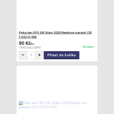
Peka Jan OFS Síň Slávy 2020 Rainbow paralel /25
č.SSCH-002
90 Kč
/
ks
Skladem
74 Kč
bez DPH
Přidat do košíku