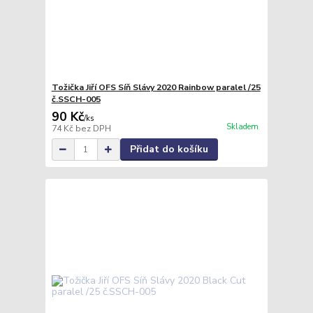
Tožička Jiří OFS Síň Slávy 2020 Rainbow paralel /25
č.SSCH-005
90 Kč
/
ks
Skladem
74 Kč
bez DPH
Přidat do košíku