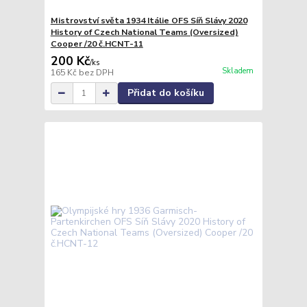
Mistrovství světa 1934 Itálie OFS Síň Slávy 2020
History of Czech National Teams (Oversized)
Cooper /20 č.HCNT-11
200 Kč
/
ks
Skladem
165 Kč
bez DPH
Přidat do košíku