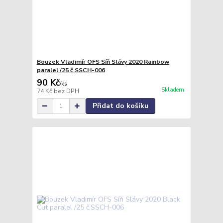
Bouzek Vladimír OFS Síň Slávy 2020 Rainbow
paralel /25 č.SSCH-006
90 Kč
/
ks
Skladem
74 Kč
bez DPH
Přidat do košíku