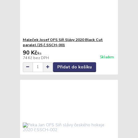
Maleček Josef OFS Síň Slávy 2020 Black Cut
paralel /25 č.SSCH-001
90 Kč
/
ks
Skladem
74 Kč
bez DPH
Přidat do košíku