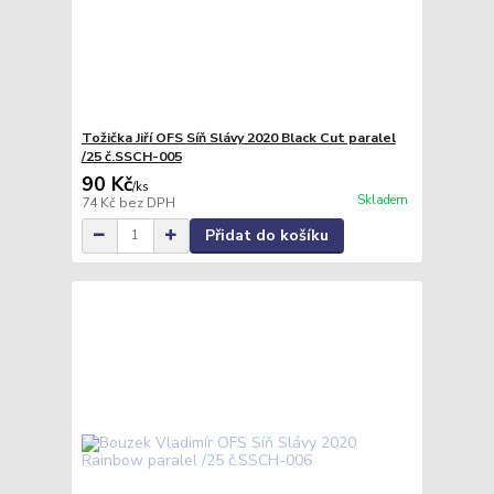
Tožička Jiří OFS Síň Slávy 2020 Black Cut paralel
/25 č.SSCH-005
90 Kč
/
ks
Skladem
74 Kč
bez DPH
Přidat do košíku