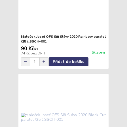
Maleček Josef OFS Síň Slávy 2020 Rainbow paralel
/25 č.SSCH-001
90 Kč
/
ks
Skladem
74 Kč
bez DPH
Přidat do košíku