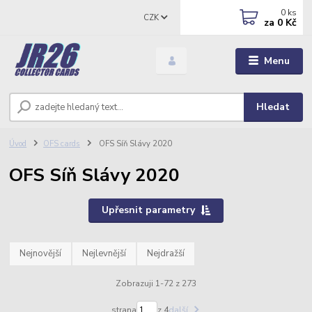
0
ks
CZK
za
0 Kč
Menu
Hledat
Úvod
OFS cards
OFS Síň Slávy 2020
OFS Síň Slávy 2020
Upřesnit parametry
Nejnovější
Nejlevnější
Nejdražší
Zobrazuji 1-72 z 273
strana
z 4
další