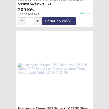
Cooper /20 č.HCNT-08
200 Kč
/
ks
Skladem
165 Kč
bez DPH
Přidat do košíku
Mistrovství Evropy 1932 Německo OFS Síň Slávy