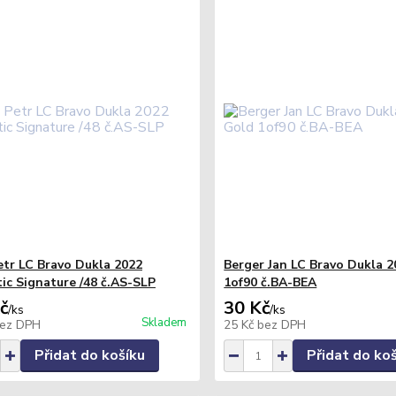
etr LC Bravo Dukla 2022
Berger Jan LC Bravo Dukla 
ic Signature /48 č.AS-SLP
1of90 č.BA-BEA
č
30 Kč
/
ks
/
ks
Skladem
ez DPH
25 Kč
bez DPH
Přidat do košíku
Přidat do ko