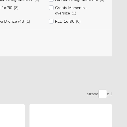
d 1of90
(8)
Greats Moments -
oversize
(1)
a Bronze /48
(1)
RED 1of90
(6)
strana
z 1