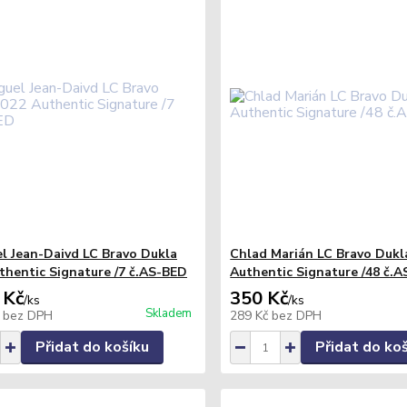
l Jean-Daivd LC Bravo Dukla
Chlad Marián LC Bravo Dukl
thentic Signature /7 č.AS-BED
Authentic Signature /48 č.
 Kč
350 Kč
/
ks
/
ks
Skladem
č
bez DPH
289 Kč
bez DPH
Přidat do košíku
Přidat do ko