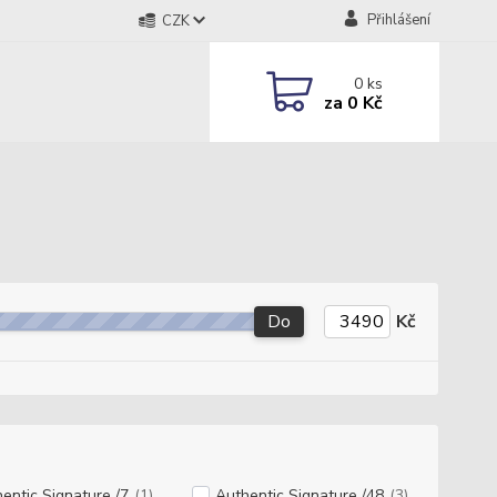
Přihlášení
CZK
0
ks
za
0 Kč
Do
Kč
entic Signature /7
(1)
Authentic Signature /48
(3)