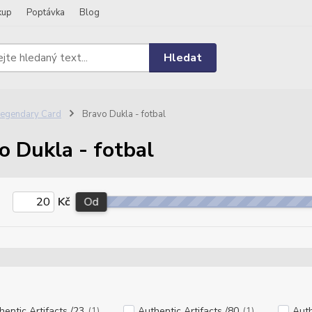
kup
Poptávka
Blog
Hledat
egendary Card
Bravo Dukla - fotbal
o Dukla - fotbal
Kč
Od
hentic Artifacts /23
(1)
Authentic Artifacts /80
(1)
Auth