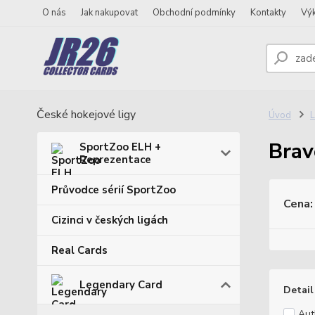
O nás
Jak nakupovat
Obchodní podmínky
Kontakty
Vý
České hokejové ligy
Úvod
L
Brav
SportZoo ELH +
Reprezentace
Průvodce sérií SportZoo
Cena:
Cizinci v českých ligách
Real Cards
Legendary Card
Detail
Aut