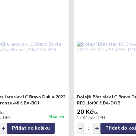
ka Jaroslav LC Bravo Dukla 2022
Dolejší Břetislav LC Bravo D
ronze /48 č.BA-BOJ
RED 1of90 č.BA-DOB
20 Kč
/
ks
/
ks
Skladem
z DPH
17 Kč
bez DPH
Přidat do košíku
Přidat do ko