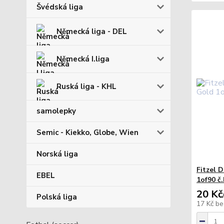
Švédská liga
Německá liga - DEL
Německá I.liga
Ruská liga - KHL
samolepky
Semic - Kiekko, Globe, Wien
Norská liga
Fitzel 
EBEL
1of90 č
20 Kč
Polská liga
17 Kč
be