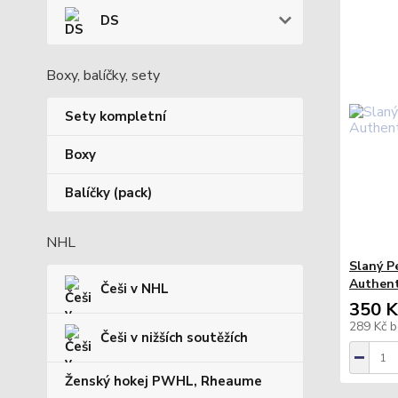
DS
Boxy, balíčky, sety
Sety kompletní
Boxy
Balíčky (pack)
NHL
Slaný P
Authent
Češi v NHL
350 K
289 Kč
b
Češi v nižších soutěžích
Ženský hokej PWHL, Rheaume