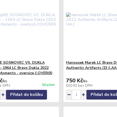
IE SOSNOVEC VS. DUKLA
Hanousek Marek LC Bravo D
 1964 LC Bravo Dukla 2022
Authentic Artifacts /23 č.A
Moments - oversize č.OVER05
č
750 Kč
/
ks
/
ks
Skladem
z DPH
620 Kč
bez DPH
Přidat do košíku
Přidat do ko