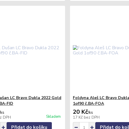
Dušan LC Bravo Dukla 2022 Gold
Foldyna Aleš LC Bravo Dukl
.BA-FID
1of90 č.BA-FOA
20 Kč
/
ks
/
ks
Skladem
z DPH
17 Kč
bez DPH
Přidat do košíku
Přidat do ko