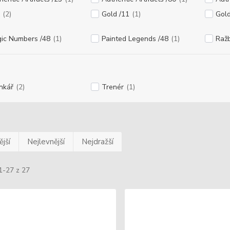
(2)
Gold /11
(1)
Gol
ic Numbers /48
(1)
Painted Legends /48
(1)
Ražb
nkář
(2)
Trenér
(1)
jší
Nejlevnější
Nejdražší
1-27 z 27