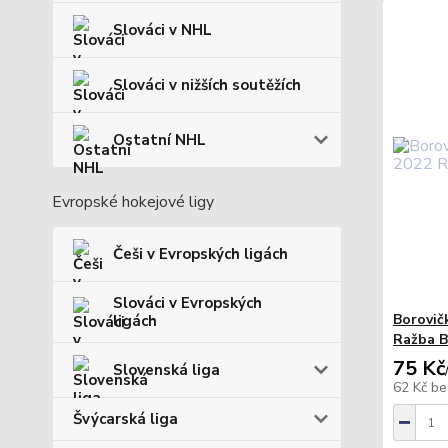
Slováci v NHL
Slováci v nižších soutěžích
Ostatní NHL
Evropské hokejové ligy
Češi v Evropských ligách
Slováci v Evropských
Borovič
ligách
Ražba B
75 Kč
Slovenská liga
62 Kč
be
Švýcarská liga