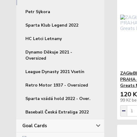
Petr Sýkora
Sparta Klub Legend 2022
HC Letci Letnany
Dynamo Děkuje 2021 -
Oversized
League Dynasty 2021 Vsetín
ZAGłęB
PRAHA –
Retro Motor 1937 - Oversized
Greats 
120 K
Sparta vzádá hold 2022 - Over.
99 Kč
be
Baseball Česká Extraliga 2022
Goal Cards