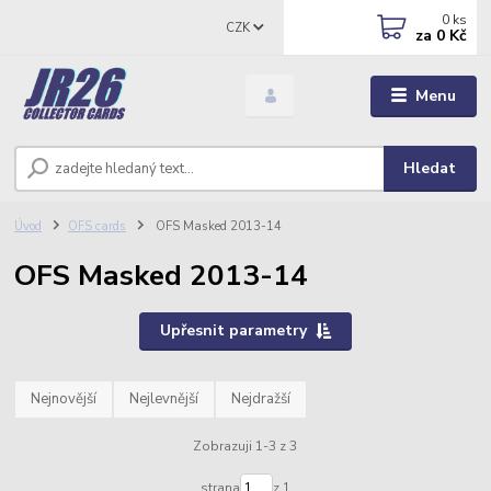
0
ks
CZK
za
0 Kč
Menu
Hledat
Úvod
OFS cards
OFS Masked 2013-14
OFS Masked 2013-14
Upřesnit parametry
Nejnovější
Nejlevnější
Nejdražší
Zobrazuji 1-3 z 3
strana
z 1