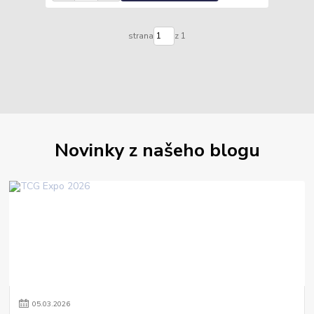
strana
z 1
Novinky z našeho blogu
05
.
03
.
2026