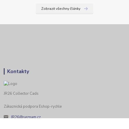
Zobrazit všechny články
Kontakty
JR26 Collector Cads
Zákaznická podpora Eshop-rychle
JR26@seznam.cz