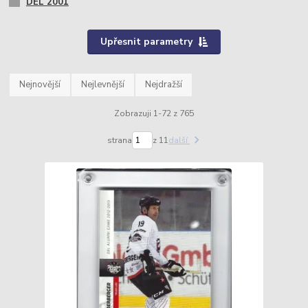
DEL 2001
Upřesnit parametry
Nejnovější
Nejlevnější
Nejdražší
Zobrazuji 1-72 z 765
strana
z 11
další