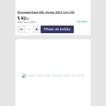
McLlwain Dave DEL-Inside 2013-14 č.103
5 Kč
/
ks
Skladem
4 Kč
bez DPH
Přidat do košíku