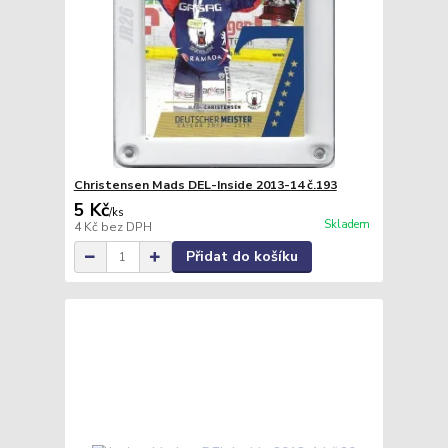
Christensen Mads DEL-Inside 2013-14 č.193
5 Kč
/
ks
Skladem
4 Kč
bez DPH
Přidat do košíku