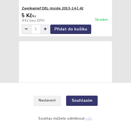
Zweikampf DEL-Inside 2013-14 č.42
5 Kč
/
ks
Skladem
4 Kč
bez DPH
Přidat do košíku
Souhlasím
Nastavení
Souhlas můžete odmítnout
zde
.