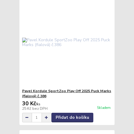
Pavel Kordule SportZoo Play Off 2025 Puck Marks
(fialová) č.386
30 Kč
/
ks
Skladem
25 Kč
bez DPH
Přidat do košíku