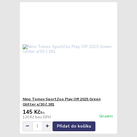
Nino Tomov SportZoo Play Off 2025 Green
Glitter x/30 č.381
145 Kč
/
ks
Skladem
120 Kč
bez DPH
Přidat do košíku