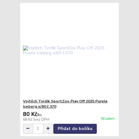
Vojtěch Tvrdík SportZoo Play Off 2025 Purple
Iceberg x/60 č.370
80 Kč
/
ks
Skladem
66 Kč
bez DPH
Přidat do košíku