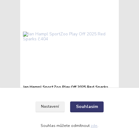
Jan Hampl SportZoo Play Off 2025 Red Sparks
č.404
40 Kč
/
ks
Skladem
33 Kč
bez DPH
Souhlasím
Nastavení
Přidat do košíku
Souhlas můžete odmítnout
zde
.