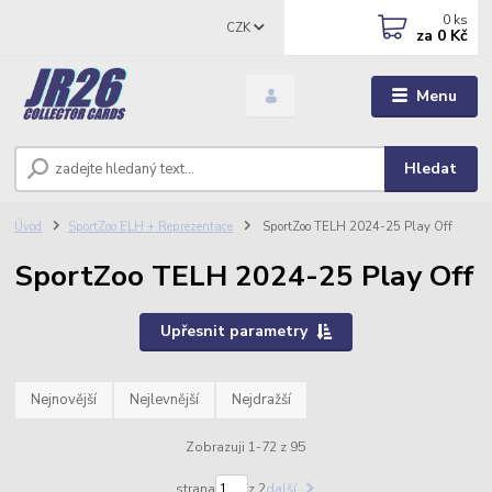
0
ks
CZK
za
0 Kč
Menu
Hledat
Úvod
SportZoo ELH + Reprezentace
SportZoo TELH 2024-25 Play Off
SportZoo TELH 2024-25 Play Off
Upřesnit parametry
Nejnovější
Nejlevnější
Nejdražší
Zobrazuji 1-72 z 95
strana
z 2
další