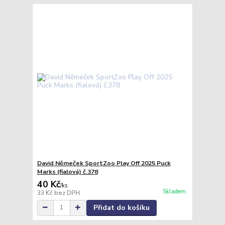
David Němeček SportZoo Play Off 2025 Puck
Marks (fialová) č.378
40 Kč
/
ks
Skladem
33 Kč
bez DPH
Přidat do košíku