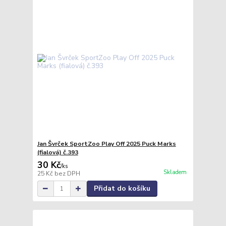
Jan Švrček SportZoo Play Off 2025 Puck Marks
(fialová) č.393
30 Kč
/
ks
Skladem
25 Kč
bez DPH
Přidat do košíku