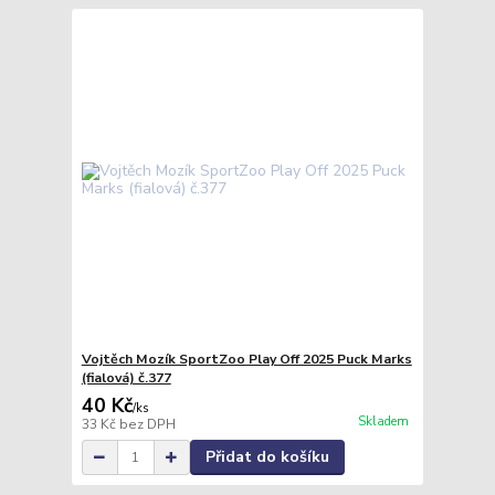
Vojtěch Mozík SportZoo Play Off 2025 Puck Marks
(fialová) č.377
40 Kč
/
ks
Skladem
33 Kč
bez DPH
Přidat do košíku