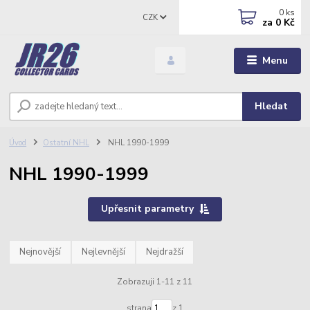
0
ks
CZK
za
0 Kč
Menu
Hledat
Úvod
Ostatní NHL
NHL 1990-1999
NHL 1990-1999
Upřesnit parametry
Nejnovější
Nejlevnější
Nejdražší
Zobrazuji 1-11 z 11
strana
z 1