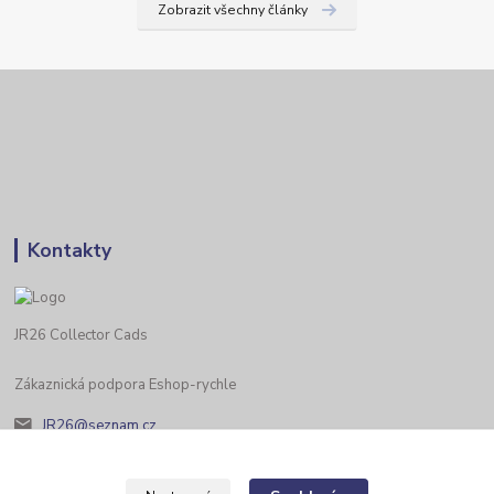
Zobrazit všechny články
Kontakty
JR26 Collector Cads
Zákaznická podpora Eshop-rychle
JR26@seznam.cz