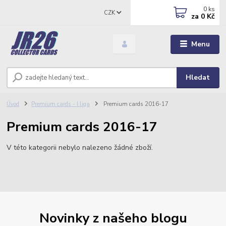
0
ks
CZK
za
0 Kč
Menu
Hledat
Úvod
Premium cards - I.liga
Premium cards 2016-17
Premium cards 2016-17
V této kategorii nebylo nalezeno žádné zboží.
Novinky z našeho blogu