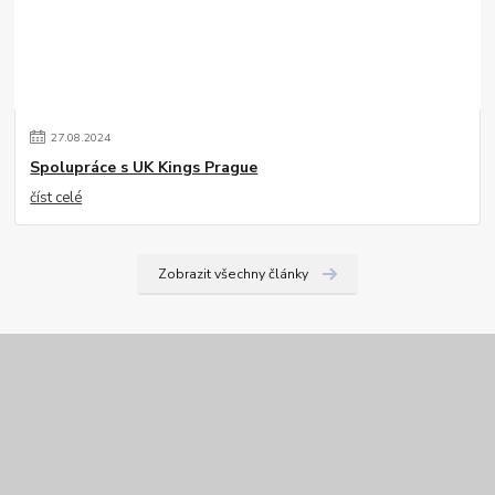
27
.
08
.
2024
Spolupráce s UK Kings Prague
číst celé
Zobrazit všechny články