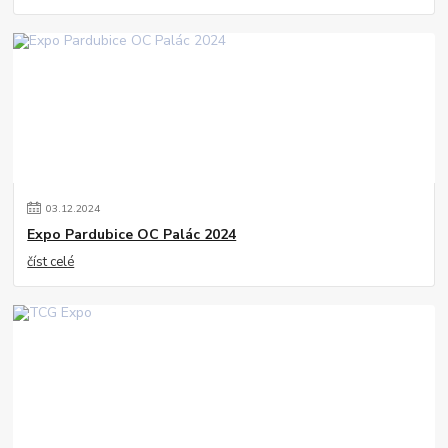
03
.
12
.
2024
Expo Pardubice OC Palác 2024
číst celé