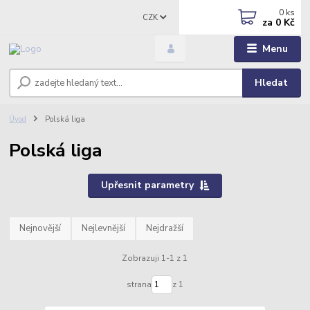
0
ks
CZK
za
0 Kč
Menu
Hledat
Úvod
Polská liga
Polská liga
Upřesnit parametry
Nejnovější
Nejlevnější
Nejdražší
Zobrazuji 1-1 z 1
strana
z 1