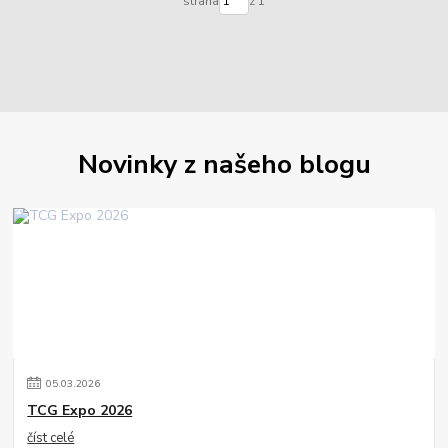
strana
z 1
Novinky z našeho blogu
05
.
03
.
2026
TCG Expo 2026
číst celé