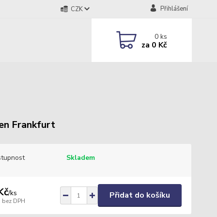
Přihlášení
CZK
0
ks
za
0 Kč
n Frankfurt
tupnost
Skladem
Kč
/
ks
Přidat do košíku
bez DPH