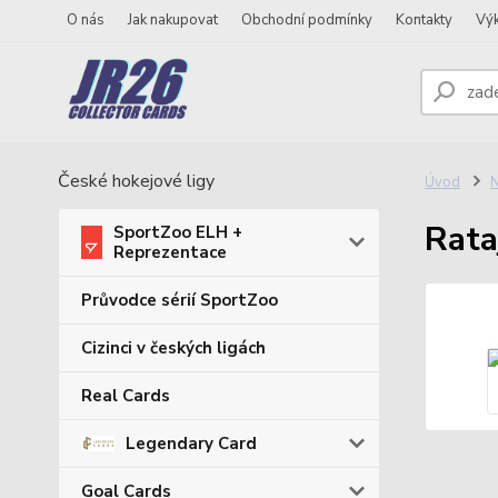
O nás
Jak nakupovat
Obchodní podmínky
Kontakty
Vý
České hokejové ligy
Úvod
N
Rata
SportZoo ELH +
Reprezentace
Průvodce sérií SportZoo
Cizinci v českých ligách
Real Cards
Legendary Card
Goal Cards