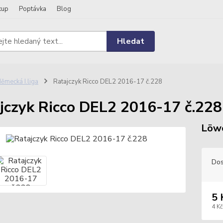
kup
Poptávka
Blog
Hledat
ěmecká I.liga
Ratajczyk Ricco DEL2 2016-17 č.228
jczyk Ricco DEL2 2016-17 č.228
Löwe
Dos
5 
4 Kč