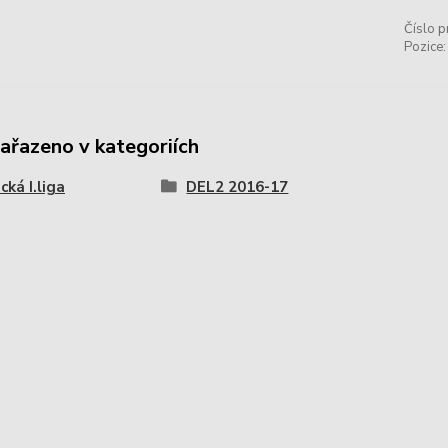
Číslo p
Pozice:
zařazeno v kategoriích
ká I.liga
DEL2 2016-17