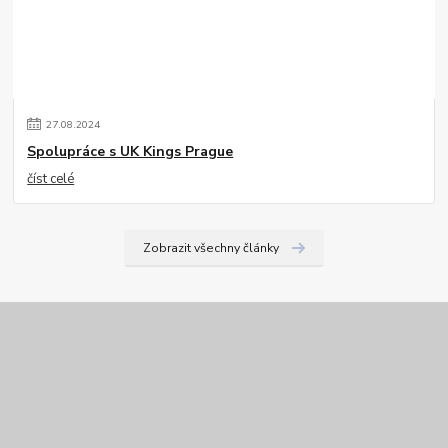
27
.
08
.
2024
Spolupráce s UK Kings Prague
číst celé
Zobrazit všechny články