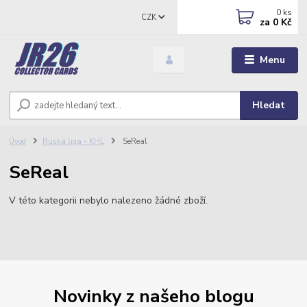
0
ks
CZK
za
0 Kč
Menu
Hledat
Úvod
Ruská liga - KHL
SeReal
SeReal
V této kategorii nebylo nalezeno žádné zboží.
Novinky z našeho blogu