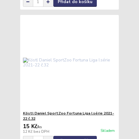
Přidat do košíku
Köstl Daniel SportZoo Fortuna Liga I.série 2021-
22 č.32
15 Kč
/
ks
Skladem
12 Kč
bez DPH