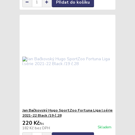
Přidat do košíku
Jan Bačkovský Hugo SportZoo Fortuna Liga I.série
2021-22 Black /19 č.28
220 Kč
/
ks
Skladem
182 Kč
bez DPH