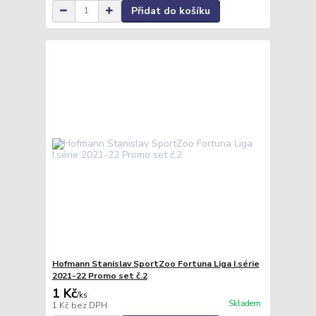
Přidat do košíku
Hofmann Stanislav SportZoo Fortuna Liga I.série
2021-22 Promo set č.2
1 Kč
/
ks
Skladem
1 Kč
bez DPH