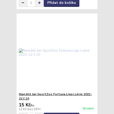
Přidat do košíku
Navrátil Jan SportZoo Fortuna Liga I.série 2021-
22 č.10
15 Kč
/
ks
Skladem
12 Kč
bez DPH