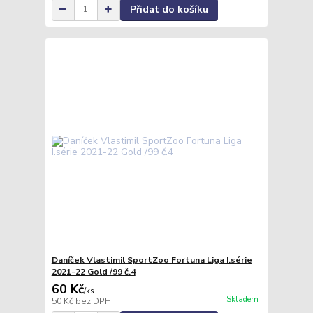
Přidat do košíku
Daníček Vlastimil SportZoo Fortuna Liga I.série
2021-22 Gold /99 č.4
60 Kč
/
ks
Skladem
50 Kč
bez DPH