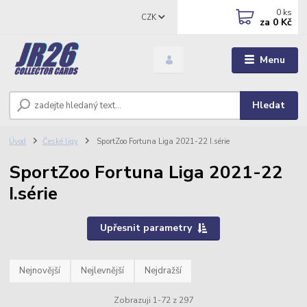
0
ks
CZK
za
0 Kč
Menu
Hledat
Úvod
České ligy
SportZoo Fortuna Liga 2021-22 I.série
SportZoo Fortuna Liga 2021-22
I.série
Upřesnit parametry
Nejnovější
Nejlevnější
Nejdražší
Zobrazuji 1-72 z 297