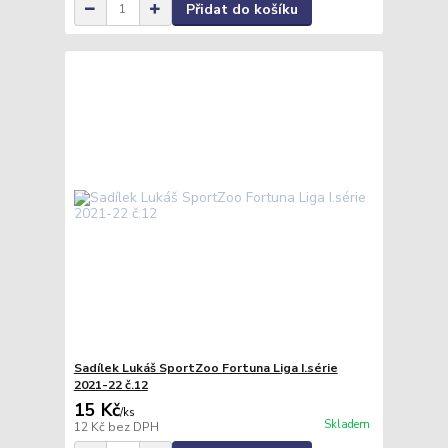
Přidat do košíku
Sadílek Lukáš SportZoo Fortuna Liga I.série
2021-22 č.12
15 Kč
/
ks
Skladem
12 Kč
bez DPH