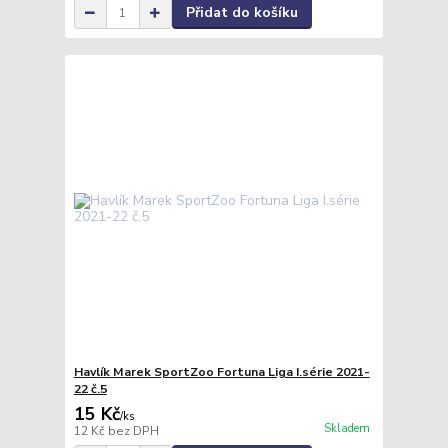
Přidat do košíku
Havlík Marek SportZoo Fortuna Liga I.série 2021-
22 č.5
15 Kč
/
ks
Skladem
12 Kč
bez DPH