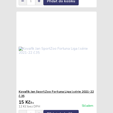
Přidat do košíku
Kovařík Jan SportZoo Fortuna Liga I.série 2021-22
č.35
15 Kč
/
ks
Skladem
12 Kč
bez DPH