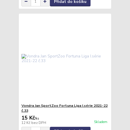
Přidat do košíku
Vondra Jan SportZoo Fortuna Liga I.série 2021-22
č.33
15 Kč
/
ks
Skladem
12 Kč
bez DPH