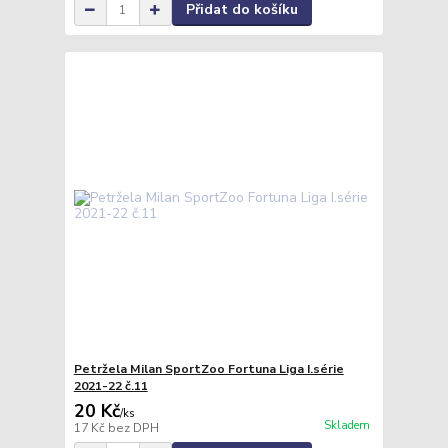
Přidat do košíku
Petržela Milan SportZoo Fortuna Liga I.série
2021-22 č.11
20 Kč
/
ks
Skladem
17 Kč
bez DPH