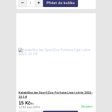
Přidat do košíku
Kalabiška Jan SportZoo Fortuna Liga I.série 2021-
22 č.8
15 Kč
/
ks
Skladem
12 Kč
bez DPH