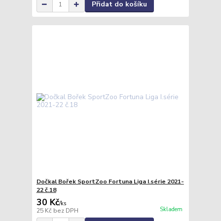
Přidat do košíku
Dočkal Bořek SportZoo Fortuna Liga I.série 2021-
22 č.18
30 Kč
/
ks
Skladem
25 Kč
bez DPH