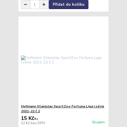
Přidat do košíku
Hofmann Stanislav SportZoo Fortuna Liga I.série
2021-22 č.2
15 Kč
/
ks
Skladem
12 Kč
bez DPH