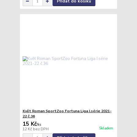
Přidat do košíku
Květ Roman SportZoo Fortuna Liga I.série 2021-
22 č.36
15 Kč
/
ks
Skladem
12 Kč
bez DPH