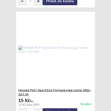
Přidat do košíku
Hronek Petr SportZoo Fortuna Liga I.série 2021-
22 č.34
15 Kč
/
ks
Skladem
12 Kč
bez DPH