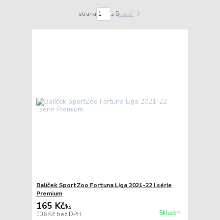
strana
z 5
další
Balíček SportZoo Fortuna Liga 2021-22 I.série
Premium
165 Kč
/
ks
Skladem
136 Kč
bez DPH