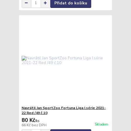
Přidat do košíku
Navrátil Jan SportZoo Fortuna Liga I.série 2021-
22 Red /49 č.10
80 Kč
/
ks
Skladem
66 Kč
bez DPH