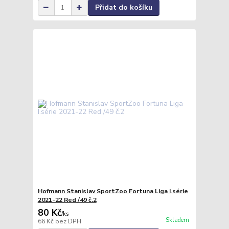
Přidat do košíku
Hofmann Stanislav SportZoo Fortuna Liga I.série
2021-22 Red /49 č.2
80 Kč
/
ks
Skladem
66 Kč
bez DPH