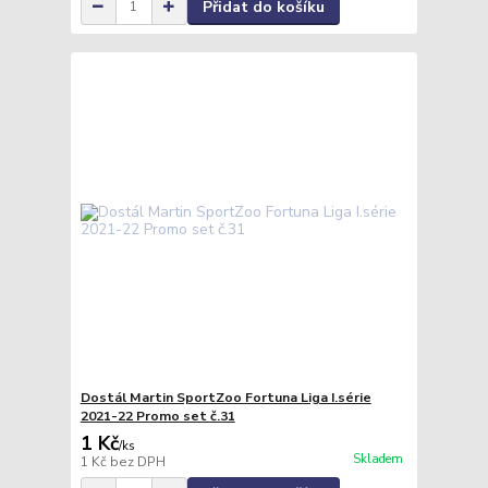
Přidat do košíku
Dostál Martin SportZoo Fortuna Liga I.série
2021-22 Promo set č.31
1 Kč
/
ks
Skladem
1 Kč
bez DPH