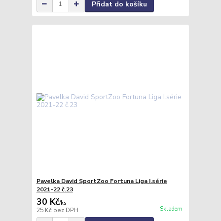
Přidat do košíku
Pavelka David SportZoo Fortuna Liga I.série
2021-22 č.23
30 Kč
/
ks
Skladem
25 Kč
bez DPH