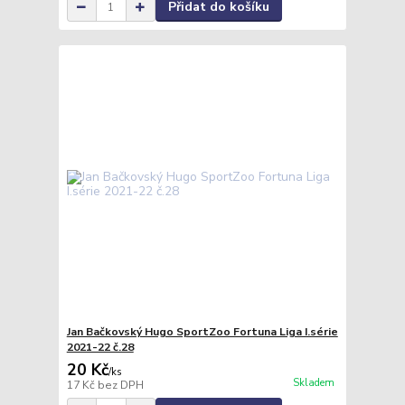
Přidat do košíku
Jan Bačkovský Hugo SportZoo Fortuna Liga I.série
2021-22 č.28
20 Kč
/
ks
Skladem
17 Kč
bez DPH