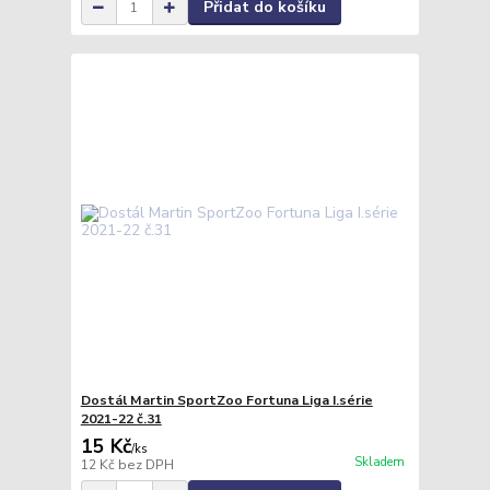
Přidat do košíku
Dostál Martin SportZoo Fortuna Liga I.série
2021-22 č.31
15 Kč
/
ks
Skladem
12 Kč
bez DPH