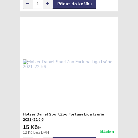
Přidat do košíku
Holzer Daniel SportZoo Fortuna Liga I.série
2021-22 č.6
15 Kč
/
ks
Skladem
12 Kč
bez DPH