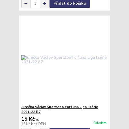
Přidat do košíku
Jurečka Václav SportZoo Fortuna Liga I.série
2021-22 č.7
15 Kč
/
ks
Skladem
12 Kč
bez DPH