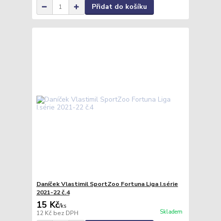
Přidat do košíku
Daníček Vlastimil SportZoo Fortuna Liga I.série
2021-22 č.4
15 Kč
/
ks
Skladem
12 Kč
bez DPH