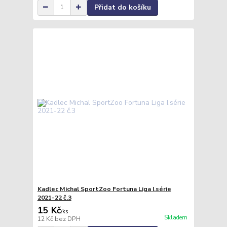
Přidat do košíku
Kadlec Michal SportZoo Fortuna Liga I.série
2021-22 č.3
15 Kč
/
ks
Skladem
12 Kč
bez DPH