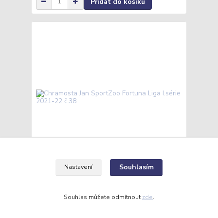
Přidat do košíku
Souhlasím
Nastavení
Chramosta Jan SportZoo Fortuna Liga I.série
2021-22 č.38
15 Kč
Souhlas můžete odmítnout
zde
.
/
ks
Skladem
12 Kč
bez DPH