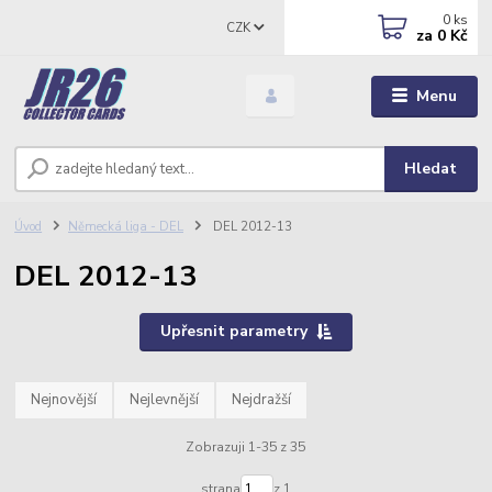
0
ks
CZK
za
0 Kč
Menu
Hledat
Úvod
Německá liga - DEL
DEL 2012-13
DEL 2012-13
Upřesnit parametry
Nejnovější
Nejlevnější
Nejdražší
Zobrazuji 1-35 z 35
strana
z 1