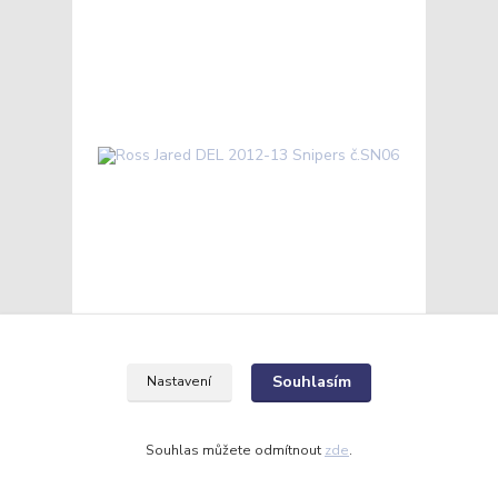
Ross Jared DEL 2012-13 Snipers č.SN06
50 Kč
/
ks
Souhlasím
Skladem
Nastavení
41 Kč
bez DPH
Přidat do košíku
Souhlas můžete odmítnout
zde
.