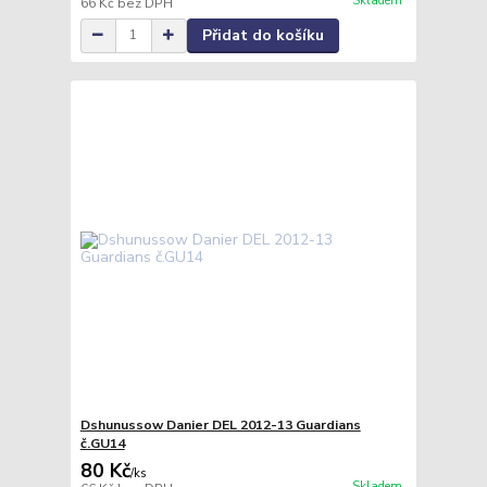
Skladem
66 Kč
bez DPH
Přidat do košíku
Dshunussow Danier DEL 2012-13 Guardians
č.GU14
80 Kč
/
ks
Skladem