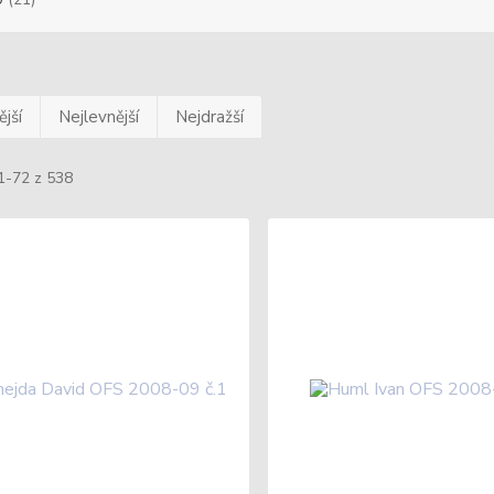
jší
Nejlevnější
Nejdražší
1-72 z 538