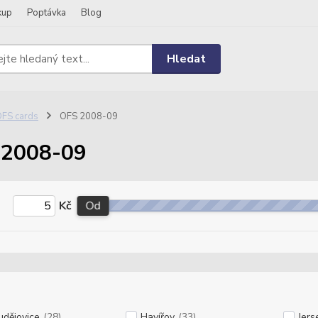
kup
Poptávka
Blog
Hledat
FS cards
OFS 2008-09
 2008-09
Kč
Od
udějovice
(28)
Havířov
(33)
Jers