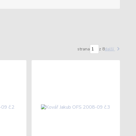
strana
z 8
další