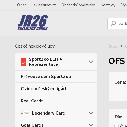
O nás
Jak nakupovat
Obchodní podmínky
Kontakty
Vý
České hokejové ligy
Úvod
O
OFS
SportZoo ELH +
Reprezentace
Průvodce sérií SportZoo
Cena:
Cizinci v českých ligách
Real Cards
Legendary Card
Tým
Goal Cards
Č.B