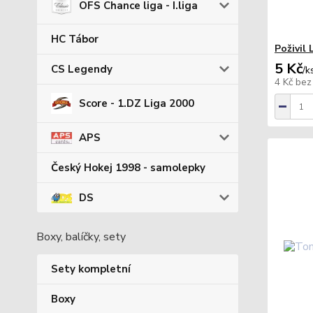
OFS Chance liga - I.liga
HC Tábor
Poživil
5 Kč
CS Legendy
/
k
4 Kč
bez
Score - 1.DZ Liga 2000
APS
Český Hokej 1998 - samolepky
DS
Boxy, balíčky, sety
Sety kompletní
Boxy