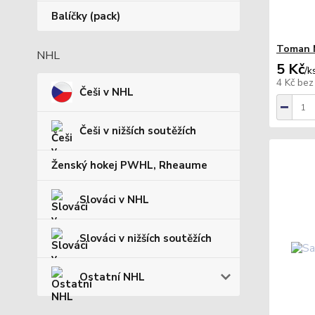
Balíčky (pack)
Toman M
NHL
5 Kč
/
k
4 Kč
bez
Češi v NHL
Češi v nižších soutěžích
Ženský hokej PWHL, Rheaume
Slováci v NHL
Slováci v nižších soutěžích
Ostatní NHL