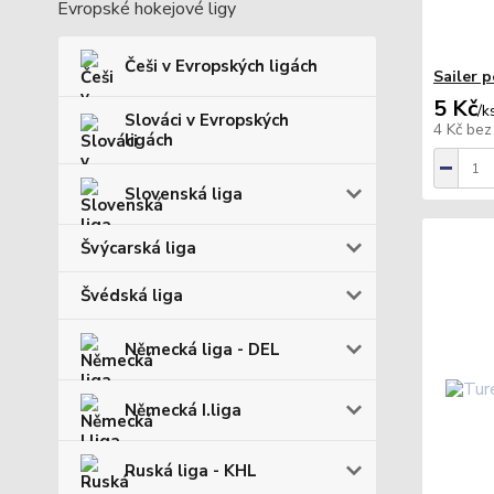
Evropské hokejové ligy
Češi v Evropských ligách
Sailer 
5 Kč
/
k
Slováci v Evropských
4 Kč
bez
ligách
Slovenská liga
Švýcarská liga
Švédská liga
Německá liga - DEL
Německá I.liga
Ruská liga - KHL