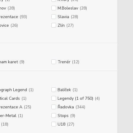
ínov
(28)
M.Boleslav
(28)
rezentace
(93)
Slavia
(28)
ovice
(26)
Zlín
(27)
nam karet
(9)
Trenér
(12)
ograph Legend
(1)
Balíček
(1)
tical Cards
(1)
Legendy (1 of 750)
(4)
rezentace A
(25)
Řadovka
(344)
er-Metal
(1)
Stops
(9)
(18)
U18
(27)