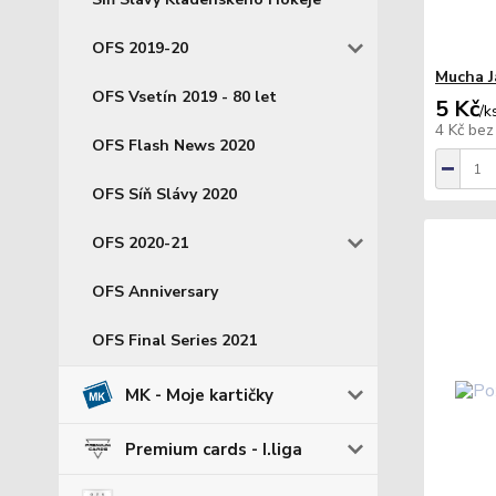
OFS 2019-20
Mucha J
OFS Vsetín 2019 - 80 let
5 Kč
/
k
4 Kč
bez
OFS Flash News 2020
OFS Síň Slávy 2020
OFS 2020-21
OFS Anniversary
OFS Final Series 2021
MK - Moje kartičky
Premium cards - I.liga