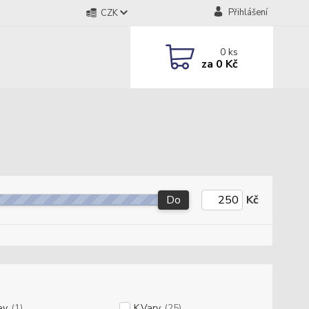
Přihlášení
CZK
0
ks
za
0 Kč
Do
Kč
ey
(1)
K.Vary
(25)