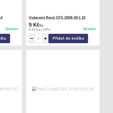
14
Vydarený René OFS 2008-09 č.15
5 Kč
/
ks
Skladem
Skladem
4 Kč
bez DPH
šíku
Přidat do košíku