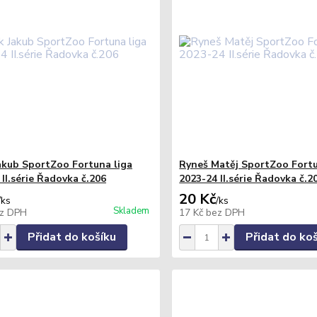
akub SportZoo Fortuna liga
Ryneš Matěj SportZoo Fortu
II.série Řadovka č.206
2023-24 II.série Řadovka č.2
20 Kč
/
ks
/
ks
Skladem
z DPH
17 Kč
bez DPH
Přidat do košíku
Přidat do ko