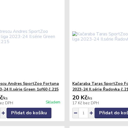
scu Andres SportZoo Fortuna
Kačaraba Taras SportZoo Fo
3-24 II.série Green 1of60 č.215
2023-24 II.série Řadovka č.2
č
20 Kč
/
ks
/
ks
Skladem
ez DPH
17 Kč
bez DPH
Přidat do košíku
Přidat do ko