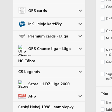
Coo
OFS cards
Def
MK - Moje kartičky
Gam
Premium cards - I.liga
Mil
OFS Chance liga - I.liga
Nat
/10
HC Tábor
Řad
CS Legendy
Sig
xx/
Score - 1.DZ Liga 2000
Tým
APS
Ban
Český Hokej 1998 - samolepky
Jab