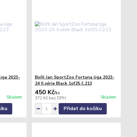
liga 2023-
Bořil Jan SportZoo Fortuna liga 2023-
24 II.série Black 1of25 č.213
450 Kč
/
ks
Skladem
Skladem
372 Kč
bez DPH
šíku
Přidat do košíku