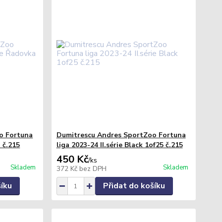
o Fortuna
Dumitrescu Andres SportZoo Fortuna
a č.215
liga 2023-24 II.série Black 1of25 č.215
450 Kč
/
ks
Skladem
Skladem
372 Kč
bez DPH
šíku
Přidat do košíku