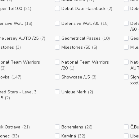
per 1of100
(21)
Debut Date Flashback
(2)
Deb
ensive Wall
(18)
Defensive Wall /80
(15)
Def
/60
e Jersey AUTO /25
(7)
Geometrical Passes
(10)
Geom
estones
(3)
Milestones /50
(5)
Mil
ional Team Warriors
National Team Warriors
Nati
(2)
/20
(1)
AUT
ovka
(147)
Showcase /15
(3)
Sign
xxx/
ned Stars - Level 3
Unique Mark
(2)
35
(2)
ík Ostrava
(21)
Bohemians
(26)
Č.Bu
lonec
(33)
Karviná
(32)
Libe