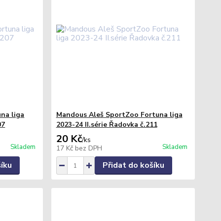
na liga
Mandous Aleš SportZoo Fortuna liga
07
2023-24 II.série Řadovka č.211
20 Kč
/
ks
Skladem
Skladem
17 Kč
bez DPH
šíku
Přidat do košíku