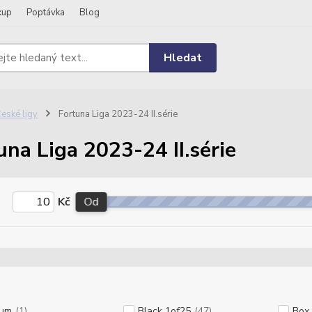
kup
Poptávka
Blog
Hledat
eské ligy
Fortuna Liga 2023-24 II.série
una Liga 2023-24 II.série
Kč
Od
bum
(1)
Black 1of25
(47)
Box