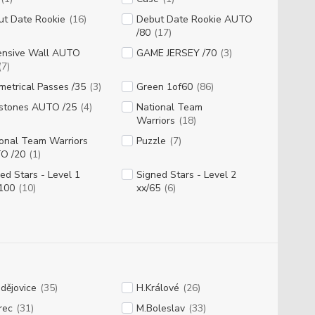
ut Date Rookie
(16)
Debut Date Rookie AUTO
/80
(17)
ensive Wall AUTO
GAME JERSEY /70
(3)
(7)
etrical Passes /35
(3)
Green 1of60
(86)
estones AUTO /25
(4)
National Team
Warriors
(18)
onal Team Warriors
Puzzle
(7)
O /20
(1)
ed Stars - Level 1
Signed Stars - Level 2
100
(10)
xx/65
(6)
dějovice
(35)
H.Králové
(26)
rec
(31)
M.Boleslav
(33)