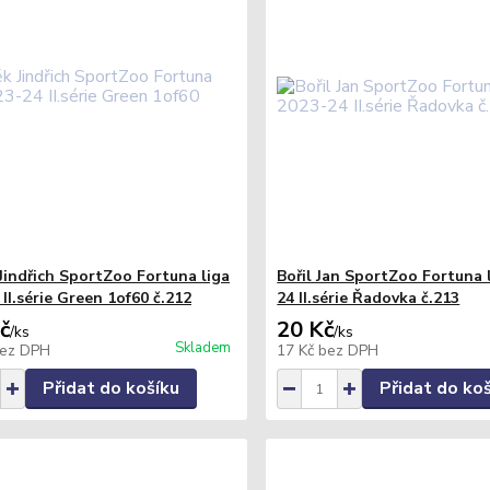
Jindřich SportZoo Fortuna liga
Bořil Jan SportZoo Fortuna 
II.série Green 1of60 č.212
24 II.série Řadovka č.213
č
20 Kč
/
ks
/
ks
Skladem
ez DPH
17 Kč
bez DPH
Přidat do košíku
Přidat do ko