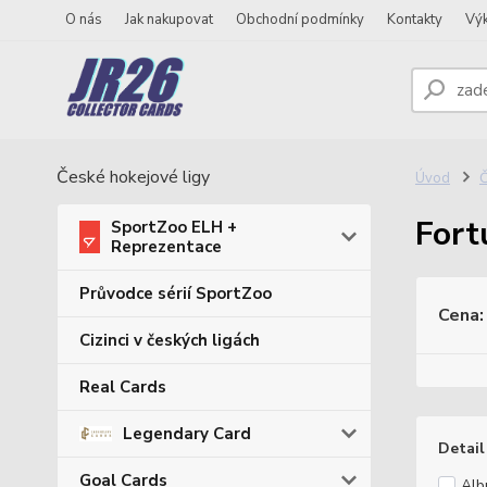
O nás
Jak nakupovat
Obchodní podmínky
Kontakty
Vý
České hokejové ligy
Úvod
Č
Fort
SportZoo ELH +
Reprezentace
Průvodce sérií SportZoo
Cena:
Cizinci v českých ligách
Real Cards
Legendary Card
Detail
Goal Cards
Al