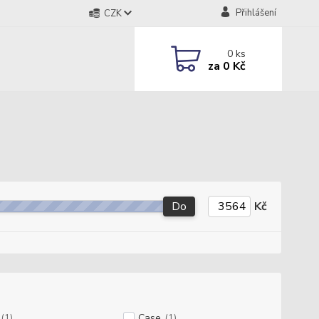
Přihlášení
CZK
0
ks
za
0 Kč
Do
Kč
(1)
Case
(1)