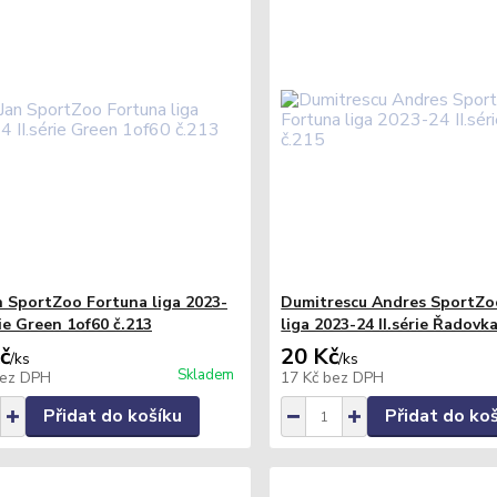
an SportZoo Fortuna liga 2023-
Dumitrescu Andres SportZo
rie Green 1of60 č.213
liga 2023-24 II.série Řadovk
č
20 Kč
/
ks
/
ks
Skladem
ez DPH
17 Kč
bez DPH
Přidat do košíku
Přidat do ko