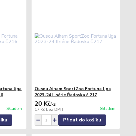
rtuna liga
Ousou Aiham SportZoo Fortuna liga
16
2023-24 II.série Řadovka č.217
20 Kč
/
ks
Skladem
Skladem
17 Kč
bez DPH
šíku
Přidat do košíku