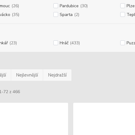
omouc
(26)
Pardubice
(30)
Plze
vácko
(35)
Sparta
(2)
Tepl
nkář
(23)
Hráč
(433)
Puzz
jší
Nejlevnější
Nejdražší
1-72 z 466