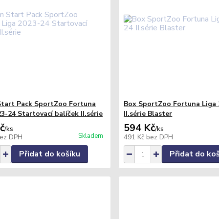
tart Pack SportZoo Fortuna
Box SportZoo Fortuna Liga 
3-24 Startovací balíček II.série
II.série Blaster
č
594 Kč
/
ks
/
ks
Skladem
ez DPH
491 Kč
bez DPH
Přidat do košíku
Přidat do ko