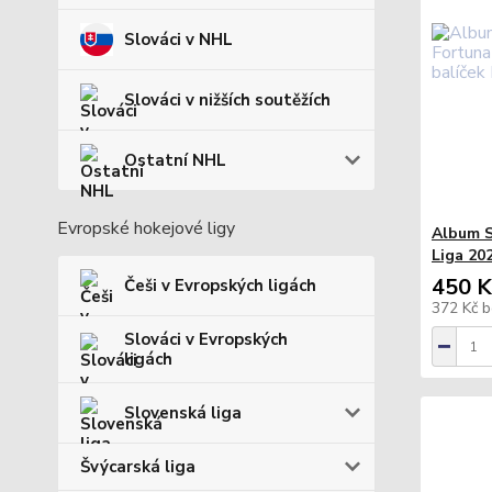
Slováci v NHL
Slováci v nižších soutěžích
Ostatní NHL
Evropské hokejové ligy
Album S
Liga 202
450 K
Češi v Evropských ligách
372 Kč
b
Slováci v Evropských
ligách
Slovenská liga
Švýcarská liga