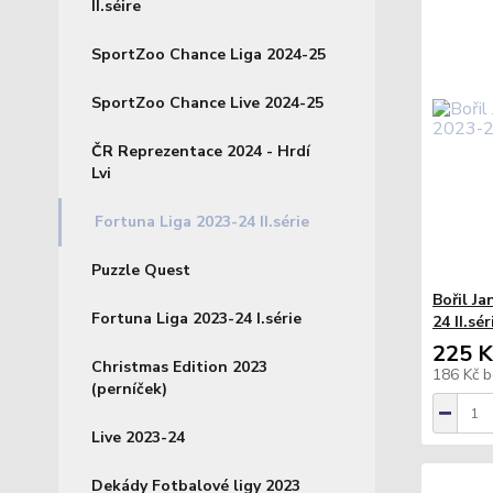
II.séire
SportZoo Chance Liga 2024-25
SportZoo Chance Live 2024-25
ČR Reprezentace 2024 - Hrdí
Lvi
Fortuna Liga 2023-24 II.série
Puzzle Quest
Bořil J
Fortuna Liga 2023-24 I.série
24 II.sé
225 K
Christmas Edition 2023
186 Kč
b
(perníček)
Live 2023-24
Dekády Fotbalové ligy 2023