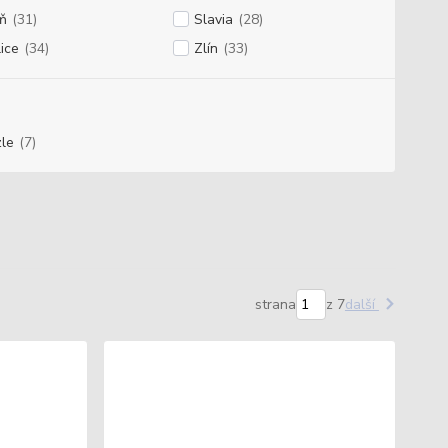
ň
(31)
Slavia
(28)
ice
(34)
Zlín
(33)
le
(7)
strana
z 7
další