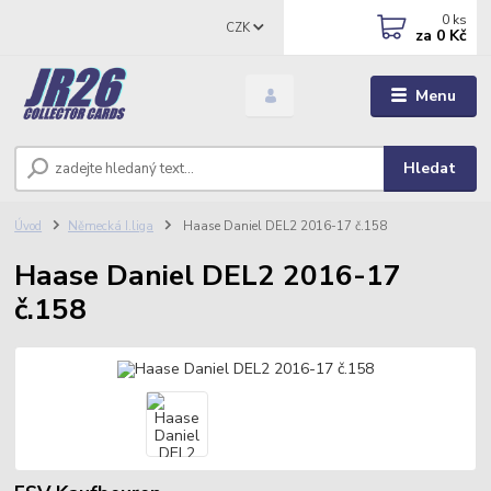
0
ks
CZK
za
0 Kč
Menu
Hledat
Úvod
Německá I.liga
Haase Daniel DEL2 2016-17 č.158
Haase Daniel DEL2 2016-17
č.158