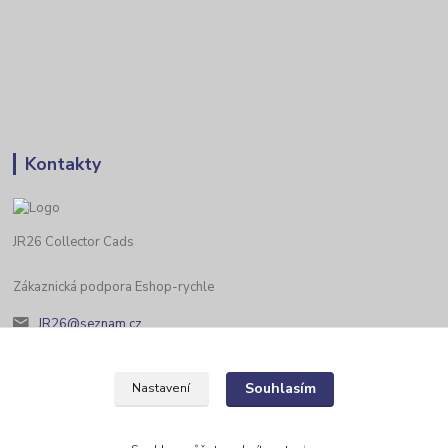
Kontakty
JR26 Collector Cads
Zákaznická podpora Eshop-rychle
JR26@seznam.cz
Souhlasím
Nastavení