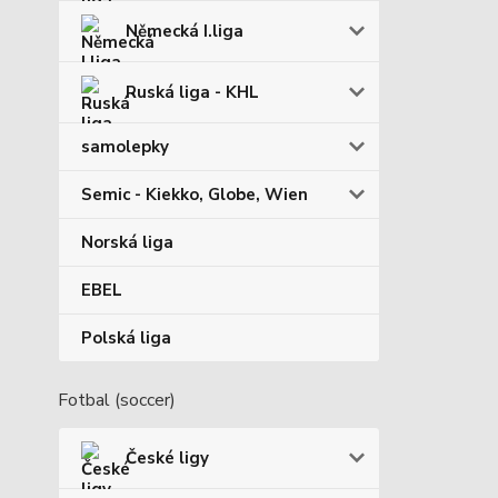
Německá I.liga
Ruská liga - KHL
samolepky
Semic - Kiekko, Globe, Wien
Norská liga
EBEL
Polská liga
Fotbal (soccer)
České ligy