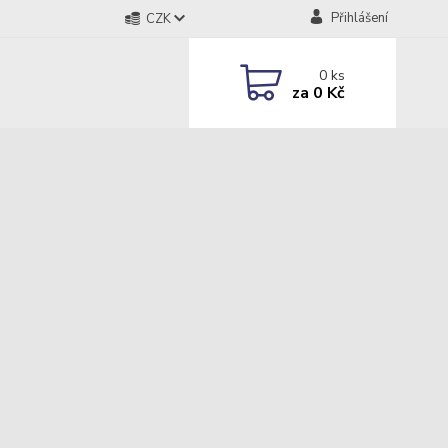
Přihlášení
CZK
0
ks
za
0 Kč