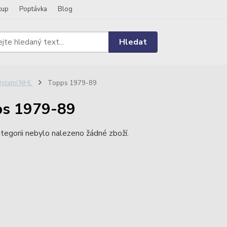
kup
Poptávka
Blog
Hledat
statní NHL
Topps 1979-89
ps 1979-89
tegorii nebylo nalezeno žádné zboží.