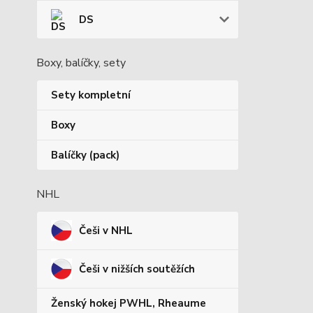
DS
Boxy, balíčky, sety
Sety kompletní
Boxy
Balíčky (pack)
NHL
Češi v NHL
Češi v nižších soutěžích
Ženský hokej PWHL, Rheaume