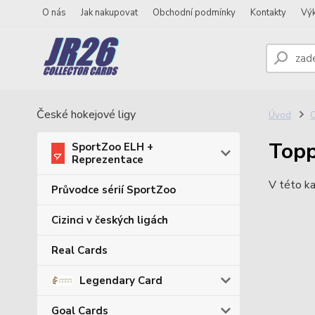
O nás
Jak nakupovat
Obchodní podmínky
Kontakty
Vý
České hokejové ligy
Úvod
O
Top
SportZoo ELH +
Reprezentace
V této ka
Průvodce sérií SportZoo
Cizinci v českých ligách
Real Cards
Legendary Card
Goal Cards