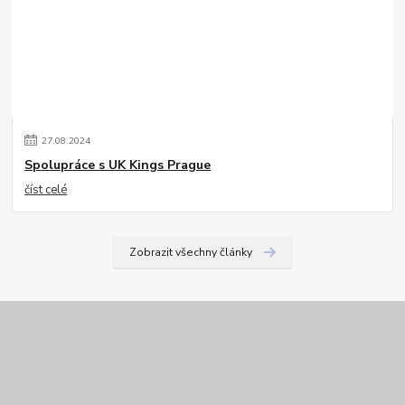
27
.
08
.
2024
Spolupráce s UK Kings Prague
číst celé
Zobrazit všechny články