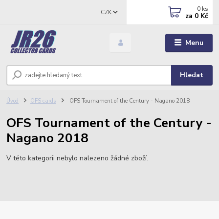
0
ks
CZK
za
0 Kč
Menu
Hledat
Úvod
OFS cards
OFS Tournament of the Century - Nagano 2018
OFS Tournament of the Century -
Nagano 2018
V této kategorii nebylo nalezeno žádné zboží.