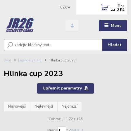
0
ks
CZK
za
0 Kč
Menu
Hledat
Úvod
Legendary Card
Hlinka cup 2023
Hlinka cup 2023
Upřesnit parametry
Nejnovější
Nejlevnější
Nejdražší
Zobrazuji 1-72 z 126
strana
z 2
další