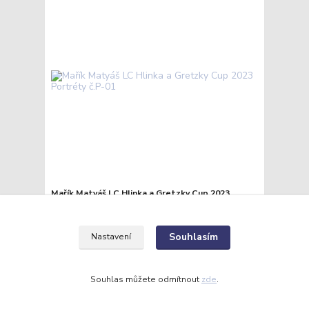
Mařík Matyáš LC Hlinka a Gretzky Cup 2023
Portréty č.P-01
20 Kč
/
ks
Skladem
17 Kč
bez DPH
Souhlasím
Nastavení
Přidat do košíku
Souhlas můžete odmítnout
zde
.