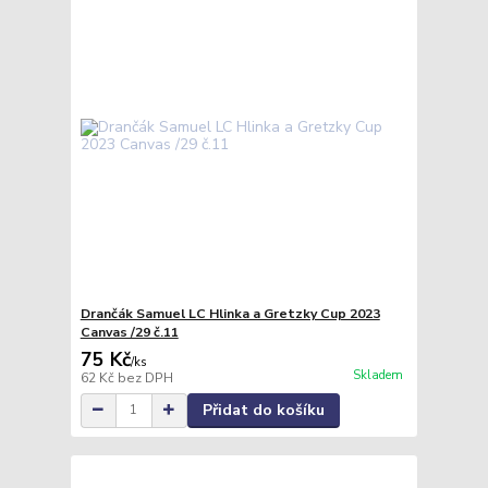
Drančák Samuel LC Hlinka a Gretzky Cup 2023
Canvas /29 č.11
75 Kč
/
ks
Skladem
62 Kč
bez DPH
Přidat do košíku