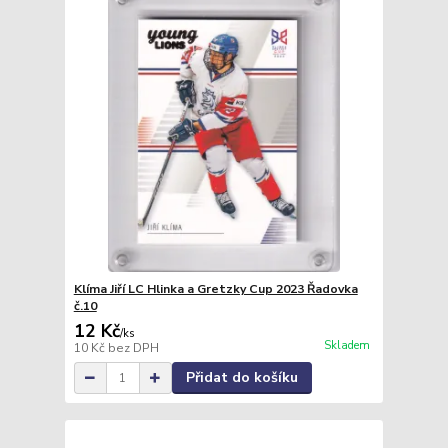
Klíma Jiří LC Hlinka a Gretzky Cup 2023 Řadovka
č.10
12 Kč
/
ks
Skladem
10 Kč
bez DPH
Přidat do košíku