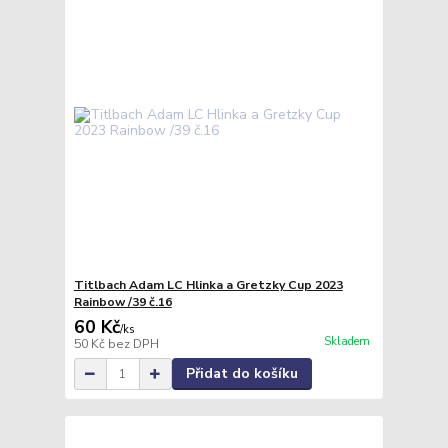
Titlbach Adam LC Hlinka a Gretzky Cup 2023
Rainbow /39 č.16
60 Kč
/
ks
Skladem
50 Kč
bez DPH
Přidat do košíku