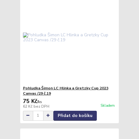
Pohludka Šimon LC Hlinka a Gretzky Cup 2023
Canvas /29 č.19
75 Kč
/
ks
Skladem
62 Kč
bez DPH
Přidat do košíku