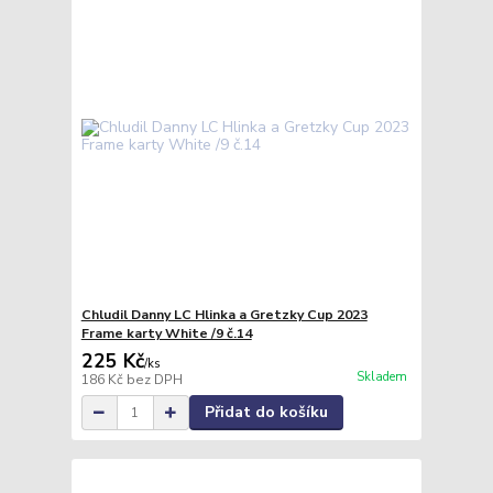
Chludil Danny LC Hlinka a Gretzky Cup 2023
Frame karty White /9 č.14
225 Kč
/
ks
Skladem
186 Kč
bez DPH
Přidat do košíku