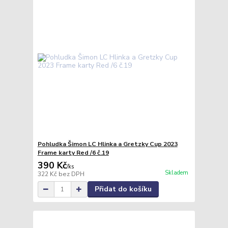
Pohludka Šimon LC Hlinka a Gretzky Cup 2023
Frame karty Red /6 č.19
390 Kč
/
ks
Skladem
322 Kč
bez DPH
Přidat do košíku