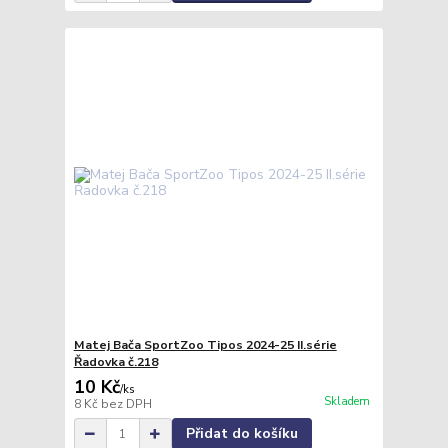
Matej Bača SportZoo Tipos 2024-25 II.série
Řadovka č.218
10 Kč
/
ks
Skladem
8 Kč
bez DPH
Přidat do košíku