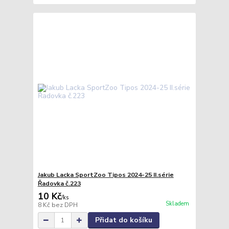
Jakub Lacka SportZoo Tipos 2024-25 II.série
Řadovka č.223
10 Kč
/
ks
Skladem
8 Kč
bez DPH
Přidat do košíku