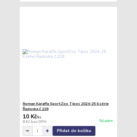
Roman Karaffa SportZoo Tipos 2024-25 II.série
Řadovka č.228
10 Kč
/
ks
Skladem
8 Kč
bez DPH
Přidat do košíku