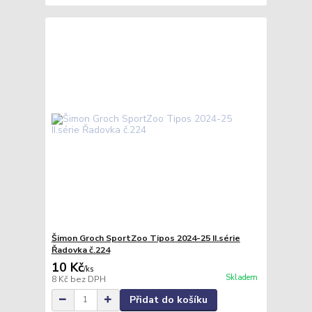
Šimon Groch SportZoo Tipos 2024-25 II.série
Řadovka č.224
10 Kč
/
ks
Skladem
8 Kč
bez DPH
Přidat do košíku