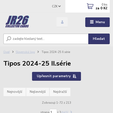
0
ks
CZK
za
0 Kč
Menu
Hledat
Úvod
Slovenská liga
Tipos 2024-25 II.série
Tipos 2024-25 II.série
Upřesnit parametry
Nejnovější
Nejlevnější
Nejdražší
Zobrazuji 1-72 z 213
strana
z 3
další