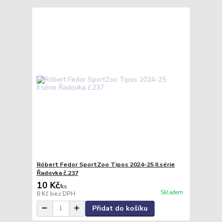
Róbert Fedor SportZoo Tipos 2024-25 II.série
Řadovka č.237
10 Kč
/
ks
Skladem
8 Kč
bez DPH
Přidat do košíku