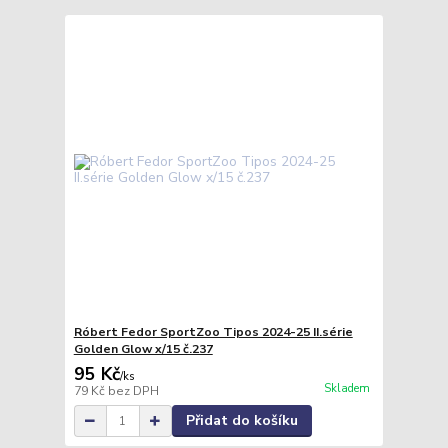
Róbert Fedor SportZoo Tipos 2024-25 II.série
Golden Glow x/15 č.237
95 Kč
/
ks
Skladem
79 Kč
bez DPH
Přidat do košíku