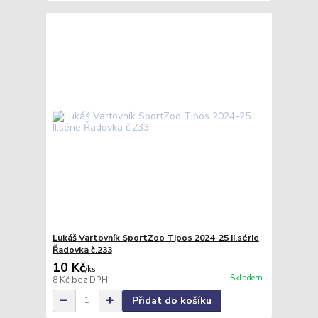
Lukáš Vartovník SportZoo Tipos 2024-25 II.série
Řadovka č.233
10 Kč
/
ks
Skladem
8 Kč
bez DPH
Přidat do košíku