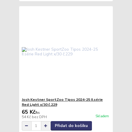
Josh Kestner SportZoo Tipos 2024-25 II.série
Red Light x/30 č.229
65 Kč
/
ks
Skladem
54 Kč
bez DPH
Přidat do košíku