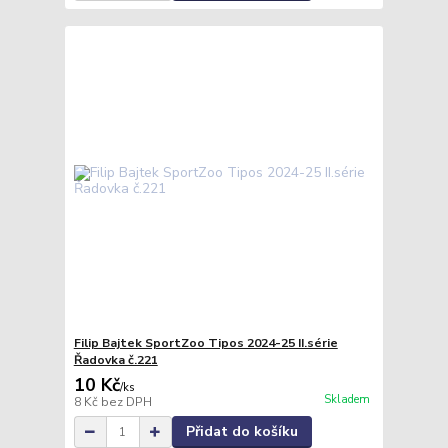
Filip Bajtek SportZoo Tipos 2024-25 II.série
Řadovka č.221
10 Kč
/
ks
Skladem
8 Kč
bez DPH
Přidat do košíku