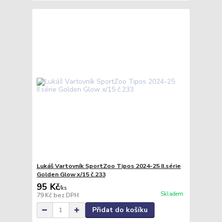
Lukáš Vartovník SportZoo Tipos 2024-25 II.série
Golden Glow x/15 č.233
95 Kč
/
ks
Skladem
79 Kč
bez DPH
Přidat do košíku