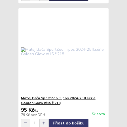
Matej Bača SportZoo Tipos 2024-25 II.série
Golden Glow x/15 č.218
95 Kč
/
ks
Skladem
79 Kč
bez DPH
Přidat do košíku