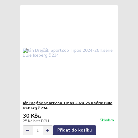
Ján Brejčák SportZoo Tipos 2024-25 II.série Blue
Iceberg č.234
30 Kč
/
ks
Skladem
25 Kč
bez DPH
Přidat do košíku