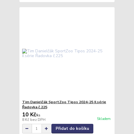
Tim Danielčák SportZoo Tipos 2024-25 II.série
Řadovka č.225
10 Kč
/
ks
Skladem
8 Kč
bez DPH
Přidat do košíku