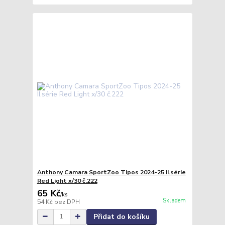
Anthony Camara SportZoo Tipos 2024-25 II.série
Red Light x/30 č.222
65 Kč
/
ks
Skladem
54 Kč
bez DPH
Přidat do košíku