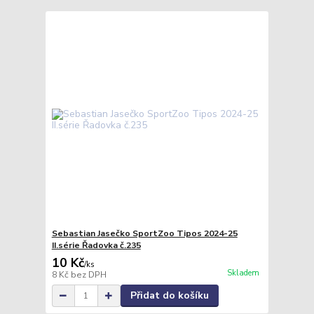
Sebastian Jasečko SportZoo Tipos 2024-25
II.série Řadovka č.235
10 Kč
/
ks
Skladem
8 Kč
bez DPH
Přidat do košíku