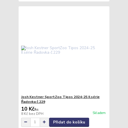
Josh Kestner SportZoo Tipos 2024-25 II.série
Řadovka č.229
10 Kč
/
ks
Skladem
8 Kč
bez DPH
Přidat do košíku