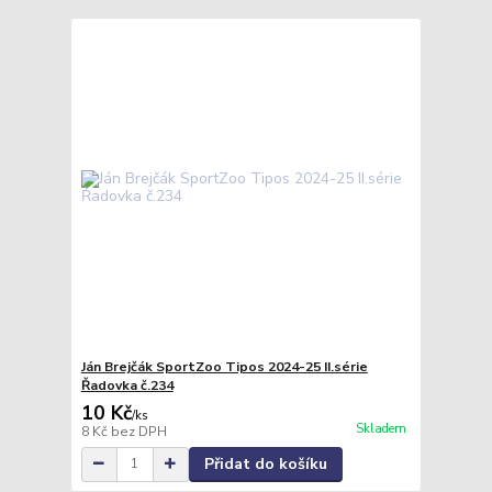
Ján Brejčák SportZoo Tipos 2024-25 II.série
Řadovka č.234
10 Kč
/
ks
Skladem
8 Kč
bez DPH
Přidat do košíku