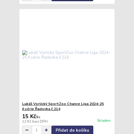
Lukáš Vorlický SportZoo Chance Liga 2024-25
II.série Řadovka č.214
15 Kč
/
ks
Skladem
12 Kč
bez DPH
Přidat do košíku