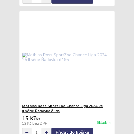
Mathias Ross SportZoo Chance Liga 2024-25
II.série Řadovka č.195
15 Kč
/
ks
Skladem
12 Kč
bez DPH
Přidat do košíku