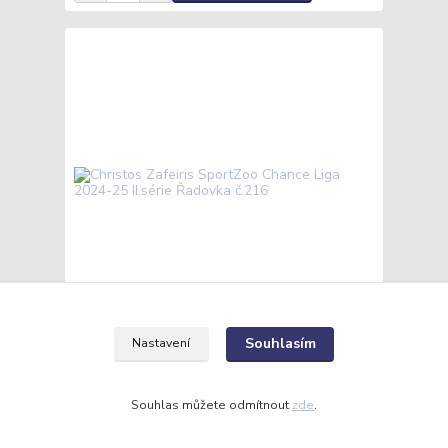
Souhlasím
Nastavení
Christos Zafeiris SportZoo Chance Liga 2024-25
II.série Řadovka č.216
15 Kč
/
ks
Skladem
12 Kč
bez DPH
Souhlas můžete odmítnout
zde
.
Přidat do košíku