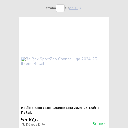
strana
z 7
další
Balíček SportZoo Chance Liga 2024-25 II.série
Retail
55 Kč
/
ks
Skladem
45 Kč
bez DPH