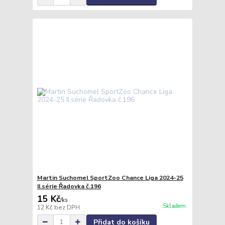
Martin Suchomel SportZoo Chance Liga 2024-25
II.série Řadovka č.196
15 Kč
/
ks
Skladem
12 Kč
bez DPH
Přidat do košíku