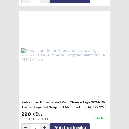
Sebastian Boháč SportZoo Chance Liga 2024-25
II.série Imperial Scripted Memorabilia AUTO /25 č.
990 Kč
/
ks
Skladem
818 Kč
bez DPH
Přidat do košíku