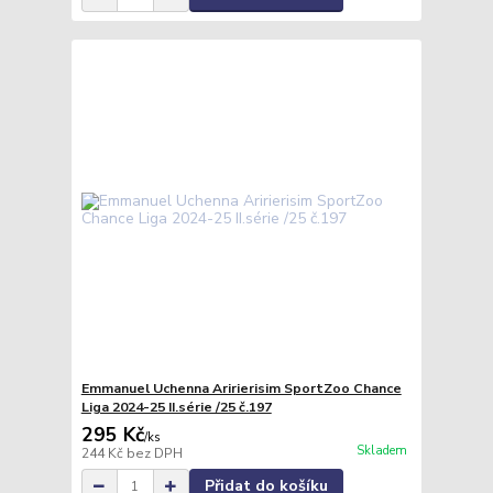
Emmanuel Uchenna Aririerisim SportZoo Chance
Liga 2024-25 II.série /25 č.197
295 Kč
/
ks
Skladem
244 Kč
bez DPH
Přidat do košíku