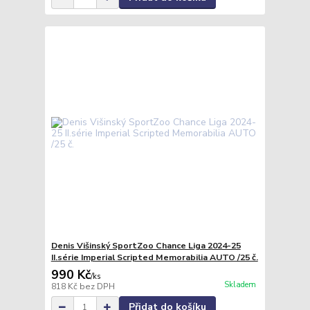
Denis Višinský SportZoo Chance Liga 2024-25
II.série Imperial Scripted Memorabilia AUTO /25 č.
990 Kč
/
ks
Skladem
818 Kč
bez DPH
Přidat do košíku