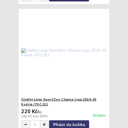
Ondřej Lingr SportZoo Chance Liga 2024-25
II.série /70 č.211
220 Kč
/
ks
Skladem
182 Kč
bez DPH
Přidat do košíku