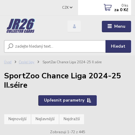
0
ks
CZK
za
0 Kč
Menu
Hledat
Úvod
České ligy
SportZoo Chance Liga 2024-25 II.séire
SportZoo Chance Liga 2024-25
II.séire
Upřesnit parametry
Nejnovější
Nejlevnější
Nejdražší
Zobrazuji 1-72 z 445