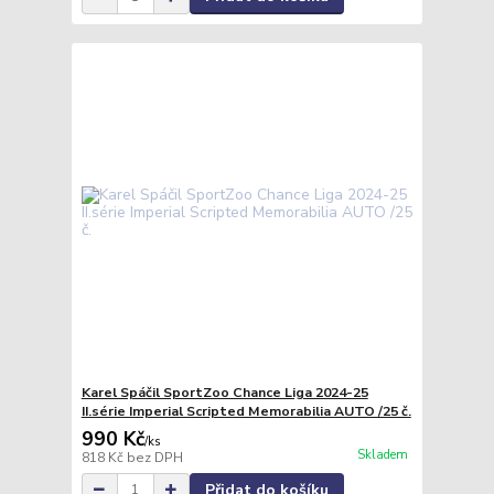
Karel Spáčil SportZoo Chance Liga 2024-25
II.série Imperial Scripted Memorabilia AUTO /25 č.
990 Kč
/
ks
Skladem
818 Kč
bez DPH
Přidat do košíku