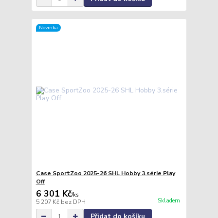
Novinka
Case SportZoo 2025-26 SHL Hobby 3.série Play
Off
6 301 Kč
/
ks
Skladem
5 207 Kč
bez DPH
Přidat do košíku