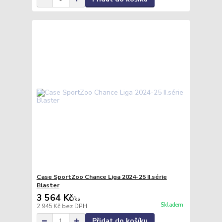
Case SportZoo Chance Liga 2024-25 II.série
Blaster
3 564 Kč
/
ks
Skladem
2 945 Kč
bez DPH
Přidat do košíku