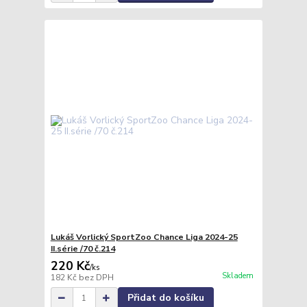
Lukáš Vorlický SportZoo Chance Liga 2024-25
II.série /70 č.214
220 Kč
/
ks
Skladem
182 Kč
bez DPH
Přidat do košíku