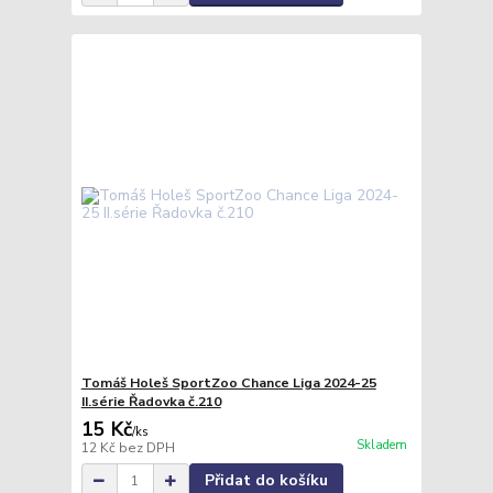
Tomáš Holeš SportZoo Chance Liga 2024-25
II.série Řadovka č.210
15 Kč
/
ks
Skladem
12 Kč
bez DPH
Přidat do košíku