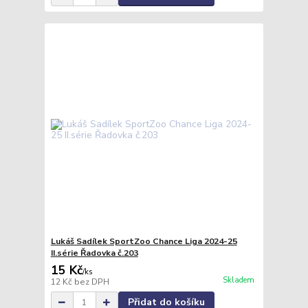
Lukáš Sadílek SportZoo Chance Liga 2024-25
II.série Řadovka č.203
15 Kč
/
ks
Skladem
12 Kč
bez DPH
Přidat do košíku