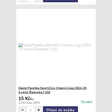
David Pavelka SportZoo Chance Liga 2024-25
II.série Řadovka č.202
15 Kč
/
ks
Skladem
12 Kč
bez DPH
Přidat do košíku