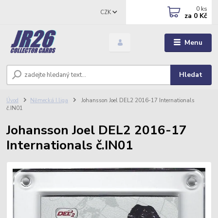
0
ks
CZK
za
0 Kč
Menu
Hledat
Úvod
Německá I.liga
Johansson Joel DEL2 2016-17 Internationals
č.IN01
Johansson Joel DEL2 2016-17
Internationals č.IN01