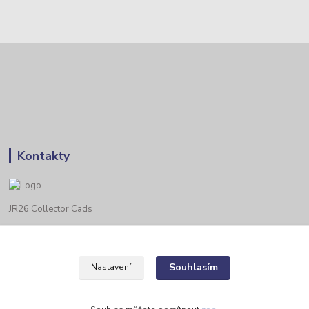
Kontakty
JR26 Collector Cads
Zákaznická podpora Eshop-rychle
JR26@seznam.cz
Souhlasím
Nastavení