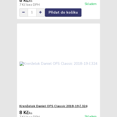
8 Kč
/
ks
Skladem
7 Kč
bez DPH
Přidat do košíku
Krenželok Daniel OFS Classic 2018-19 č.324
8 Kč
/
ks
Skladem