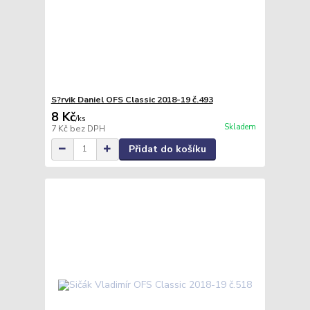
S?rvik Daniel OFS Classic 2018-19 č.493
8 Kč
/
ks
Skladem
7 Kč
bez DPH
Přidat do košíku