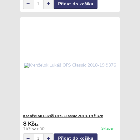
Přidat do košíku
Krenželok Lukáš OFS Classic 2018-19 č.376
8 Kč
/
ks
Skladem
7 Kč
bez DPH
Přidat do košíku