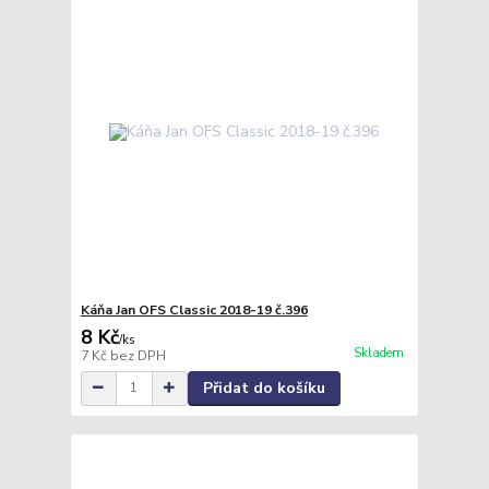
Káňa Jan OFS Classic 2018-19 č.396
8 Kč
/
ks
Skladem
7 Kč
bez DPH
Přidat do košíku