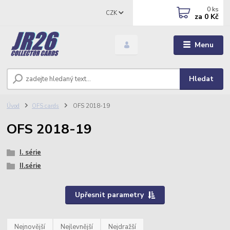
0
ks
CZK
za
0 Kč
Menu
Hledat
Úvod
OFS cards
OFS 2018-19
OFS 2018-19
I. série
II.série
Upřesnit parametry
Nejnovější
Nejlevnější
Nejdražší