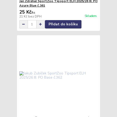
Jan Zdráhal SportZoo Tipsport ELH 2025/26 III. PO
Azure Blue č.361
25 Kč
/
ks
Skladem
21 Kč
bez DPH
Přidat do košíku