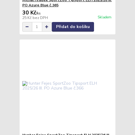
Michal Hrádek SportZoo Tipsport ELH 2025/26 III.
PO Azure Blue č.365
30 Kč
/
ks
Skladem
25 Kč
bez DPH
Přidat do košíku
Hunter Fejes SportZoo Tipsport ELH 2025/26 III.