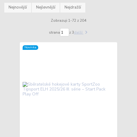
Nejnovější
Nejlevnější
Nejdražší
Zobrazuji 1-72 z 204
strana
z 3
další
Novinka