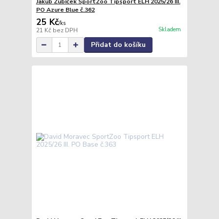
Jakub Zubíček SportZoo Tipsport ELH 2025/26 III.
PO Azure Blue č.362
25 Kč
/
ks
Skladem
21 Kč
bez DPH
Přidat do košíku