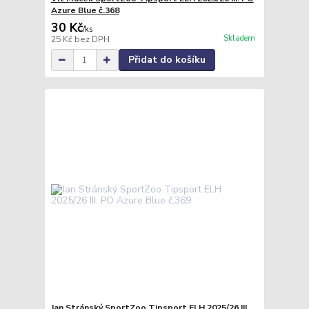
Azure Blue č.368
30 Kč
/
ks
Skladem
25 Kč
bez DPH
Přidat do košíku
Jan Stránský SportZoo Tipsport ELH 2025/26 III.