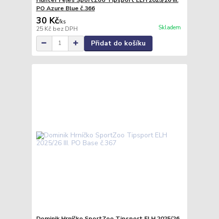
PO Azure Blue č.366
30 Kč
/
ks
Skladem
25 Kč
bez DPH
Přidat do košíku
Dominik Hrníčko SportZoo Tipsport ELH 2025/26