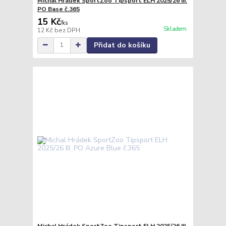
Michal Hrádek SportZoo Tipsport ELH 2025/26 III.
PO Base č.365
15 Kč
/
ks
Skladem
12 Kč
bez DPH
Přidat do košíku