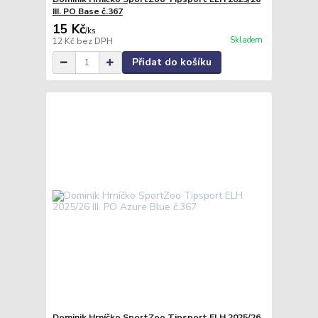
III. PO Base č.367
15 Kč
/
ks
Skladem
12 Kč
bez DPH
Přidat do košíku
Dominik Hrníčko SportZoo Tipsport ELH 2025/26