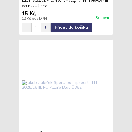
Jakub Zubíček SportZoo Tipsport ELH 2025/26 III.
PO Base č.362
15 Kč
/
ks
Skladem
12 Kč
bez DPH
Přidat do košíku