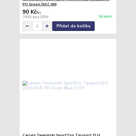
PO Green /50 č.369
90 Kč
/
ks
Skladem
74 Kč
bez DPH
Přidat do košíku
Carsen Twarynski SportZoo Tipsport ELH