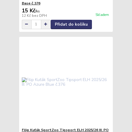
Base č.376
15 Kč
/
ks
Skladem
12 Kč
bez DPH
Přidat do košíku
Filip Kuťák SportZoo Tipsport ELH 2025/26 III. PO