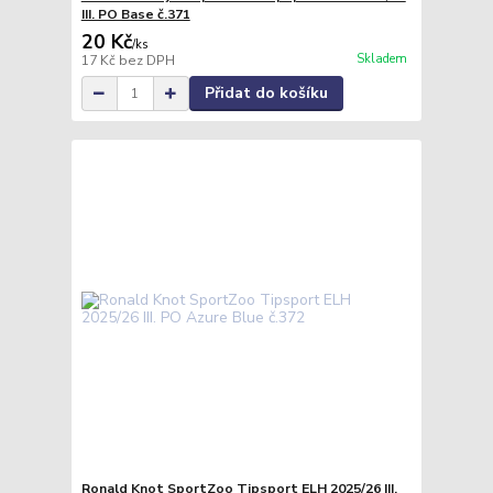
III. PO Base č.371
20 Kč
/
ks
Skladem
17 Kč
bez DPH
Přidat do košíku
Ronald Knot SportZoo Tipsport ELH 2025/26 III.