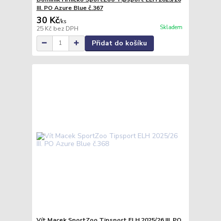
III. PO Azure Blue č.367
30 Kč
/
ks
Skladem
25 Kč
bez DPH
Přidat do košíku
Vít Macek SportZoo Tipsport ELH 2025/26 III. PO