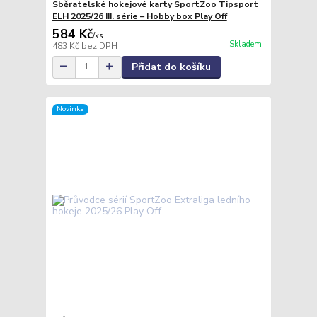
Sběratelské hokejové karty SportZoo Tipsport
ELH 2025/26 III. série – Hobby box Play Off
584 Kč
/
ks
Skladem
483 Kč
bez DPH
Přidat do košíku
Novinka