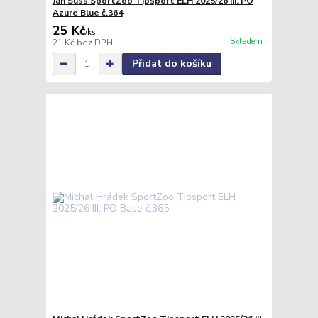
Jan Süss SportZoo Tipsport ELH 2025/26 III. PO
Azure Blue č.364
25 Kč
/
ks
Skladem
21 Kč
bez DPH
Přidat do košíku