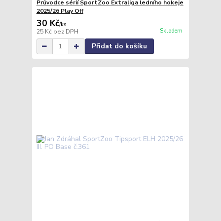
Průvodce sérií SportZoo Extraliga ledního hokeje
2025/26 Play Off
30 Kč
/
ks
Skladem
25 Kč
bez DPH
Přidat do košíku