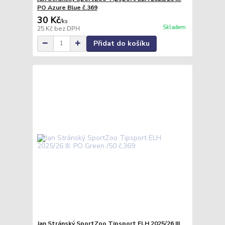
PO Azure Blue č.369
30 Kč
/
ks
Skladem
25 Kč
bez DPH
Přidat do košíku
Jan Stránský SportZoo Tipsport ELH 2025/26 III.