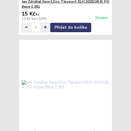
Jan Zdráhal SportZoo Tipsport ELH 2025/26 III. PO
Base č.361
15 Kč
/
ks
Skladem
12 Kč
bez DPH
Přidat do košíku