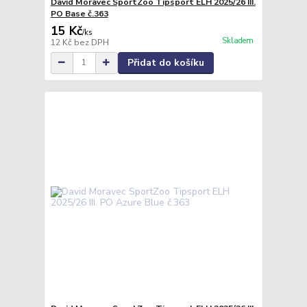
David Moravec SportZoo Tipsport ELH 2025/26 III.
PO Base č.363
15 Kč
/
ks
Skladem
12 Kč
bez DPH
Přidat do košíku