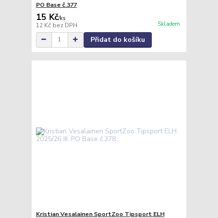
PO Base č.377
15 Kč
/
ks
Skladem
12 Kč
bez DPH
Přidat do košíku
Kristian Vesalainen SportZoo Tipsport ELH