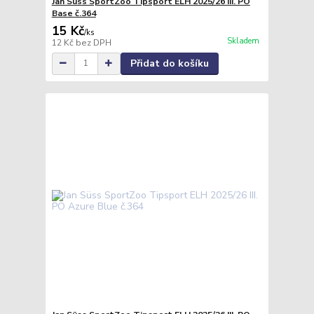
Jan Süss SportZoo Tipsport ELH 2025/26 III. PO
Base č.364
15 Kč
/
ks
Skladem
12 Kč
bez DPH
Přidat do košíku