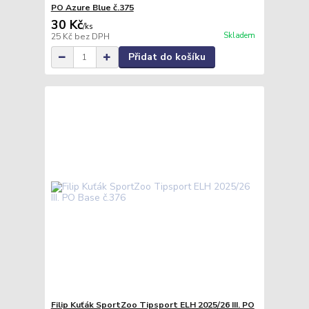
PO Azure Blue č.375
30 Kč
/
ks
Skladem
25 Kč
bez DPH
Přidat do košíku
Filip Kuťák SportZoo Tipsport ELH 2025/26 III. PO