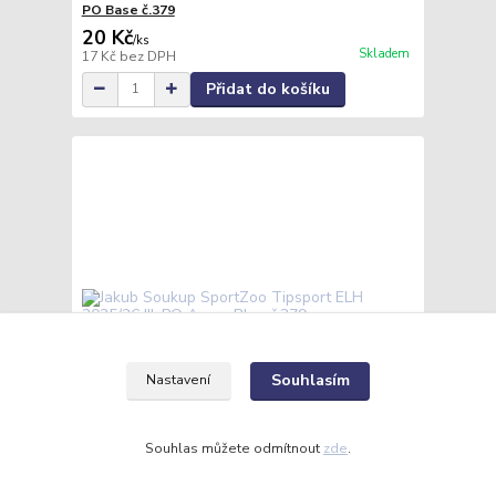
PO Base č.379
20 Kč
/
ks
Skladem
17 Kč
bez DPH
Přidat do košíku
Souhlasím
Nastavení
Souhlas můžete odmítnout
zde
.
Jakub Soukup SportZoo Tipsport ELH 2025/26 III.