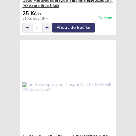
David Moravec SportZoo Tipsport ELH 2025/26 III.
PO Azure Blue č.363
25 Kč
/
ks
Skladem
21 Kč
bez DPH
Přidat do košíku