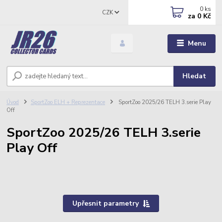
0
ks
CZK
za
0 Kč
Menu
Hledat
Úvod
SportZoo ELH + Reprezentace
SportZoo 2025/26 TELH 3.serie Play
Off
SportZoo 2025/26 TELH 3.serie
Play Off
Upřesnit parametry