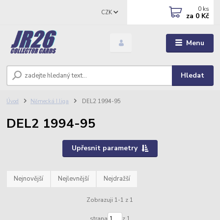
0
ks
CZK
za
0 Kč
Menu
Hledat
Úvod
Německá I.liga
DEL2 1994-95
DEL2 1994-95
Upřesnit parametry
Nejnovější
Nejlevnější
Nejdražší
Zobrazuji 1-1 z 1
strana
z 1