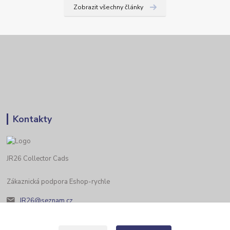
Zobrazit všechny články
Kontakty
JR26 Collector Cads
Zákaznická podpora Eshop-rychle
JR26@seznam.cz