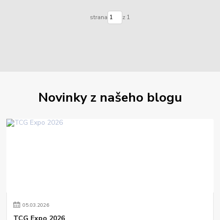
strana
z 1
Novinky z našeho blogu
05
.
03
.
2026
TCG Expo 2026