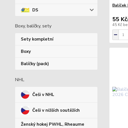
Balíček
DS
55 Kč
45 Kč
be
Boxy, balíčky, sety
Sety kompletní
Boxy
Balíčky (pack)
NHL
Češi v NHL
Češi v nižších soutěžích
Ženský hokej PWHL, Rheaume