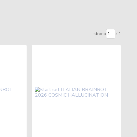
strana
z 1