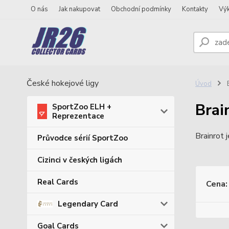
O nás
Jak nakupovat
Obchodní podmínky
Kontakty
Vý
České hokejové ligy
Úvod
Brai
SportZoo ELH +
Reprezentace
Brainrot 
Průvodce sérií SportZoo
Cizinci v českých ligách
Real Cards
Cena:
Legendary Card
Goal Cards