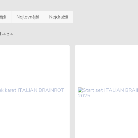
jší
Nejlevnější
Nejdražší
1-4 z 4