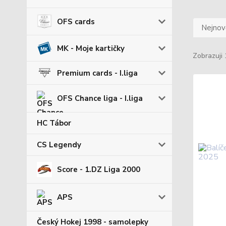
OFS cards
Nejnově
MK - Moje kartičky
Zobrazuji 
Premium cards - I.liga
OFS Chance liga - I.liga
HC Tábor
CS Legendy
Score - 1.DZ Liga 2000
APS
Český Hokej 1998 - samolepky