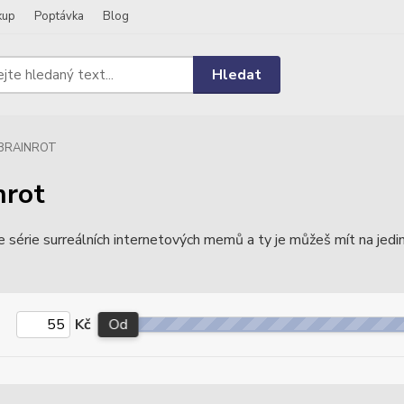
kup
Poptávka
Blog
Hledat
BRAINROT
nrot
je série surreálních internetových memů a ty je můžeš mít na jedi
Kč
Od