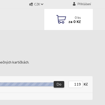
Přihlášení
CZK
0
ks
za
0 Kč
nečných kartičkách.
Do
Kč