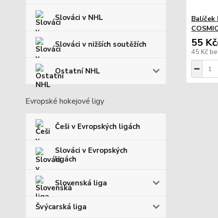
Slováci v NHL
Balíček
COSMIC
55 Kč
Slováci v nižších soutěžích
45 Kč
be
Ostatní NHL
Evropské hokejové ligy
Češi v Evropských ligách
Slováci v Evropských
ligách
Slovenská liga
Švýcarská liga