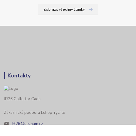
Zobrazit všechny články
Kontakty
JR26 Collector Cads
Zákaznická podpora Eshop-rychle
JR26@seznam.cz