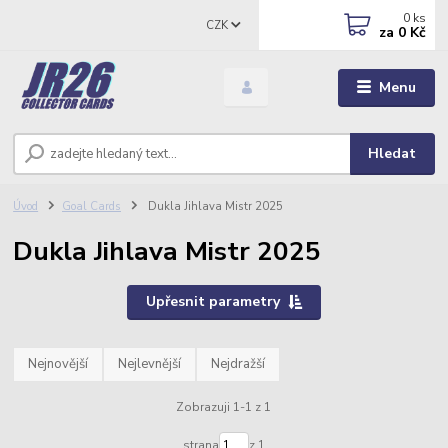
0
ks
CZK
za
0 Kč
Menu
Hledat
Úvod
Goal Cards
Dukla Jihlava Mistr 2025
Dukla Jihlava Mistr 2025
Upřesnit parametry
Nejnovější
Nejlevnější
Nejdražší
Zobrazuji 1-1 z 1
strana
z 1