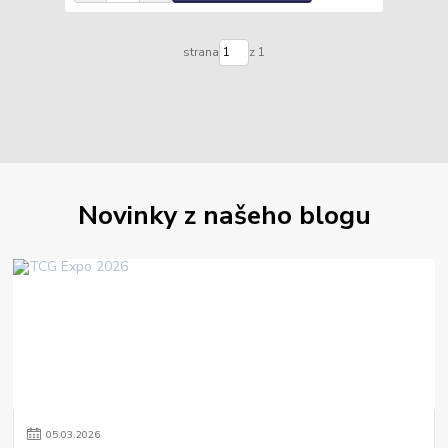
strana
z 1
Novinky z našeho blogu
05
.
03
.
2026