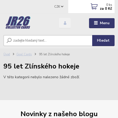
0
ks
CZK
za
0 Kč
Menu
Hledat
Úvod
Goal Cards
95 let Zlínského hokeje
95 let Zlínského hokeje
V této kategorii nebylo nalezeno žádné zboží.
Novinky z našeho blogu