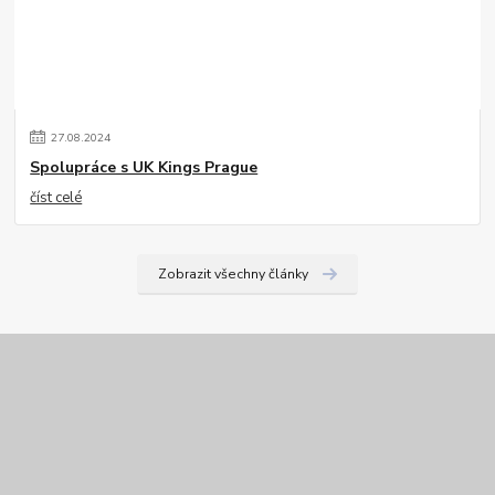
27
.
08
.
2024
Spolupráce s UK Kings Prague
číst celé
Zobrazit všechny články