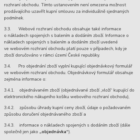
rozhraní obchodu. Tímto ustanovením není omezena možnost
prodávajícího uzavřít kupní smlouvu za individuálně sjednaných
podmínek.
3.3. Webové rozhraní obchodu obsahuje také informace
o nákladech spojených s balením a dodáním zboží. Informace o
nákladech spojených s balením a dodáním zboží uvedené
ve webovém rozhraní obchodu platí pouze v případech, kdy je
zboží doručováno v rámci území České republiky.
3.4. Pro objednání zboží vyplní kupující objednávkový formulář
ve webovém rozhraní obchodu. Objednávkový formulář obsahuje
zejména informace o:
3.4.1. objednávaném zboží (objednávané zboží „vloží“ kupující do
elektronického nákupního košíku webového rozhraní obchodu),
3.4.2. způsobu úhrady kupní ceny zboží, údaje o požadovaném
způsobu doručení objednávaného zboží a
3.4.3. informace o nákladech spojených s dodáním zboží (dále
společně jen jako
„objednávka“
).