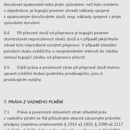
doručovat opakovaně nebo jiným způsobem, než bylo uvedeno
v objednávce, je kupující povinen uhradit náklady spojené
s opakovaným doručováním zboží, resp. náklady spojené s jiným
způsobem doručení.
6.4. Při převzetí zboží od přepravce je kupující povinen
zkontrolovat neporušenost obalů zboží a v případě jakýchkoliv
závad toto neprodleně oznámit přepravci. V případě shledání
porušení obalu svědčícího o neoprávněném vniknutí do zásilky
nemusí kupující zásilku od přepravce převzít.
6.5. Další práva a povinnosti stran při přepravě zboží mohou
upravit zvláštní dodací podmínky prodávajícího, jsou-li
prodávajícím vydány.
7. PRÁVA Z VADNÉHO PLNĚNÍ
7.1. Práva a povinnosti smluvních stran ohledně práv
z vadného plnění se řídí příslušnými obecně závaznými právními
předpisy (zejména ustanoveními § 1914 až 1925, § 2099 až 2117