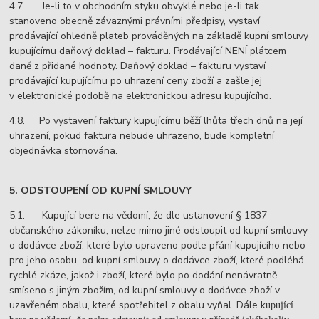
4.7. Je-li to v obchodním styku obvyklé nebo je-li tak
stanoveno obecně závaznými právními předpisy, vystaví
prodávající ohledně plateb prováděných na základě kupní smlouvy
kupujícímu daňový doklad – fakturu. Prodávající NENÍ plátcem
daně z přidané hodnoty. Daňový doklad – fakturu vystaví
prodávající kupujícímu po uhrazení ceny zboží a zašle jej
v elektronické podobě na elektronickou adresu kupujícího.
4.8. Po vystavení faktury kupujícímu běží lhůta třech dnů na její
uhrazení, pokud faktura nebude uhrazeno, bude kompletní
objednávka stornována.
5. ODSTOUPENÍ OD KUPNÍ SMLOUVY
5.1. Kupující bere na vědomí, že dle ustanovení § 1837
občanského zákoníku, nelze mimo jiné odstoupit od kupní smlouvy
o dodávce zboží, které bylo upraveno podle přání kupujícího nebo
pro jeho osobu, od kupní smlouvy o dodávce zboží, které podléhá
rychlé zkáze, jakož i zboží, které bylo po dodání nenávratně
smíseno s jiným zbožím, od kupní smlouvy o dodávce zboží v
uzavřeném obalu, které spotřebitel z obalu vyňal. Dále k
upující