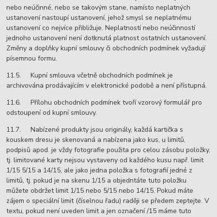
nebo neúčinné, nebo se takovým stane, namísto neplatných
ustanovení nastoupí ustanovení, jehož smysl se neplatnému
ustanovení co nejvíce přibližuje. Neplatností nebo neúčinností
jednoho ustanovení není dotknutá platnost ostatních ustanovení.
Změny a doplňky kupní smlouvy či obchodních podmínek vyžadují
písemnou formu.
11.5. Kupní smlouva včetně obchodních podmínek je
archivována prodávajícím v elektronické podobě a není přístupná.
11.6. Přílohu obchodních podmínek tvoří vzorový formulář pro
odstoupení od kupní smlouvy.
11.7. Nabízené produkty jsou originály, každá kartička s
kouskem dresu je skenovaná a nabízena jako kus, u limitů,
podpisů apod. je vždy fotografie použita pro celou zásobu položky,
tj. limitované karty nejsou vystaveny od každého kusu např. limit
1/15 5/15 a 14/15, ale jako jedna položka s fotografií jedné z
limitů, tj. pokud je na skenu 1/15 a objedntáte tuto položku
můžete obdržet limit 1/15 nebo 5/15 nebo 14/15. Pokud máte
zájem o speciální limit (číselnou řadu) raději se předem zeptejte. V
textu, pokud není uveden limit a jen označení /15 máme tuto