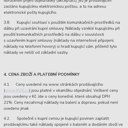
doručením přijetí objednávky (akceptací), jež je prodávajícím
zasláno kupujícímu elektronickou poštou, a to na adresu
elektronické pošty kupujícího.
3.8. Kupující souhlasí s použitím komunikačních prostředků na
dálku při uzavírání kupní smlouvy. Náklady vzniklé kupujícímu při
použití komunikačních prostředků na dálku v souvislosti
s uzavřením kupní smlouvy (náklady na internetové připojení,
náklady na telefonní hovory) si hradí kupující sám, přičemž tyto
náklady se neliší od základní sazby.
4. CENA ZBOŽÍ A PLATEBNÍ PODMÍNKY
4.1. Ceny uvedené na www stránkách prodávajícího
(
www.JR26.cz
) jsou platné v okamžiku objednání. Veškeré ceny
jsou uvedeny v Kč. Jde o ceny konečné, které obsahují DPH
21%. Ceny nezahrnují náklady na balení a dopravu, pokud není
uvedeno jinak
4.2. Společně s kupní cenou je kupující povinen zaplatit
prodávajícímu také náklady spojené s balením a dodáním zboží ve