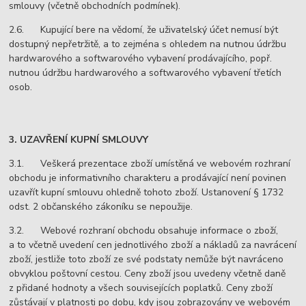
smlouvy (včetně obchodních podmínek).
2.6. Kupující bere na vědomí, že uživatelský účet nemusí být
dostupný nepřetržitě, a to zejména s ohledem na nutnou údržbu
hardwarového a softwarového vybavení prodávajícího, popř.
nutnou údržbu hardwarového a softwarového vybavení třetích
osob.
3. UZAVŘENÍ KUPNÍ SMLOUVY
3.1. Veškerá prezentace zboží umístěná ve webovém rozhraní
obchodu je informativního charakteru a prodávající není povinen
uzavřít kupní smlouvu ohledně tohoto zboží. Ustanovení § 1732
odst. 2 občanského zákoníku se nepoužije.
3.2. Webové rozhraní obchodu obsahuje informace o zboží,
a to včetně uvedení cen jednotlivého zboží a nákladů za navrácení
zboží, jestliže toto zboží ze své podstaty nemůže být navráceno
obvyklou poštovní cestou. Ceny zboží jsou uvedeny včetně daně
z přidané hodnoty a všech souvisejících poplatků. Ceny zboží
zůstávají v platnosti po dobu, kdy jsou zobrazovány ve webovém