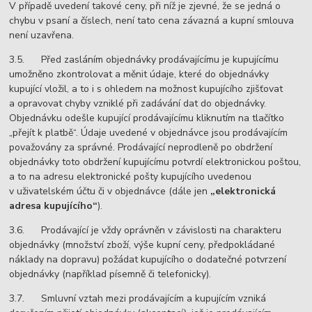
V případě uvedení takové ceny, při níž je zjevné, že se jedná o
chybu v psaní a číslech, není tato cena závazná a kupní smlouva
není uzavřena.
3.5. Před zasláním objednávky prodávajícímu je kupujícímu
umožněno zkontrolovat a měnit údaje, které do objednávky
kupující vložil, a to i s ohledem na možnost kupujícího zjišťovat
a opravovat chyby vzniklé při zadávání dat do objednávky.
Objednávku odešle kupující prodávajícímu kliknutím na tlačítko
„přejít k platbě“. Údaje uvedené v objednávce jsou prodávajícím
považovány za správné. Prodávající neprodleně po obdržení
objednávky toto obdržení kupujícímu potvrdí elektronickou poštou,
a to na adresu elektronické pošty kupujícího uvedenou
v uživatelském účtu či v objednávce (dále jen
„elektronická
adresa kupujícího“
).
3.6. Prodávající je vždy oprávněn v závislosti na charakteru
objednávky (množství zboží, výše kupní ceny, předpokládané
náklady na dopravu) požádat kupujícího o dodatečné potvrzení
objednávky (například písemně či telefonicky).
3.7. Smluvní vztah mezi prodávajícím a kupujícím vzniká