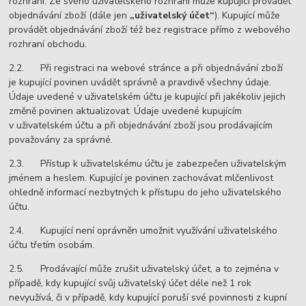
rozhraní. Ze svého uživatelského rozhraní může kupující provádět
objednávání zboží (dále jen
„uživatelský účet“
). Kupující může
provádět objednávání zboží též bez registrace přímo z webového
rozhraní obchodu.
2.2. Při registraci na webové stránce a při objednávání zboží
je kupující povinen uvádět správně a pravdivě všechny údaje.
Údaje uvedené v uživatelském účtu je kupující při jakékoliv jejich
změně povinen aktualizovat. Údaje uvedené kupujícím
v uživatelském účtu a při objednávání zboží jsou prodávajícím
považovány za správné.
2.3. Přístup k uživatelskému účtu je zabezpečen uživatelským
jménem a heslem. Kupující je povinen zachovávat mlčenlivost
ohledně informací nezbytných k přístupu do jeho uživatelského
účtu.
2.4. Kupující není oprávněn umožnit využívání uživatelského
účtu třetím osobám.
2.5. Prodávající může zrušit uživatelský účet, a to zejména v
případě, kdy kupující svůj uživatelský účet déle než 1 rok
nevyužívá, či v případě, kdy kupující poruší své povinnosti z kupní