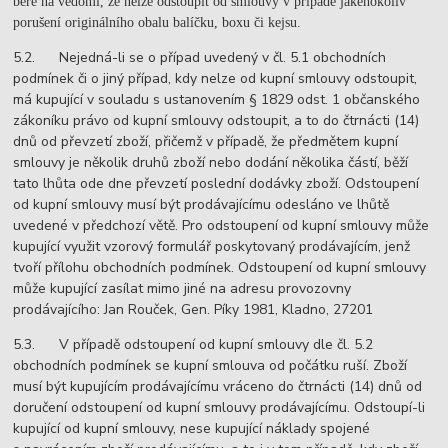
bere na vědomí, že nelze odstoupit od smlouvy v případě jakéhokoliv
porušení originálního obalu balíčku, boxu či kejsu.
5.2. Nejedná-li se o případ uvedený v čl. 5.1 obchodních
podmínek či o jiný případ, kdy nelze od kupní smlouvy odstoupit,
má kupující v souladu s ustanovením § 1829 odst. 1 občanského
zákoníku právo od kupní smlouvy odstoupit, a to do čtrnácti (14)
dnů od převzetí zboží, přičemž v případě, že předmětem kupní
smlouvy je několik druhů zboží nebo dodání několika částí, běží
tato lhůta ode dne převzetí poslední dodávky zboží. Odstoupení
od kupní smlouvy musí být prodávajícímu odesláno ve lhůtě
uvedené v předchozí větě. Pro odstoupení od kupní smlouvy může
kupující využit vzorový formulář poskytovaný prodávajícím, jenž
tvoří přílohu obchodních podmínek. Odstoupení od kupní smlouvy
může kupující zasílat mimo jiné na adresu provozovny
prodávajícího: Jan Rouček, Gen. Píky 1981, Kladno, 27201
5.3. V případě odstoupení od kupní smlouvy dle čl. 5.2
obchodních podmínek se kupní smlouva od počátku ruší. Zboží
musí být kupujícím prodávajícímu vráceno do čtrnácti (14) dnů od
doručení odstoupení od kupní smlouvy prodávajícímu. Odstoupí-li
kupující od kupní smlouvy, nese kupující náklady spojené