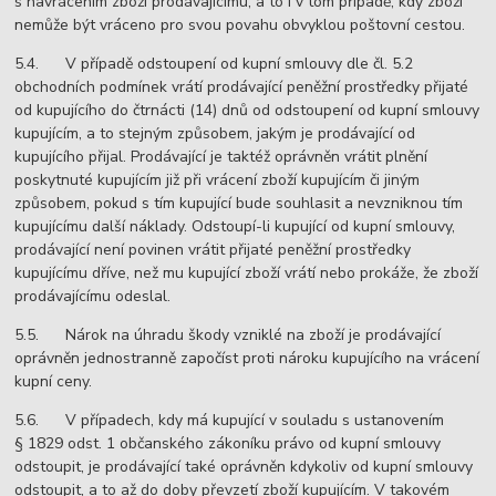
s navrácením zboží prodávajícímu, a to i v tom případě, kdy zboží
nemůže být vráceno pro svou povahu obvyklou poštovní cestou.
5.4. V případě odstoupení od kupní smlouvy dle čl. 5.2
obchodních podmínek vrátí prodávající peněžní prostředky přijaté
od kupujícího do čtrnácti (14) dnů od odstoupení od kupní smlouvy
kupujícím, a to stejným způsobem, jakým je prodávající od
kupujícího přijal. Prodávající je taktéž oprávněn vrátit plnění
poskytnuté kupujícím již při vrácení zboží kupujícím či jiným
způsobem, pokud s tím kupující bude souhlasit a nevzniknou tím
kupujícímu další náklady. Odstoupí-li kupující od kupní smlouvy,
prodávající není povinen vrátit přijaté peněžní prostředky
kupujícímu dříve, než mu kupující zboží vrátí nebo prokáže, že zboží
prodávajícímu odeslal.
5.5. Nárok na úhradu škody vzniklé na zboží je prodávající
oprávněn jednostranně započíst proti nároku kupujícího na vrácení
kupní ceny.
5.6. V případech, kdy má kupující v souladu s ustanovením
§ 1829 odst. 1 občanského zákoníku právo od kupní smlouvy
odstoupit, je prodávající také oprávněn kdykoliv od kupní smlouvy
odstoupit, a to až do doby převzetí zboží kupujícím. V takovém