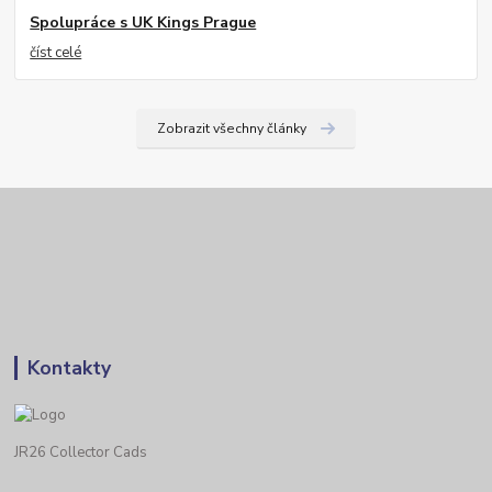
Spolupráce s UK Kings Prague
číst celé
Zobrazit všechny články
Kontakty
JR26 Collector Cads