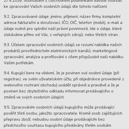
27.4.2016. Souhlasem s Obchodními podmínkami dáváte souhlas
ke zpracování Vašich osobních údajů dle tohoto nařízení.
9.2. Zpracovávané údaje: jméno, příjmení, název firmy, kompletní
adresa fakturační a doručovací, IČO, DIČ, telefon (mobil), e-mail a
údaje nutné pro splnění naší právní povinnosti. Jde o údaje, které
získáváme přímo od Vás, z veřejných zdrojů, nebo třetích stran..
9.3. Účelem zpracování osobních údajů se rozumí nabídka našich
produktů prostřednictvím elektronických kanálů, marketingové
zpracování, analýza a profilování s cílem přizpůsobit naši nabídku
Vašim potřebám.
9.4. Kupující bere na vědomí, že je povinen své osobní údaje (při
registraci, ve svém uživatelském účtu, při objednávce provedené z
webového rozhraní obchodu) uvádět správně a pravdivě a že je
povinen bez zbytečného odkladu informovat prodávajícího o
změně ve svých osobních údajích.
9.5. Zpracováním osobních údajů kupujícího může prodávající
pověřit třetí osobu, jakožto zpracovatele. Kromě osob zajišťujících
přepravu zboží, nebudou osobní údaje prodávajícím bez
předchozího souhlasu kupujícího předávány třetím osobám.