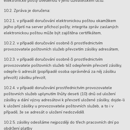
elektronické pošty uvedenou v jeho uživatelském účtu.
10.2. Zpráva je doručena:
10.2.1. v případě doručování elektronickou poštou okamžikem
jejího přijetí na server příchozí pošty; integrita zpráv zaslaných
elektronickou poštou může být zajištěna certifikátem,
10.2.2. v případě doručování osobně či prostřednictvím
provozovatele poštovních služeb převzetím zásilky adresátem,
10.2.3. v případě doručování osobně či prostřednictvím
provozovatele poštovních služeb též odepřením převzetí zásilky,
odepře-li adresát (popřípadě osoba oprávněná za něj zásilku
převzít) zásilku převzít,
10.2.4. v případě doručování prostřednictvím provozovatele
poštovních služeb uplynutím lhůty deseti (10) dnů od uložení
zásilky a dání výzvy adresátovi k převzetí uložené zásilky, dojde-li
k uložení zásilky u provozovatele poštovních služeb, a to i v
případě, že se adresát o uložení nedozvěděl
10.2.5. zásilky odesíláme nejpozději do třech pracovních dní po
obdržení platby