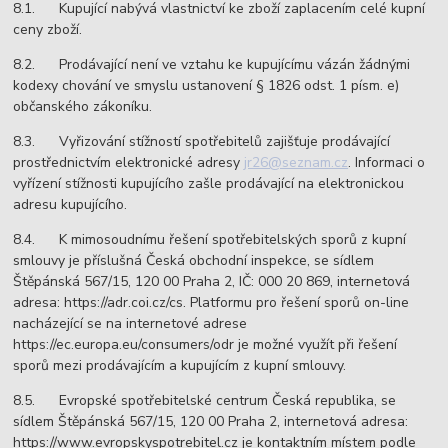
8.1. Kupující nabývá vlastnictví ke zboží zaplacením celé kupní
ceny zboží.
8.2. Prodávající není ve vztahu ke kupujícímu vázán žádnými
kodexy chování ve smyslu ustanovení § 1826 odst. 1 písm. e)
občanského zákoníku.
8.3. Vyřizování stížností spotřebitelů zajišťuje prodávající
prostřednictvím elektronické adresy
jr26@seznam.cz
. Informaci o
vyřízení stížnosti kupujícího zašle prodávající na elektronickou
adresu kupujícího.
8.4. K mimosoudnímu řešení spotřebitelských sporů z kupní
smlouvy je příslušná Česká obchodní inspekce, se sídlem
Štěpánská 567/15, 120 00 Praha 2, IČ: 000 20 869, internetová
adresa: https://adr.coi.cz/cs. Platformu pro řešení sporů on-line
nacházející se na internetové adrese
https://ec.europa.eu/consumers/odr je možné využít při řešení
sporů mezi prodávajícím a kupujícím z kupní smlouvy.
8.5. Evropské spotřebitelské centrum Česká republika, se
sídlem Štěpánská 567/15, 120 00 Praha 2, internetová adresa:
https://www.evropskyspotrebitel.cz je kontaktním místem podle