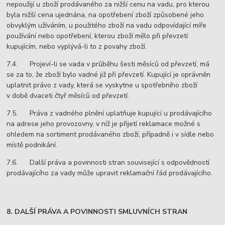
nepoužijí u zboží prodávaného za nižší cenu na vadu, pro kterou
byla nižší cena ujednána, na opotřebení zboží způsobené jeho
obvyklým užíváním, u použitého zboží na vadu odpovídající míře
používání nebo opotřebení, kterou zboží mělo při převzetí
kupujícím, nebo vyplývá-li to z povahy zboží.
7.4. Projeví-li se vada v průběhu šesti měsíců od převzetí, má
se za to, že zboží bylo vadné již při převzetí. Kupující je oprávněn
uplatnit právo z vady, která se vyskytne u spotřebního zboží
v době dvaceti čtyř měsíců od převzetí.
7.5. Práva z vadného plnění uplatňuje kupující u prodávajícího
na adrese jeho provozovny, v níž je přijetí reklamace možné s
ohledem na sortiment prodávaného zboží, případně i v sídle nebo
místě podnikání.
7.6. Další práva a povinnosti stran související s odpovědností
prodávajícího za vady může upravit reklamační řád prodávajícího.
8. DALŠÍ PRÁVA A POVINNOSTI SMLUVNÍCH STRAN