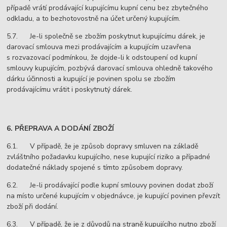
případě vrátí prodávající kupujícímu kupní cenu bez zbytečného
odkladu, a to bezhotovostně na účet určený kupujícím.
5.7. Je-li společně se zbožím poskytnut kupujícímu dárek, je
darovací smlouva mezi prodávajícím a kupujícím uzavřena
s rozvazovací podmínkou, že dojde-li k odstoupení od kupní
smlouvy kupujícím, pozbývá darovací smlouva ohledně takového
dárku účinnosti a kupující je povinen spolu se zbožím
prodávajícímu vrátit i poskytnutý dárek.
6. PŘEPRAVA A DODÁNÍ ZBOŽÍ
6.1. V případě, že je způsob dopravy smluven na základě
zvláštního požadavku kupujícího, nese kupující riziko a případné
dodatečné náklady spojené s tímto způsobem dopravy.
6.2. Je-li prodávající podle kupní smlouvy povinen dodat zboží
na místo určené kupujícím v objednávce, je kupující povinen převzít
zboží při dodání.
6.3. V případě, že je z důvodů na straně kupujícího nutno zboží