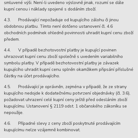
smluvené výši. Není-li uvedeno výslovně jinak, rozumí se dále
kupní cenou i náklady spojené s dodáním zboží.
4.3. Prodávající nepožaduje od kupujícího zálohu či jinou
obdobnou platbu. Tímto není dotčeno ustanovení čl. 4.6
obchodních podmínek ohledně povinnosti uhradit kupní cenu zboží
předem.
4.4. V případě bezhotovostní platby je kupující povinen
uhrazovat kupní cenu zboží společně s uvedením variabilního
symbolu platby. V případě bezhotovostní platby je závazek
kupujícího uhradit kupní cenu splněn okamžikem připsání příslušné
částky na účet prodávajícího.
4.5. Prodávající je oprávněn, zejména v případě, že ze strany
kupujícího nedojde k dodatečnému potvrzení objednávky (čl. 3.6),
požadovat uhrazení celé kupní ceny ještě před odesláním zboží
kupujícímu. Ustanovení § 2119 odst. 1 občanského zákoníku se
nepoužije.
4.6. Případné slevy z ceny zboží poskytnuté prodávajícím
kupujícímu nelze vzájemně kombinovat.