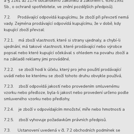
a § 2161 až 2174 občanského zákoníku a zákonem č. 634/1992
Sb., o ochraně spotřebitele, ve znění pozdějších předpisů).
7.2. Prodávající odpovídá kupujícímu, že zboží při převzetí nemá
vady. Zejména prodávající odpovídá kupujícímu, že v době, kdy
kupující zboží převzal:
7.2.1. má zboží vlastnosti, které si strany ujednaly, a chybí-li
ujednání, má takové vlastnosti, které prodávající nebo výrobce
popsal nebo které kupující očekával s ohledem na povahu zboží a
na základě reklamy jimi prováděné,
7.2.2. se zboží hodí k účelu, který pro jeho použití prodávající
uvádí nebo ke kterému se zboží tohoto druhu obvykle používá,
7.2.3. zboží odpovídá jakostí nebo provedením smluvenému
vzorku nebo předloze, byla-li jakost nebo provedení určeno podle
smluveného vzorku nebo předlohy,
7.2.4. je zboží v odpovídajícím množství, míře nebo hmotnosti a
7.2.5. zboží vyhovuje požadavkům právních předpisů.
7.3. Ustanovení uvedená v čl. 7.2 obchodních podmínek se