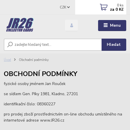
0
ks
CZK
za
0 Kč
Menu
Hledat
Úvod
Obchodní podmínky
OBCHODNÍ PODMÍNKY
fyzické osoby jménem Jan Rouček
se sídlem Gen. Píky 1981, Kladno, 27201
identifikační číslo: 08360227
pro prodej zboží prostřednictvím on-line obchodu umístěného na
internetové adrese www.JR26.cz