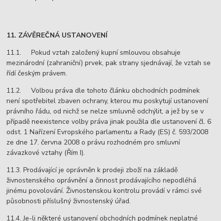
11. ZÁVĚREČNÁ USTANOVENÍ
11.1. Pokud vztah založený kupní smlouvou obsahuje
mezinárodní (zahraniční) prvek, pak strany sjednávají, že vztah se
řídí českým právem.
11.2. Volbou práva dle tohoto článku obchodních podmínek
není spotřebitel zbaven ochrany, kterou mu poskytují ustanovení
právního řádu, od nichž se nelze smluvně odchýlit, a jež by se v
případě neexistence volby práva jinak použila dle ustanovení čl. 6
odst. 1 Nařízení Evropského parlamentu a Rady (ES) č. 593/2008
ze dne 17. června 2008 o právu rozhodném pro smluvní
závazkové vztahy (Řím I).
11.3. Prodávající je oprávněn k prodeji zboží na základě
živnostenského oprávnění a činnost prodávajícího nepodléhá
jinému povolování. Živnostenskou kontrolu provádí v rámci své
působnosti příslušný živnostenský úřad.
11.4. Je-li některé ustanovení obchodních podmínek neplatné