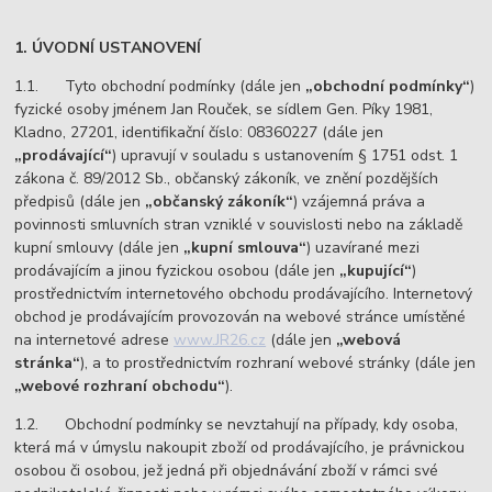
1. ÚVODNÍ USTANOVENÍ
1.1. Tyto obchodní podmínky (dále jen
„obchodní podmínky“
)
fyzické osoby jménem Jan Rouček, se sídlem Gen. Píky 1981,
Kladno, 27201, identifikační číslo: 08360227 (dále jen
„prodávající“
) upravují v souladu s ustanovením § 1751 odst. 1
zákona č. 89/2012 Sb., občanský zákoník, ve znění pozdějších
předpisů (dále jen
„občanský zákoník“
) vzájemná práva a
povinnosti smluvních stran vzniklé v souvislosti nebo na základě
kupní smlouvy (dále jen
„kupní smlouva“
) uzavírané mezi
prodávajícím a jinou fyzickou osobou (dále jen
„kupující“
)
prostřednictvím internetového obchodu prodávajícího. Internetový
obchod je prodávajícím provozován na webové stránce umístěné
na internetové adrese
www.JR26.cz
(dále jen
„webová
stránka“
), a to prostřednictvím rozhraní webové stránky (dále jen
„webové rozhraní obchodu“
).
1.2. Obchodní podmínky se nevztahují na případy, kdy osoba,
která má v úmyslu nakoupit zboží od prodávajícího, je právnickou
osobou či osobou, jež jedná při objednávání zboží v rámci své