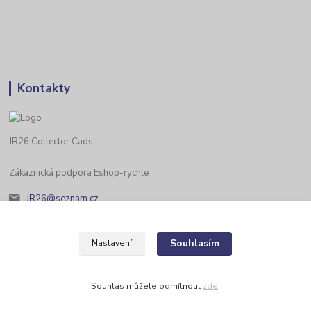
Kontakty
JR26 Collector Cads
Zákaznická podpora Eshop-rychle
JR26@seznam.cz
Souhlasím
Nastavení
Souhlas můžete odmítnout
zde
.
Vytvořeno na
Eshop-rychle.cz