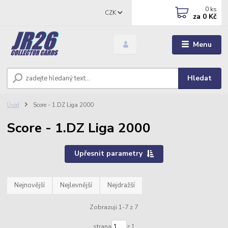
0
ks
CZK
za
0 Kč
Menu
Hledat
Úvod
Score - 1.DZ Liga 2000
Score - 1.DZ Liga 2000
Upřesnit parametry
Nejnovější
Nejlevnější
Nejdražší
Zobrazuji 1-7 z 7
strana
z 1