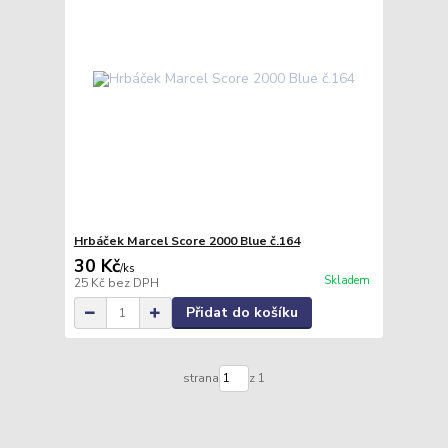
Hrbáček Marcel Score 2000 Blue č.164
30 Kč
/
ks
Skladem
25 Kč
bez DPH
Přidat do košíku
strana
z 1