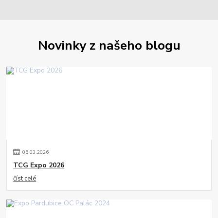
Novinky z našeho blogu
05
.
03
.
2026
TCG Expo 2026
číst celé