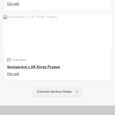
číst celé
27
.
08
.
2024
Spolupráce s UK Kings Prague
číst celé
Zobrazit všechny články