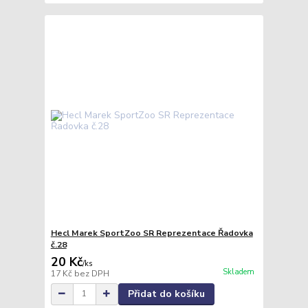
Hecl Marek SportZoo SR Reprezentace Řadovka
č.28
20 Kč
/
ks
Skladem
17 Kč
bez DPH
Přidat do košíku