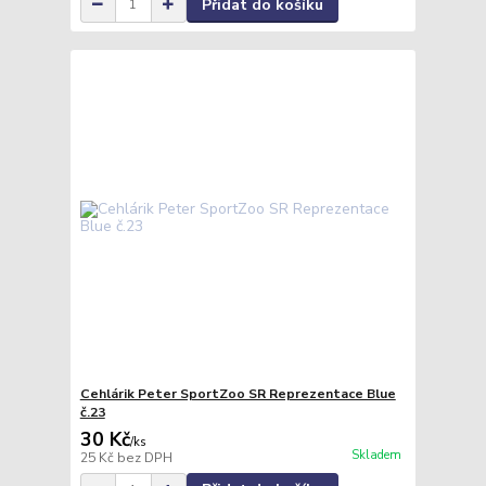
Přidat do košíku
Cehlárik Peter SportZoo SR Reprezentace Blue
č.23
30 Kč
/
ks
Skladem
25 Kč
bez DPH