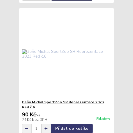
Beňo Michal SportZoo SR Reprezentace 2023
Red č.6
90 Kč
/
ks
Skladem
74 Kč
bez DPH
Přidat do košíku