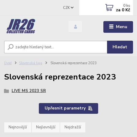
0
ks
CZK
za
0 Kč
Menu
Hledat
Úvod
Slovenská liga
Slovenská reprezentace 2023
Slovenská reprezentace 2023
LIVE MS 2023 SR
Upřesnit parametry
Nejnovější
Nejlevnější
Nejdražší