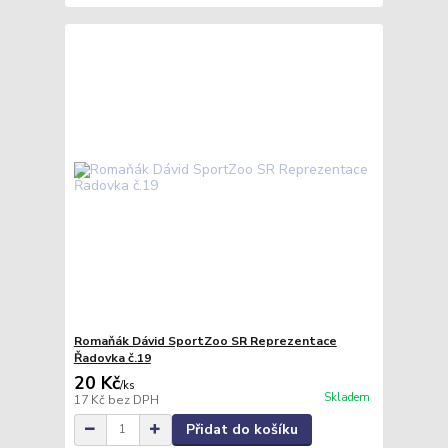
Romaňák Dávid SportZoo SR Reprezentace
Řadovka č.19
20 Kč
/
ks
Skladem
17 Kč
bez DPH
Přidat do košíku