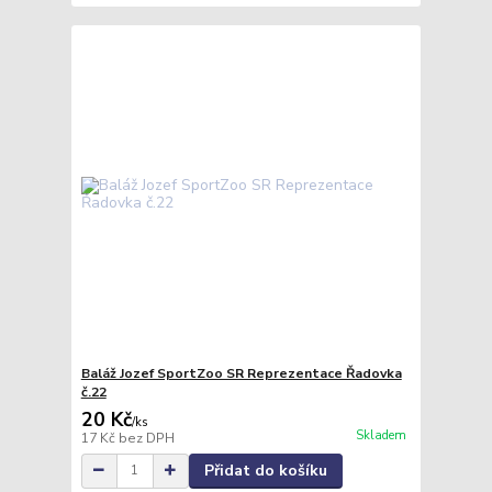
Baláž Jozef SportZoo SR Reprezentace Řadovka
č.22
20 Kč
/
ks
Skladem
17 Kč
bez DPH
Přidat do košíku