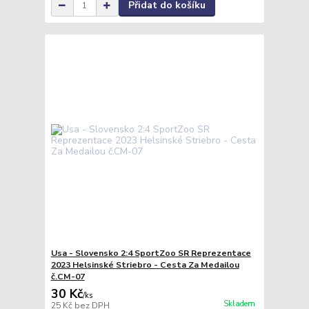
Přidat do košíku
Usa - Slovensko 2:4 SportZoo SR Reprezentace
2023 Helsinské Striebro - Cesta Za Medailou
č.CM-07
30 Kč
/
ks
Skladem
25 Kč
bez DPH