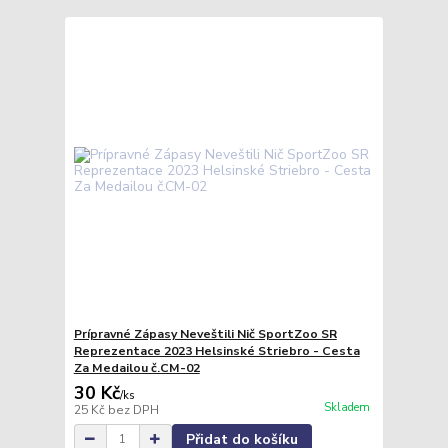
Prípravné Zápasy Neveštili Nič SportZoo SR
Reprezentace 2023 Helsinské Striebro - Cesta
Za Medailou č.CM-02
30 Kč
/
ks
Skladem
25 Kč
bez DPH
Přidat do košíku