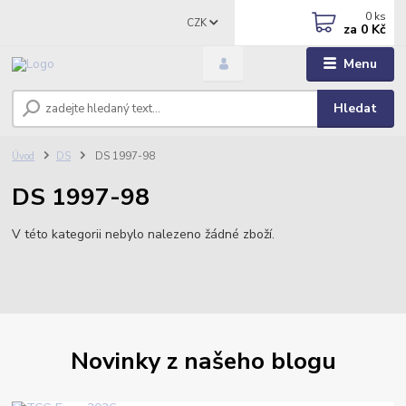
0
ks
CZK
za
0 Kč
Menu
Hledat
Úvod
DS
DS 1997-98
DS 1997-98
V této kategorii nebylo nalezeno žádné zboží.
Novinky z našeho blogu