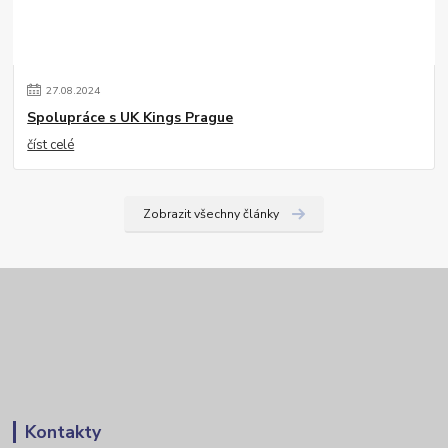
27
.
08
.
2024
Spolupráce s UK Kings Prague
číst celé
Zobrazit všechny články
Kontakty