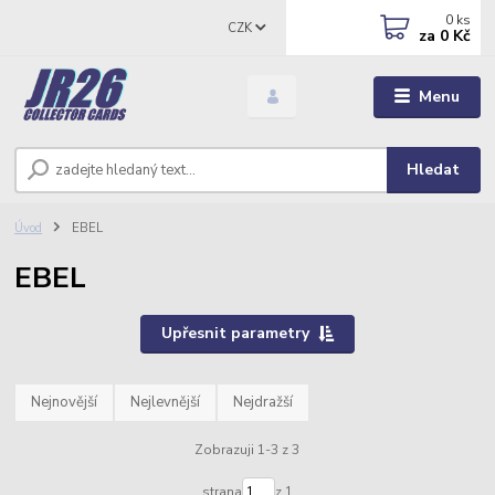
0
ks
CZK
za
0 Kč
Menu
Hledat
Úvod
EBEL
EBEL
Upřesnit parametry
Nejnovější
Nejlevnější
Nejdražší
Zobrazuji 1-3 z 3
strana
z 1