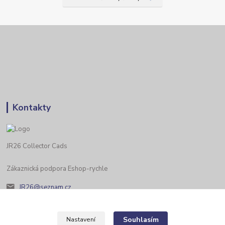
Kontakty
JR26 Collector Cads
Zákaznická podpora Eshop-rychle
JR26@seznam.cz
Souhlasím
Nastavení