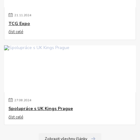
21
.
11
.
2024
TCG Expo
číst celé
27
.
08
.
2024
Spolupráce s UK Kings Prague
číst celé
Zobrazit všechny články