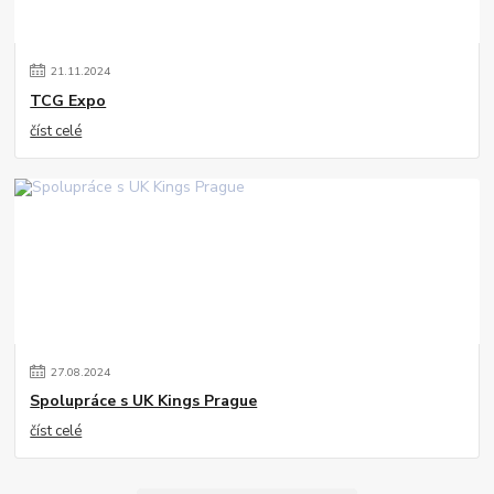
21
.
11
.
2024
TCG Expo
číst celé
27
.
08
.
2024
Spolupráce s UK Kings Prague
číst celé