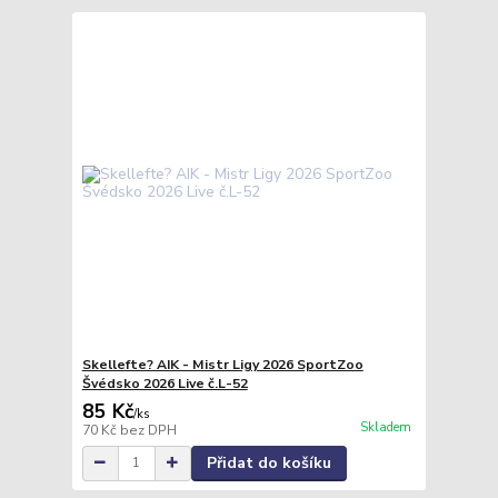
Skellefte? AIK - Mistr Ligy 2026 SportZoo
Švédsko 2026 Live č.L-52
85 Kč
/
ks
Skladem
70 Kč
bez DPH
Přidat do košíku