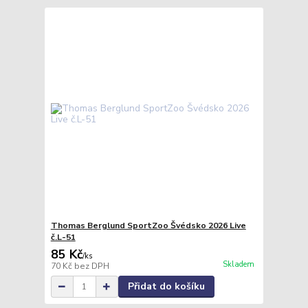
Thomas Berglund SportZoo Švédsko 2026 Live
č.L-51
85 Kč
/
ks
Skladem
70 Kč
bez DPH
Přidat do košíku