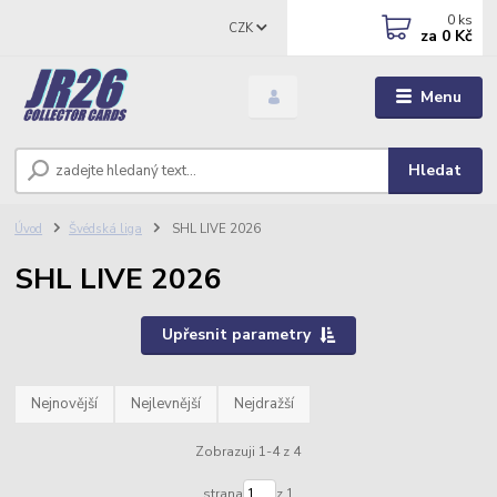
0
ks
CZK
za
0 Kč
Menu
Hledat
Úvod
Švédská liga
SHL LIVE 2026
SHL LIVE 2026
Upřesnit parametry
Nejnovější
Nejlevnější
Nejdražší
Zobrazuji 1-4 z 4
strana
z 1