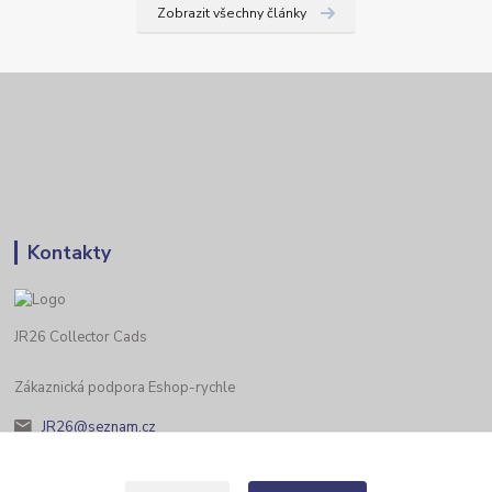
Zobrazit všechny články
Kontakty
JR26 Collector Cads
Zákaznická podpora Eshop-rychle
JR26@seznam.cz