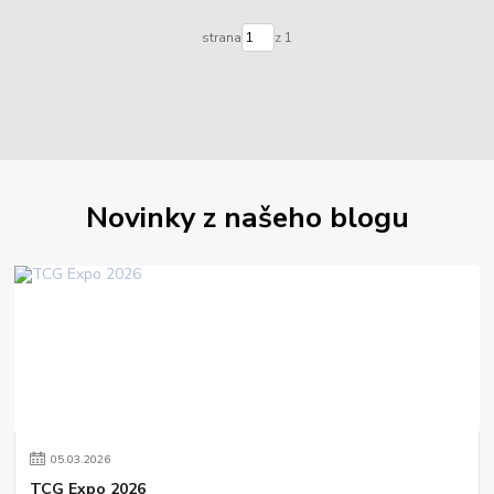
strana
z 1
Novinky z našeho blogu
05
.
03
.
2026
TCG Expo 2026