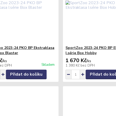
o 2023-24 PKO BP Ekstraklasa
SportZoo 2023-24 PKO BP E
Box Blaster
I.série Box Hobby
č
1 670 Kč
/
ks
/
ks
Skladem
ez DPH
1 380 Kč
bez DPH
Přidat do košíku
Přidat do ko