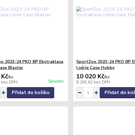
o 2023-24 PKO BP Ekstraklasa
SportZoo 2023-24 PKO BP E
Case Blaster
I.série Case Hobby
 Kč
10 020 Kč
/
ks
/
ks
Skladem
č
bez DPH
8 281 Kč
bez DPH
Přidat do košíku
Přidat do ko