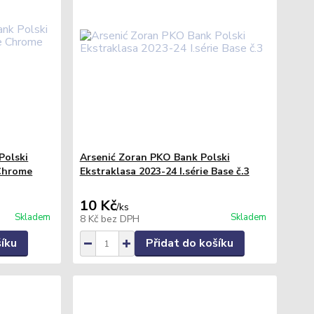
Polski
Arsenić Zoran PKO Bank Polski
 Chrome
Ekstraklasa 2023-24 I.série Base č.3
10 Kč
/
ks
Skladem
Skladem
8 Kč
bez DPH
šíku
Přidat do košíku