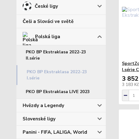
České ligy
Češi a Slováci ve světě
Polská liga
PKO BP Ekstraklasa 2022-23
II.série
SportZo
I.série 
PKO BP Ekstraklasa 2022-23
3 852
I.série
3 183 K
PKO BP Ekstraklasa LIVE 2023
Hvězdy a Legendy
Slovenské ligy
Panini - FIFA, LALIGA, World