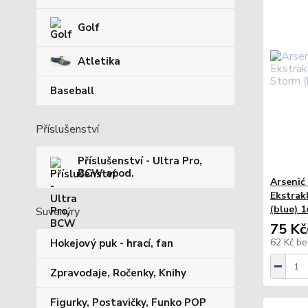
Golf
Atletika
Baseball
Příslušenství
Příslušenství - Ultra Pro,
BCW apod.
Arsenić
Ekstrak
(blue) 1
Suvenýry
75 Kč
62 Kč
be
Hokejový puk - hrací, fan
Zpravodaje, Ročenky, Knihy
Figurky, Postavičky, Funko POP