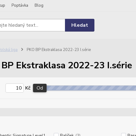
kup
Poptávka
Blog
Hledat
olská liga
PKO BP Ekstraklasa 2022-23 I.série
BP Ekstraklasa 2022-23 I.série
Kč
Od
hentic Signature Level1
Balíček
(3)
Bas