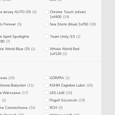
e Jersey AUTO /25
(3)
Chrome Touch (silver)
1of400
(19)
ls Forever
(5)
Sea Storm (blue) 1of50
(18)
 Spirit Spotlights
Team Unity /15
(2)
190
(7)
le World Blue /25
(1)
Whole World Red
1of130
(2)
ovia
(20)
GÓR/PIA
(1)
ellonia Bialyston
(11)
KGHM Zaglebie Lubin
(20)
ia Warszawa
(17)
LKS Lódž
(20)
G
(2)
Pogoň Szczeccin
(19)
ów Czestochowa
(24)
RCH
(3)