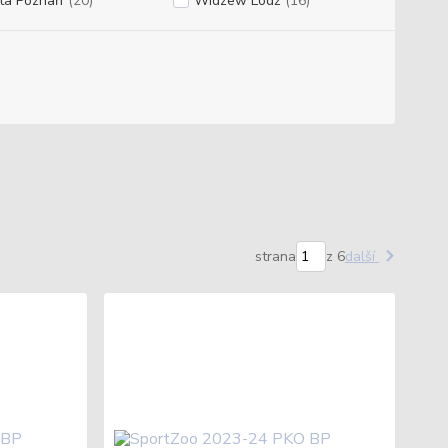
ta Poznaň
(20)
Widzew Lódž
(16)
strana
z 6
další