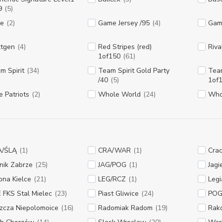
9
(5)
e
(2)
Game Jersey /95
(4)
Gam
tgen
(4)
Red Stripes (red)
Riva
1of150
(61)
m Spirit
(34)
Team Spirit Gold Party
Team
/40
(5)
1of
e Patriots
(2)
Whole World
(24)
Who
A/ŚLĄ
(1)
CRA/WAR
(1)
Crac
nik Zabrze
(25)
JAG/POG
(1)
Jagi
ona Kielce
(21)
LEG/RCZ
(1)
Leg
 FKS Stal Mielec
(23)
Piast Gliwice
(24)
PO
zcza Niepolomoice
(16)
Radomiak Radom
(19)
Rak