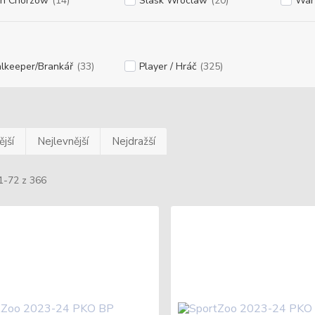
h Chorzów
(14)
Slask Wroclaw
(20)
War
lkeeper/Brankář
(33)
Player / Hráč
(325)
jší
Nejlevnější
Nejdražší
1-72 z 366