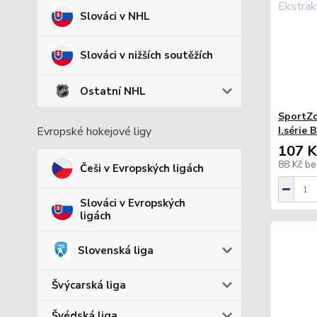
Slováci v NHL
Slováci v nižších soutěžích
Ostatní NHL
SportZo
I.série 
Evropské hokejové ligy
107 K
88 Kč
be
Češi v Evropských ligách
Slováci v Evropských
ligách
Slovenská liga
Švýcarská liga
Švédská liga