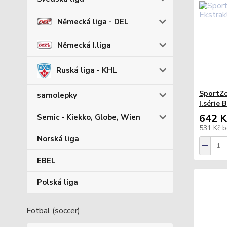
Německá liga - DEL
Německá I.liga
Ruská liga - KHL
SportZo
samolepky
I.série 
642 K
Semic - Kiekko, Globe, Wien
531 Kč
b
Norská liga
EBEL
Polská liga
Fotbal (soccer)