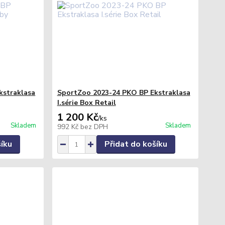
kstraklasa
SportZoo 2023-24 PKO BP Ekstraklasa
I.série Box Retail
1 200 Kč
/
ks
Skladem
Skladem
992 Kč
bez DPH
šíku
Přidat do košíku