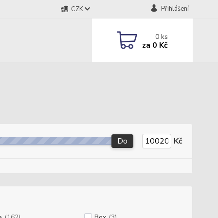
Přihlášení
CZK
0
ks
za
0 Kč
Do
Kč
e
(162)
Box
(3)