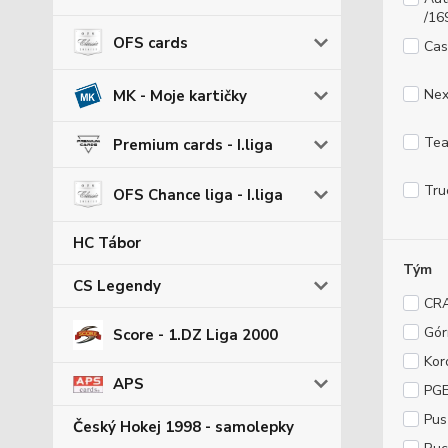
/16
OFS cards
Cas
Nex
MK - Moje kartičky
Tea
Premium cards - I.liga
Tru
OFS Chance liga - I.liga
HC Tábor
Tým
CS Legendy
CR
Gór
Score - 1.DZ Liga 2000
Kor
APS
PGE
Pus
Český Hokej 1998 - samolepky