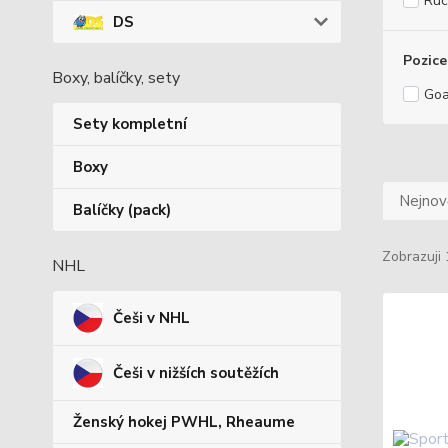
Ruc
DS
Pozice
Boxy, balíčky, sety
Goa
Sety kompletní
Boxy
Nejnově
Balíčky (pack)
Zobrazuji 
NHL
Češi v NHL
Češi v nižších soutěžích
Ženský hokej PWHL, Rheaume