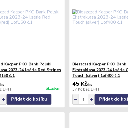
ad Kacper PKO Bank Polski
Bieszczad Kacper PKO Bank 
asa 2023-24 I.série Red Stripes
Ekstraklasa 2023-24 I.série
f150 č.1
Touch (silver) 1of400 č.1
45 Kč
/
ks
/
ks
Skladem
z DPH
37 Kč
bez DPH
Přidat do košíku
Přidat do ko