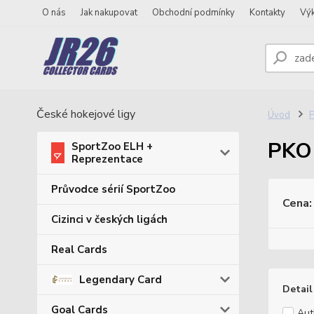
O nás
Jak nakupovat
Obchodní podmínky
Kontakty
Vý
České hokejové ligy
Úvod
P
PKO 
SportZoo ELH +
Reprezentace
Průvodce sérií SportZoo
Cena:
Cizinci v českých ligách
Real Cards
Legendary Card
Detail
Goal Cards
Aut