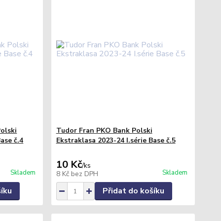
olski
Tudor Fran PKO Bank Polski
Base č.4
Ekstraklasa 2023-24 I.série Base č.5
10 Kč
/
ks
Skladem
Skladem
8 Kč
bez DPH
šíku
Přidat do košíku