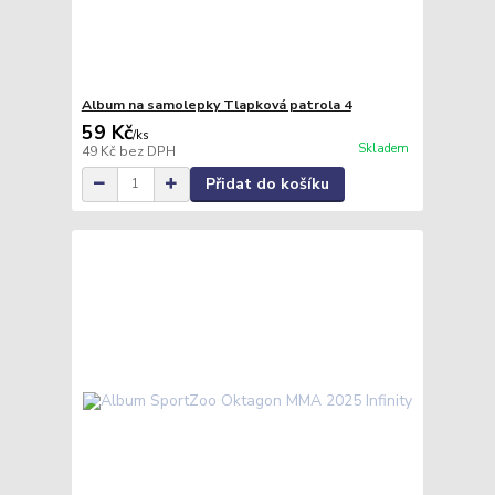
Album na samolepky Tlapková patrola 4
59 Kč
/
ks
Skladem
49 Kč
bez DPH
Přidat do košíku