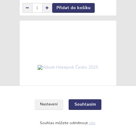
Přidat do košíku
Souhlasím
Nastavení
Album Hokejové Česko 2025
Souhlas můžete odmítnout
zde
.
450 Kč
/
ks
Skladem
372 Kč
bez DPH