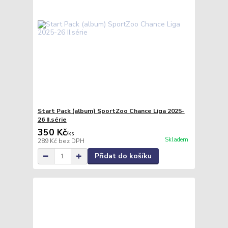
Start Pack (album) SportZoo Chance Liga 2025-
26 II.série
350 Kč
/
ks
Skladem
289 Kč
bez DPH
Přidat do košíku