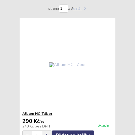
strana
z 3
další
Album HC Tábor
290 Kč
/
ks
Skladem
240 Kč
bez DPH