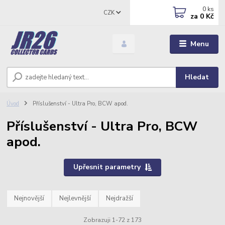
0
ks
CZK
za
0 Kč
Menu
Hledat
Úvod
Příslušenství - Ultra Pro, BCW apod.
Příslušenství - Ultra Pro, BCW
apod.
Upřesnit parametry
Nejnovější
Nejlevnější
Nejdražší
Zobrazuji 1-72 z 173